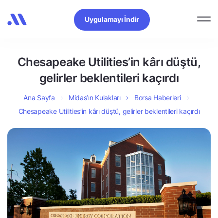
Uygulamayı İndir
Chesapeake Utilities’in kârı düştü,
gelirler beklentileri kaçırdı
Ana Sayfa
Midas’ın Kulakları
Borsa Haberleri
Chesapeake Utilities’in kârı düştü, gelirler beklentileri kaçırdı