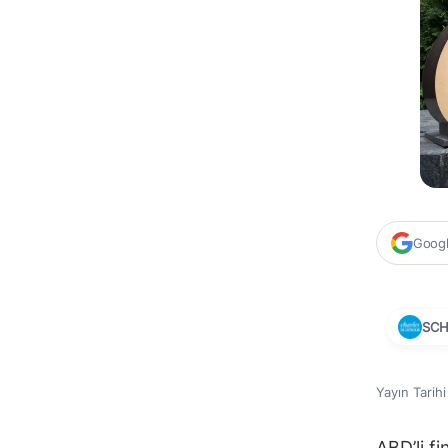
Google
SC
Yayın Tarih
ABD’li f