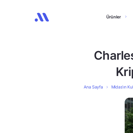
Ürünler
Charle
Kri
Ana Sayfa
Midas’ın Kul