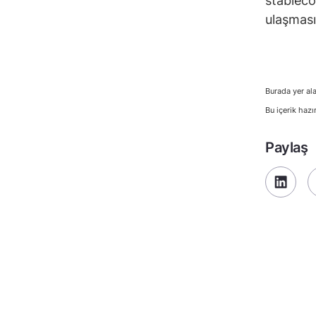
stableco
ulaşması
Burada yer ala
Bu içerik hazı
Paylaş