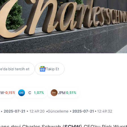
'da bizi tercih et
Takip Et
HW
-0,15%
C
1,07%
JPM
0,51%
i •
2025-07-21
• 12:49:20
•
Güncelleme
• 2025-07-21 •
12:49:32
inans devi Charles Schwab (
SCHW
) CEO’su Rick Wurst