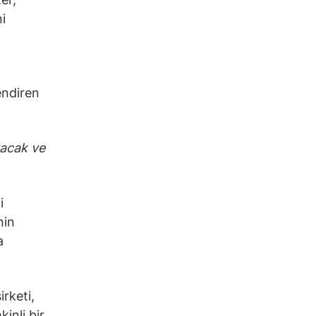
i
endiren
yacak ve
i
nin
a
irketi,
inli bir