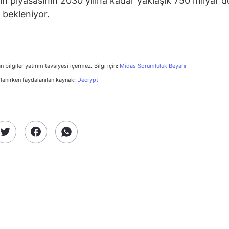
in piyasasının 2030 yılına kadar yaklaşık 750 milyar d
 bekleniyor.
n bilgiler yatırım tavsiyesi içermez. Bilgi için:
Midas Sorumluluk Beyanı
rlanırken faydalanılan kaynak:
Decrypt