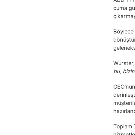
cuma gün
çıkarmay
Böylece 
dönüştür
gelenekse
Wurster,
bu, bizi
CEO’nun 
derinleşt
müşteril
hazırland
Toplam 7
hizmetle