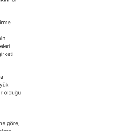
girme
oin
eleri
irketi
ra
üyük
ır olduğu
ne göre,