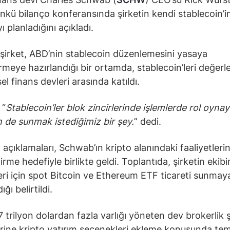
kü bilanço konferansında şirketin kendi stablecoin’in
ı planladığını açıkladı.
şirket, ABD’nin stablecoin düzenlemesini yasaya
meye hazırlandığı bir ortamda, stablecoin’leri değerl
l finans devleri arasında katıldı.
 “
Stablecoin’ler blok zincirlerinde işlemlerde rol oyna
m de sunmak istediğimiz bir şey.
” dedi.
açıklamaları, Schwab’ın kripto alanındaki faaliyetlerin
irme hedefiyle birlikte geldi. Toplantıda, şirketin ekibi
eri için spot Bitcoin ve Ethereum ETF ticareti sunmay
ığı belirtildi.
 trilyon dolardan fazla varlığı yöneten dev brokerlik ş
rine kripto yatırım seçenekleri ekleme konusunda temk