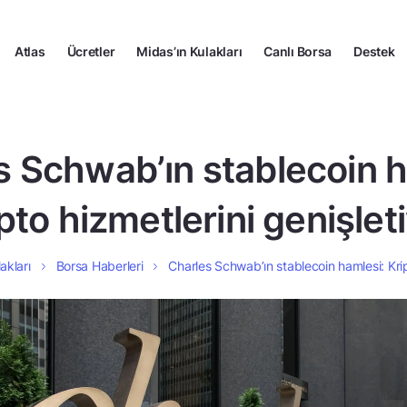
Atlas
Ücretler
Midas’ın Kulakları
Canlı Borsa
Destek
s Schwab’ın stablecoin h
pto hizmetlerini genişlet
akları
Borsa Haberleri
Charles Schwab’ın stablecoin hamlesi: Krip