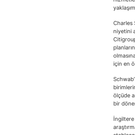
yaklaşım
Charles 
niyetini
Citigrou
planları
olmasına
için en 
Schwab’ı
birimler
ölçüde a
bir döne
İngilter
araştırm