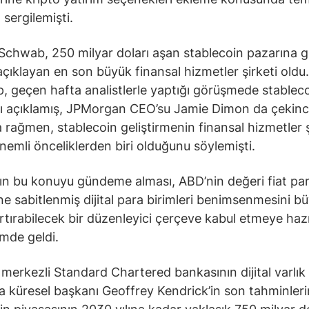
 sergilemişti.
Schwab, 250 milyar doları aşan stablecoin pazarına 
 açıklayan en son büyük finansal hizmetler şirketi oldu.
p, geçen hafta analistlerle yaptığı görüşmede stablec
nı açıklamış, JPMorgan CEO’su Jamie Dimon da çekinc
 rağmen, stablecoin geliştirmenin finansal hizmetler ş
önemli önceliklerden biri olduğunu söylemişti.
n bu konuyu gündeme alması, ABD’nin değeri fiat pa
ine sabitlenmiş dijital para birimleri benimsenmesini b
rtırabilecek bir düzenleyici çerçeve kabul etmeye haz
mde geldi.
e merkezli Standard Chartered bankasının dijital varlık
a küresel başkanı Geoffrey Kendrick’in son tahminleri