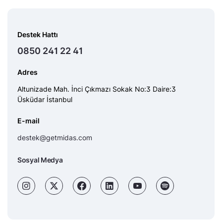
Destek Hattı
0850 241 22 41
Adres
Altunizade Mah. İnci Çıkmazı Sokak No:3 Daire:3
Üsküdar İstanbul
E-mail
destek@getmidas.com
Sosyal Medya