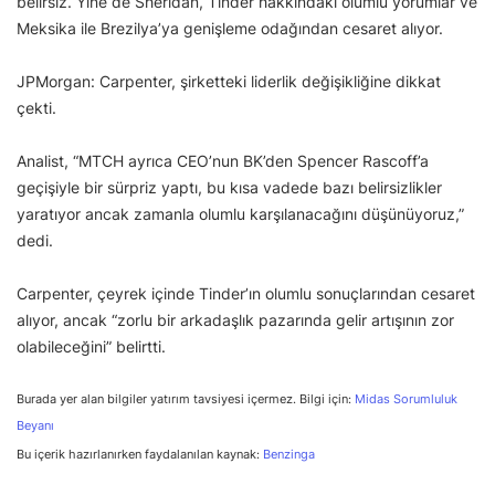
belirsiz. Yine de Sheridan, Tinder hakkındaki olumlu yorumlar ve
Meksika ile Brezilya’ya genişleme odağından cesaret alıyor.
JPMorgan: Carpenter, şirketteki liderlik değişikliğine dikkat
çekti.
Analist, “MTCH ayrıca CEO’nun BK’den Spencer Rascoff’a
geçişiyle bir sürpriz yaptı, bu kısa vadede bazı belirsizlikler
yaratıyor ancak zamanla olumlu karşılanacağını düşünüyoruz,”
dedi.
Carpenter, çeyrek içinde Tinder’ın olumlu sonuçlarından cesaret
alıyor, ancak “zorlu bir arkadaşlık pazarında gelir artışının zor
olabileceğini” belirtti.
Burada yer alan bilgiler yatırım tavsiyesi içermez. Bilgi için:
Midas Sorumluluk
Beyanı
Bu içerik hazırlanırken faydalanılan kaynak:
Benzinga