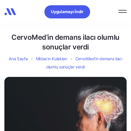
Uygulamayı İndir
CervoMed’in demans ilacı olumlu
sonuçlar verdi
Ana Sayfa
Midas’ın Kulakları
CervoMed’in demans ilacı
olumlu sonuçlar verdi