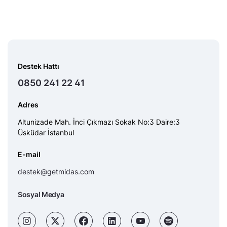
Destek Hattı
0850 241 22 41
Adres
Altunizade Mah. İnci Çıkmazı Sokak No:3 Daire:3
Üsküdar İstanbul
E-mail
destek@getmidas.com
Sosyal Medya