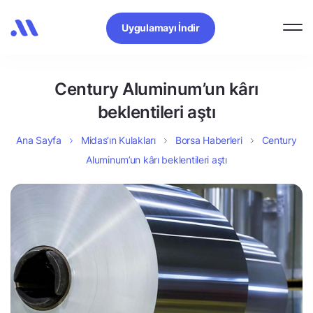
Uygulamayı İndir
Century Aluminum’un kârı
beklentileri aştı
Ana Sayfa
Midas’ın Kulakları
Borsa Haberleri
Century
Aluminum’un kârı beklentileri aştı