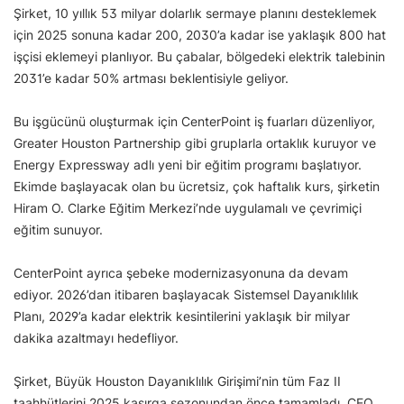
Şirket, 10 yıllık 53 milyar dolarlık sermaye planını desteklemek
için 2025 sonuna kadar 200, 2030’a kadar ise yaklaşık 800 hat
işçisi eklemeyi planlıyor. Bu çabalar, bölgedeki elektrik talebinin
2031’e kadar 50% artması beklentisiyle geliyor.
Bu işgücünü oluşturmak için CenterPoint iş fuarları düzenliyor,
Greater Houston Partnership gibi gruplarla ortaklık kuruyor ve
Energy Expressway adlı yeni bir eğitim programı başlatıyor.
Ekimde başlayacak olan bu ücretsiz, çok haftalık kurs, şirketin
Hiram O. Clarke Eğitim Merkezi’nde uygulamalı ve çevrimiçi
eğitim sunuyor.
CenterPoint ayrıca şebeke modernizasyonuna da devam
ediyor. 2026’dan itibaren başlayacak Sistemsel Dayanıklılık
Planı, 2029’a kadar elektrik kesintilerini yaklaşık bir milyar
dakika azaltmayı hedefliyor.
Şirket, Büyük Houston Dayanıklılık Girişimi’nin tüm Faz II
taahhütlerini 2025 kasırga sezonundan önce tamamladı. CEO