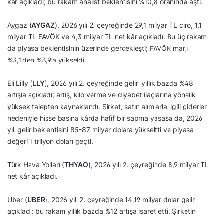
kâr açıkladı; bu rakam analist beklentisini %10,8 oranında aştı.
Aygaz (
AYGAZ
), 2026 yılı 2. çeyreğinde 29,1 milyar TL ciro, 1,1
milyar TL FAVÖK ve 4,3 milyar TL net kâr açıkladı. Bu üç rakam
da piyasa beklentisinin üzerinde gerçekleşti; FAVÖK marjı
%3,1’den %3,9’a yükseldi.
Eli Lilly (
LLY
), 2026 yılı 2. çeyreğinde geliri yıllık bazda %48
artışla açıkladı; artış, kilo verme ve diyabet ilaçlarına yönelik
yüksek talepten kaynaklandı. Şirket, satın alımlarla ilgili giderler
nedeniyle hisse başına kârda hafif bir sapma yaşasa da, 2026
yılı gelir beklentisini 85-87 milyar dolara yükseltti ve piyasa
değeri 1 trilyon doları geçti.
Türk Hava Yolları (
THYAO
), 2026 yılı 2. çeyreğinde 8,9 milyar TL
net kâr açıkladı.
Uber (
UBER
), 2026 yılı 2. çeyreğinde 14,19 milyar dolar gelir
açıkladı; bu rakam yıllık bazda %12 artışa işaret etti. Şirketin