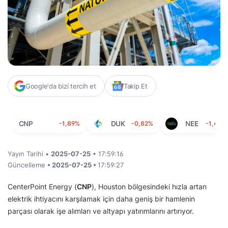
Google'da bizi tercih et
Takip Et
CNP
-1,89%
DUK
-0,82%
NEE
-1,42%
Yayın Tarihi •
2025-07-25
• 17:59:16
Güncelleme
• 2025-07-25 •
17:59:27
CenterPoint Energy (
CNP
), Houston bölgesindeki hızla artan
elektrik ihtiyacını karşılamak için daha geniş bir hamlenin
parçası olarak işe alımları ve altyapı yatırımlarını artırıyor.