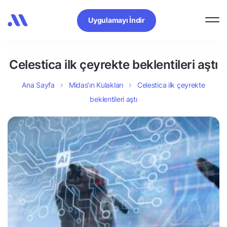
Uygulamayı İndir
Celestica ilk çeyrekte beklentileri aştı
Ana Sayfa
Midas’ın Kulakları
Celestica ilk çeyrekte
beklentileri aştı