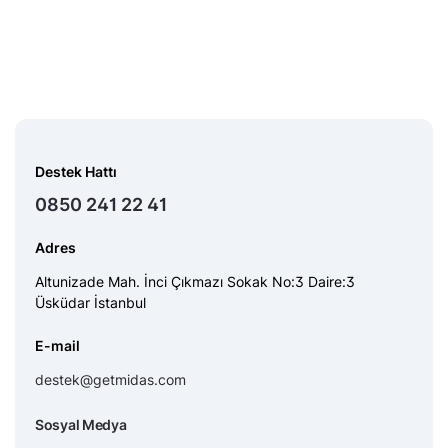
Destek Hattı
0850 241 22 41
Adres
Altunizade Mah. İnci Çıkmazı Sokak No:3 Daire:3
Üsküdar İstanbul
E-mail
destek@getmidas.com
Sosyal Medya