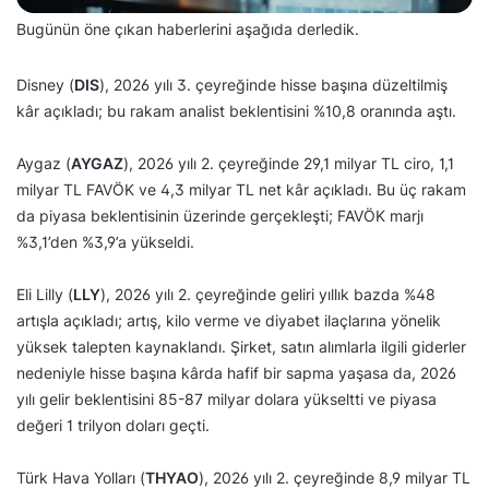
Bugünün öne çıkan haberlerini aşağıda derledik.
Disney (
DIS
), 2026 yılı 3. çeyreğinde hisse başına düzeltilmiş
kâr açıkladı; bu rakam analist beklentisini %10,8 oranında aştı.
Aygaz (
AYGAZ
), 2026 yılı 2. çeyreğinde 29,1 milyar TL ciro, 1,1
milyar TL FAVÖK ve 4,3 milyar TL net kâr açıkladı. Bu üç rakam
da piyasa beklentisinin üzerinde gerçekleşti; FAVÖK marjı
%3,1’den %3,9’a yükseldi.
Eli Lilly (
LLY
), 2026 yılı 2. çeyreğinde geliri yıllık bazda %48
artışla açıkladı; artış, kilo verme ve diyabet ilaçlarına yönelik
yüksek talepten kaynaklandı. Şirket, satın alımlarla ilgili giderler
nedeniyle hisse başına kârda hafif bir sapma yaşasa da, 2026
yılı gelir beklentisini 85-87 milyar dolara yükseltti ve piyasa
değeri 1 trilyon doları geçti.
Türk Hava Yolları (
THYAO
), 2026 yılı 2. çeyreğinde 8,9 milyar TL