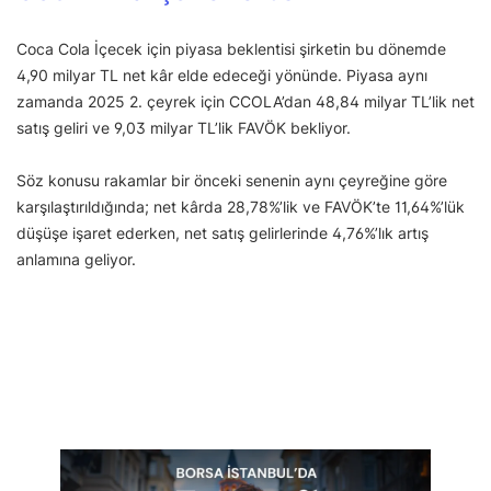
Coca Cola İçecek için piyasa beklentisi şirketin bu dönemde
4,90 milyar TL net kâr elde edeceği yönünde. Piyasa aynı
zamanda 2025 2. çeyrek için CCOLA’dan 48,84 milyar TL’lik net
satış geliri ve 9,03 milyar TL’lik FAVÖK bekliyor.
Söz konusu rakamlar bir önceki senenin aynı çeyreğine göre
karşılaştırıldığında; net kârda 28,78%’lik ve FAVÖK’te 11,64%’lük
düşüşe işaret ederken, net satış gelirlerinde 4,76%’lık artış
anlamına geliyor.