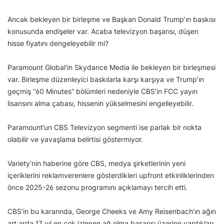
Ancak bekleyen bir birleşme ve Başkan Donald Trump’ın baskısı
konusunda endişeler var. Acaba televizyon başarısı, düşen
hisse fiyatını dengeleyebilir mi?
Paramount Global’in Skydance Media ile bekleyen bir birleşmesi
var. Birleşme düzenleyici baskılarla karşı karşıya ve Trump’ın
geçmiş “60 Minutes” bölümleri nedeniyle CBS’in FCC yayın
lisansını alma çabası, hissenin yükselmesini engelleyebilir.
Paramount’un CBS Televizyon segmenti ise parlak bir nokta
olabilir ve yavaşlama belirtisi göstermiyor.
Variety’nin haberine göre CBS, medya şirketlerinin yeni
içeriklerini reklamverenlere gösterdikleri upfront etkinliklerinden
önce 2025-26 sezonu programını açıklamayı tercih etti.
CBS’in bu kararında, George Cheeks ve Amy Reisenbach’ın ağın
art arda 17 yıl en çok izlenen ağ olma başarısı üzerine yaptıkları