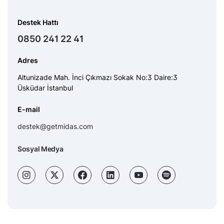
Destek Hattı
0850 241 22 41
Adres
Altunizade Mah. İnci Çıkmazı Sokak No:3 Daire:3
Üsküdar İstanbul
E-mail
destek@getmidas.com
Sosyal Medya