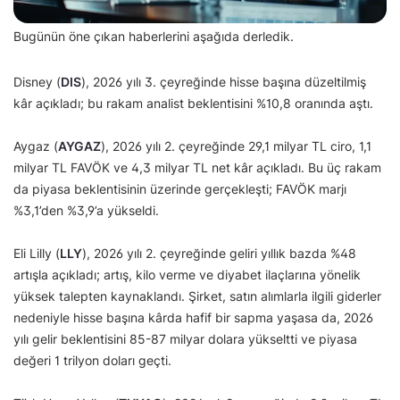
Bugünün öne çıkan haberlerini aşağıda derledik.
Disney (
DIS
), 2026 yılı 3. çeyreğinde hisse başına düzeltilmiş
kâr açıkladı; bu rakam analist beklentisini %10,8 oranında aştı.
Aygaz (
AYGAZ
), 2026 yılı 2. çeyreğinde 29,1 milyar TL ciro, 1,1
milyar TL FAVÖK ve 4,3 milyar TL net kâr açıkladı. Bu üç rakam
da piyasa beklentisinin üzerinde gerçekleşti; FAVÖK marjı
%3,1’den %3,9’a yükseldi.
Eli Lilly (
LLY
), 2026 yılı 2. çeyreğinde geliri yıllık bazda %48
artışla açıkladı; artış, kilo verme ve diyabet ilaçlarına yönelik
yüksek talepten kaynaklandı. Şirket, satın alımlarla ilgili giderler
nedeniyle hisse başına kârda hafif bir sapma yaşasa da, 2026
yılı gelir beklentisini 85-87 milyar dolara yükseltti ve piyasa
değeri 1 trilyon doları geçti.