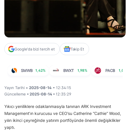
Google'da bizi tercih et
Takip Et
SMWB
1,42%
BWXT
1,98%
PACB
1,03%
Yayın Tarihi •
2025-08-14
• 12:34:15
Güncelleme
• 2025-08-14 •
12:35:29
Yıkıcı yeniliklere odaklanmasıyla tanınan ARK Investment
Management’ın kurucusu ve CEO’su Catherine “Cathie” Wood,
yılın ikinci çeyreğinde yatırım portföyünde önemli değişiklikler
yaptı.