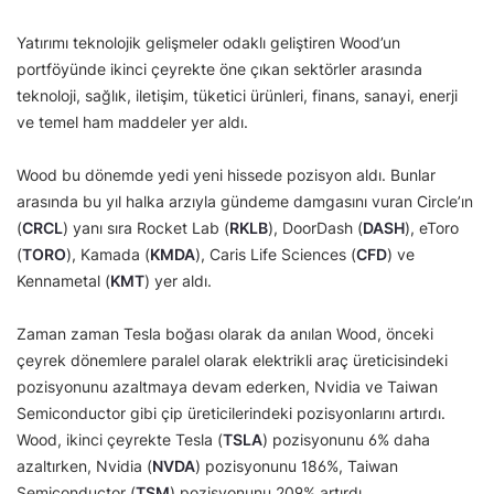
Yatırımı teknolojik gelişmeler odaklı geliştiren Wood’un
portföyünde ikinci çeyrekte öne çıkan sektörler arasında
teknoloji, sağlık, iletişim, tüketici ürünleri, finans, sanayi, enerji
ve temel ham maddeler yer aldı.
Wood bu dönemde yedi yeni hissede pozisyon aldı. Bunlar
arasında bu yıl halka arzıyla gündeme damgasını vuran Circle’ın
(
CRCL
) yanı sıra Rocket Lab (
RKLB
), DoorDash (
DASH
), eToro
(
TORO
), Kamada (
KMDA
), Caris Life Sciences (
CFD
) ve
Kennametal (
KMT
) yer aldı.
Zaman zaman Tesla boğası olarak da anılan Wood, önceki
çeyrek dönemlere paralel olarak elektrikli araç üreticisindeki
pozisyonunu azaltmaya devam ederken, Nvidia ve Taiwan
Semiconductor gibi çip üreticilerindeki pozisyonlarını artırdı.
Wood, ikinci çeyrekte Tesla (
TSLA
) pozisyonunu 6% daha
azaltırken, Nvidia (
NVDA
) pozisyonunu 186%, Taiwan
Semiconductor (
TSM
) pozisyonunu 209% artırdı.