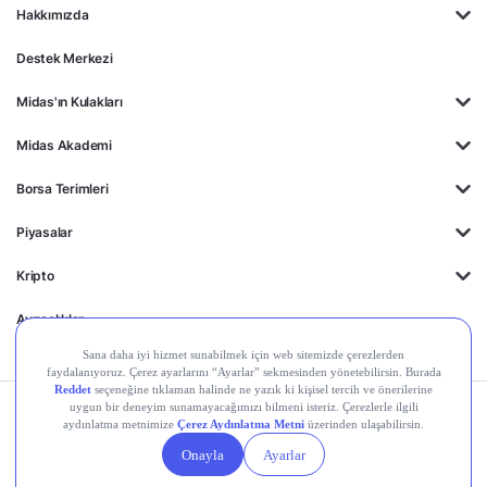
Hakkımızda
Destek Merkezi
Midas'ın Kulakları
Midas Akademi
Borsa Terimleri
Piyasalar
Kripto
Ayrıcalıklar
Kişisel Verilerin
Gizlilik
Yasal
Çerez
Korunması
Politikası
Duyurular
Ayarları
© 2026 Midas Finansal Teknolojiler A.Ş. Tüm hakları saklıdır.