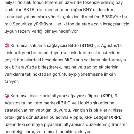
milyar dolarlık fonun Ethereum üzerinde tokenize edilmiş pay
sınıfı olan BSTBL’de transfer acenteliğini BNY üstlenirken,
kurumsal yatırımcılara yönelik çok zincirli yeni fon BRSRV’de bu
rolü Securitize yürütüyor. Her iki fon da stablecoin ihraççıları için
uygun rezerv varlığı olmayı hedefliyor.
Kurumsal saklama sağlayıcısı BitGo (
BTGO
), 3 Ağustos’ta
Link adlı yeni bir ürünü duyurdu. Link, kurumsal müşterilerin
çeşitli borsalardaki hesaplarını BitGo’nun saklama platformuyla
tek bir arayüzde birleştirerek, hazine ve trading ekiplerinin
varlıklarını tek noktadan görüntüleyip yönetmesine imkân
tanıyor.
Kurumsal blok zinciri altyapı sağlayıcısı Ripple (
XRP
), 3
Ağustos’ta İngiltere merkezli ZILO ve Licuido şirketlerine
stratejik yatırım yaptığını duyurdu. Var olan iş birliklerini hisse
ortaklığına dönüştüren bu adımla Ripple, XRP Ledger (
XRPL
)
üzerindeki sermaye piyasaları altyapısına düzenlenmiş transfer
acenteliği, ihraç ve teminat mobilitesi ekliyor.