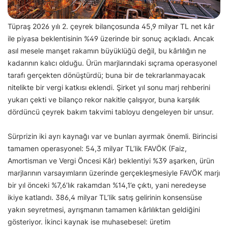
Tüpraş 2026 yılı 2. çeyrek bilançosunda 45,9 milyar TL net kâr
ile piyasa beklentisinin %49 üzerinde bir sonuç açıkladı. Ancak
asıl mesele manşet rakamın büyüklüğü değil, bu kârlılığın ne
kadarının kalıcı olduğu. Ürün marjlarındaki sıçrama operasyonel
tarafı gerçekten dönüştürdü; buna bir de tekrarlanmayacak
nitelikte bir vergi katkısı eklendi. Şirket yıl sonu marj rehberini
yukarı çekti ve bilanço rekor nakitle çalışıyor, buna karşılık
dördüncü çeyrek bakım takvimi tabloyu dengeleyen bir unsur.
Sürprizin iki ayrı kaynağı var ve bunları ayırmak önemli. Birincisi
tamamen operasyonel: 54,3 milyar TL’lik FAVÖK (Faiz,
Amortisman ve Vergi Öncesi Kâr) beklentiyi %39 aşarken, ürün
marjlarının varsayımların üzerinde gerçekleşmesiyle FAVÖK marjı
bir yıl önceki %7,6’lık rakamdan %14,1’e çıktı, yani neredeyse
ikiye katlandı. 386,4 milyar TL’lik satış gelirinin konsensüse
yakın seyretmesi, ayrışmanın tamamen kârlılıktan geldiğini
gösteriyor. İkinci kaynak ise muhasebesel: üretim