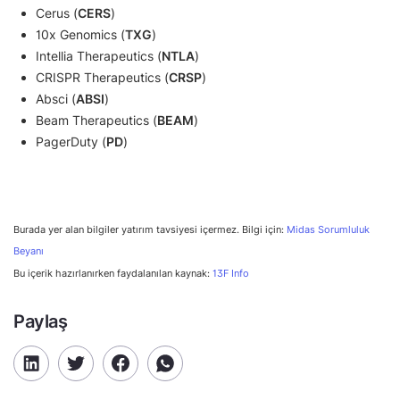
Cerus (
CERS
)
10x Genomics (
TXG
)
Intellia Therapeutics (
NTLA
)
CRISPR Therapeutics (
CRSP
)
Absci (
ABSI
)
Beam Therapeutics (
BEAM
)
PagerDuty (
PD
)
Burada yer alan bilgiler yatırım tavsiyesi içermez. Bilgi için:
Midas Sorumluluk
Beyanı
Bu içerik hazırlanırken faydalanılan kaynak:
13F Info
Paylaş