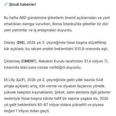
Şimdi haberler!
Bu hafta ABD gündemine şirketlerin önemli açıklamaları ve yeni
ortaklıkları damga vururken, Borsa İstanbul’da şirketler bir dizi
yeni yatırımlar ve iş anlaşmaları duyurdu.
Disney (
DIS
), 2026 yılı 3. çeyreğinde hisse başına düzeltilmiş
kâr açıkladı; bu rakam analist beklentisini %10,8 oranında aştı.
Çimentaş (
CMENT
), Rekabet Kurulu tarafından 37,4 milyon TL
tutarında idari para cezası verildiğini duyurdu.
Eli Lilly (
LLY
), 2026 yılı 2. çeyreğinde geliri yıllık bazda %48
artışla açıkladı; artış, kilo verme ve diyabet ilaçlarına yönelik
yüksek talepten kaynaklandı. Şirket, satın alımlarla ilgili giderler
nedeniyle hisse başına kârda hafif bir sapma yaşasa da, 2026
yılı gelir beklentisini 85-87 milyar dolara yükseltti ve piyasa
değeri 1 trilyon doları geçti.