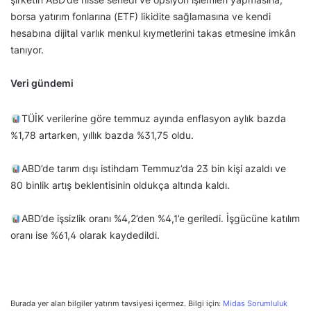
borsa yatırım fonlarına (ETF) likidite sağlamasına ve kendi
hesabına dijital varlık menkul kıymetlerini takas etmesine imkân
tanıyor.
Veri gündemi
TÜİK verilerine göre temmuz ayında enflasyon aylık bazda
%1,78 artarken, yıllık bazda %31,75 oldu.
ABD’de tarım dışı istihdam Temmuz’da 23 bin kişi azaldı ve
80 binlik artış beklentisinin oldukça altında kaldı.
ABD’de işsizlik oranı %4,2’den %4,1’e geriledi. İşgücüne katılım
oranı ise %61,4 olarak kaydedildi.
Burada yer alan bilgiler yatırım tavsiyesi içermez. Bilgi için:
Midas Sorumluluk