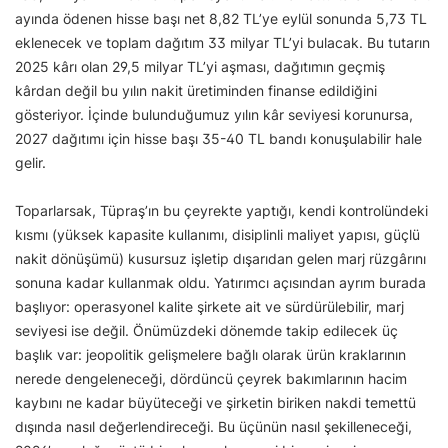
ayında ödenen hisse başı net 8,82 TL’ye eylül sonunda 5,73 TL
eklenecek ve toplam dağıtım 33 milyar TL’yi bulacak. Bu tutarın
2025 kârı olan 29,5 milyar TL’yi aşması, dağıtımın geçmiş
kârdan değil bu yılın nakit üretiminden finanse edildiğini
gösteriyor. İçinde bulunduğumuz yılın kâr seviyesi korunursa,
2027 dağıtımı için hisse başı 35-40 TL bandı konuşulabilir hale
gelir.
Toparlarsak, Tüpraş’ın bu çeyrekte yaptığı, kendi kontrolündeki
kısmı (yüksek kapasite kullanımı, disiplinli maliyet yapısı, güçlü
nakit dönüşümü) kusursuz işletip dışarıdan gelen marj rüzgârını
sonuna kadar kullanmak oldu. Yatırımcı açısından ayrım burada
başlıyor: operasyonel kalite şirkete ait ve sürdürülebilir, marj
seviyesi ise değil. Önümüzdeki dönemde takip edilecek üç
başlık var: jeopolitik gelişmelere bağlı olarak ürün kraklarının
nerede dengeleneceği, dördüncü çeyrek bakımlarının hacim
kaybını ne kadar büyüteceği ve şirketin biriken nakdi temettü
dışında nasıl değerlendireceği. Bu üçünün nasıl şekilleneceği,