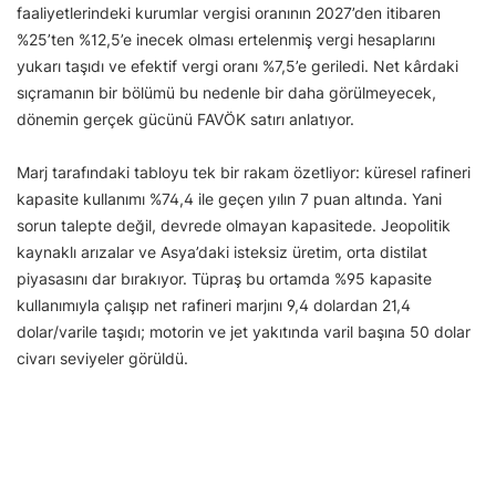
faaliyetlerindeki kurumlar vergisi oranının 2027’den itibaren
%25’ten %12,5’e inecek olması ertelenmiş vergi hesaplarını
yukarı taşıdı ve efektif vergi oranı %7,5’e geriledi. Net kârdaki
sıçramanın bir bölümü bu nedenle bir daha görülmeyecek,
dönemin gerçek gücünü FAVÖK satırı anlatıyor.
Marj tarafındaki tabloyu tek bir rakam özetliyor: küresel rafineri
kapasite kullanımı %74,4 ile geçen yılın 7 puan altında. Yani
sorun talepte değil, devrede olmayan kapasitede. Jeopolitik
kaynaklı arızalar ve Asya’daki isteksiz üretim, orta distilat
piyasasını dar bırakıyor. Tüpraş bu ortamda %95 kapasite
kullanımıyla çalışıp net rafineri marjını 9,4 dolardan 21,4
dolar/varile taşıdı; motorin ve jet yakıtında varil başına 50 dolar
civarı seviyeler görüldü.