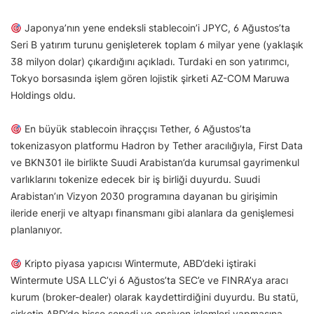
Japonya’nın yene endeksli stablecoin’i JPYC, 6 Ağustos’ta
Seri B yatırım turunu genişleterek toplam 6 milyar yene (yaklaşık
38 milyon dolar) çıkardığını açıkladı. Turdaki en son yatırımcı,
Tokyo borsasında işlem gören lojistik şirketi AZ-COM Maruwa
Holdings oldu.
En büyük stablecoin ihraççısı Tether, 6 Ağustos’ta
tokenizasyon platformu Hadron by Tether aracılığıyla, First Data
ve BKN301 ile birlikte Suudi Arabistan’da kurumsal gayrimenkul
varlıklarını tokenize edecek bir iş birliği duyurdu. Suudi
Arabistan’ın Vizyon 2030 programına dayanan bu girişimin
ileride enerji ve altyapı finansmanı gibi alanlara da genişlemesi
planlanıyor.
Kripto piyasa yapıcısı Wintermute, ABD’deki iştiraki
Wintermute USA LLC’yi 6 Ağustos’ta SEC’e ve FINRA’ya aracı
kurum (broker-dealer) olarak kaydettirdiğini duyurdu. Bu statü,
şirketin ABD’de hisse senedi ve opsiyon işlemleri yapmasına,