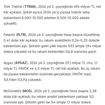
Türk Traktör (
TTRAK
), 2026 yılı 2. çeyreğinde 696 milyon TL net
kâr açıkladı. Şirket ayrıca 2026 yılı iç piyasa traktör satış
beklentisini 8.000-10.000 adetten 8.500-10.000 adede
yükseltti.
Palantir (
PLTR
), 2026 yılı 2. çeyreğinde hisse başına düzeltilmiş
0,41 dolar kâr açıkladı; bu rakam analistlerin 0,34-0,35 dolarlık
beklentisini aştı. Şirketin geliri yıllık bazda %93 artışla 1,94 milyar
dolara yükseldi ve bu rakam beklentileri %6,8 oranında geçti.
Aygaz (
AYGAZ
), 2026 yılı 2. çeyreğinde 29,1 milyar TL ciro, 1,1
milyar TL FAVÖK ve 4,3 milyar TL net kâr açıkladı. Bu üç rakam
da piyasa beklentisinin üzerinde gerçekleşti; FAVÖK marjı
%3,1’den %3,9’a yükseldi.
McDonald’s (
MCD
), 2026 yılı 2. çeyreğinde hisse başına 3,38
dolar kâr açıkladı; bu rakam analist beklentisini yaklaşık %2
oranında aştı. Şirketin geliri ise %4 artışla 7,1 milyar dolara