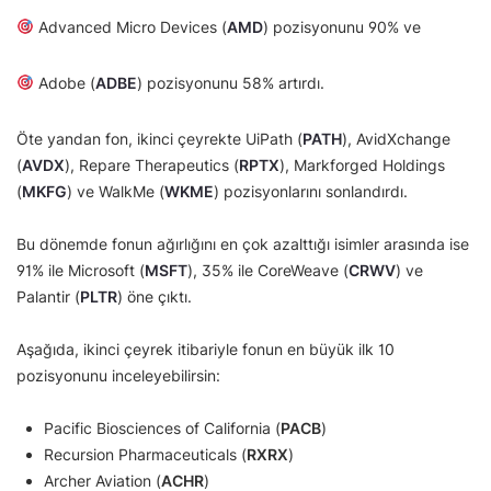
Advanced Micro Devices (
AMD
) pozisyonunu 90% ve
Adobe (
ADBE
) pozisyonunu 58% artırdı.
Öte yandan fon, ikinci çeyrekte UiPath (
PATH
), AvidXchange
(
AVDX
), Repare Therapeutics (
RPTX
), Markforged Holdings
(
MKFG
) ve WalkMe (
WKME
) pozisyonlarını sonlandırdı.
Bu dönemde fonun ağırlığını en çok azalttığı isimler arasında ise
91% ile Microsoft (
MSFT
), 35% ile CoreWeave (
CRWV
) ve
Palantir (
PLTR
) öne çıktı.
Aşağıda, ikinci çeyrek itibariyle fonun en büyük ilk 10
pozisyonunu inceleyebilirsin:
Pacific Biosciences of California (
PACB
)
Recursion Pharmaceuticals (
RXRX
)
Archer Aviation (
ACHR
)