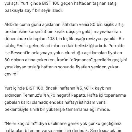
yol açtı. Yurt içinde BIST 100 geçen haftadan taşınan satış
baskısıyla zayıf bir seyir izledi.
ABD’de cuma günü açıklanan istihdam verisi 80 bin kişilik artış
beklentisine karşın 23 bin kişilik düşüşle geldi; mayıs-haziran
döneminde de toplam 103 bin kişilik aşağı revizyon yapıldı. Bu
tablo, Fed’in gelecek adımlarına dair belirsizliği artırdı. Petrolde
ise Bessent’in anlaşmaya yakın olunduğu açıklamaları fiyatları
80 doların altına çekerken, İran’ın “düşmanca” gemilerin geçişini
yasaklayan taslağı haftanın sonunda fiyatları yeniden yukarı
çevirdi.
Yurt içinde BIST 100, önceki haftanın %3,48’lik kaybının
ardından Temmuz’u %4,70 negatif kapattı. Hafta içi toparlanma
çabaları kalıcı olamadı; endeks haftayı istihdam verisi
beklentisiyle sınırlı bir yükselişle tamamlama eğiliminde.
“Neler kaçırdım?” diye üzülmene gerek yok çünkü geçtiğimiz
hafta olan biten ne varsa senin için derledik. Şimdi sıcacık bir