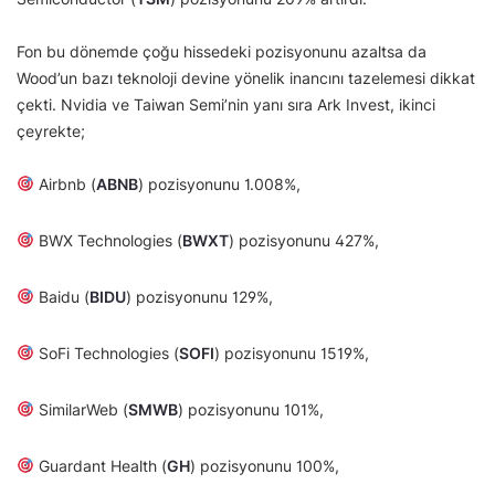
Fon bu dönemde çoğu hissedeki pozisyonunu azaltsa da
Wood’un bazı teknoloji devine yönelik inancını tazelemesi dikkat
çekti. Nvidia ve Taiwan Semi’nin yanı sıra Ark Invest, ikinci
çeyrekte;
Airbnb (
ABNB
) pozisyonunu 1.008%,
BWX Technologies (
BWXT
) pozisyonunu 427%,
Baidu (
BIDU
) pozisyonunu 129%,
SoFi Technologies (
SOFI
) pozisyonunu 1519%,
SimilarWeb (
SMWB
) pozisyonunu 101%,
Guardant Health (
GH
) pozisyonunu 100%,