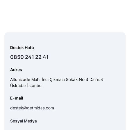
Destek Hattı
0850 241 22 41
Adres
Altunizade Mah. İnci Çıkmazı Sokak No:3 Daire:3
Üsküdar İstanbul
E-mail
destek@getmidas.com
Sosyal Medya