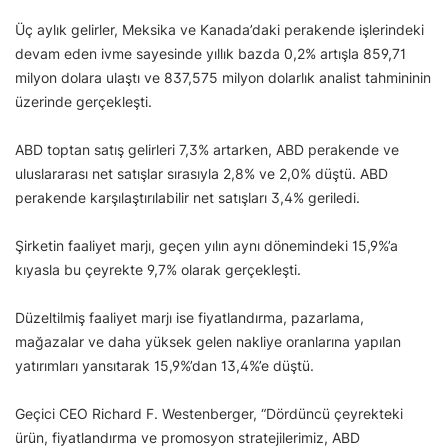
Üç aylık gelirler, Meksika ve Kanada’daki perakende işlerindeki
devam eden ivme sayesinde yıllık bazda 0,2% artışla 859,71
milyon dolara ulaştı ve 837,575 milyon dolarlık analist tahmininin
üzerinde gerçekleşti.
ABD toptan satış gelirleri 7,3% artarken, ABD perakende ve
uluslararası net satışlar sırasıyla 2,8% ve 2,0% düştü. ABD
perakende karşılaştırılabilir net satışları 3,4% geriledi.
Şirketin faaliyet marjı, geçen yılın aynı dönemindeki 15,9%’a
kıyasla bu çeyrekte 9,7% olarak gerçekleşti.
Düzeltilmiş faaliyet marjı ise fiyatlandırma, pazarlama,
mağazalar ve daha yüksek gelen nakliye oranlarına yapılan
yatırımları yansıtarak 15,9%’dan 13,4%’e düştü.
Geçici CEO Richard F. Westenberger, “Dördüncü çeyrekteki
ürün, fiyatlandırma ve promosyon stratejilerimiz, ABD