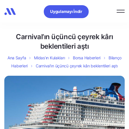
Uygulamayı İndir
Carnival’ın üçüncü çeyrek kârı
beklentileri aştı
Ana Sayfa
Midas’ın Kulakları
Borsa Haberleri
Bilanço
Haberleri
Carnival’ın üçüncü çeyrek kârı beklentileri aştı