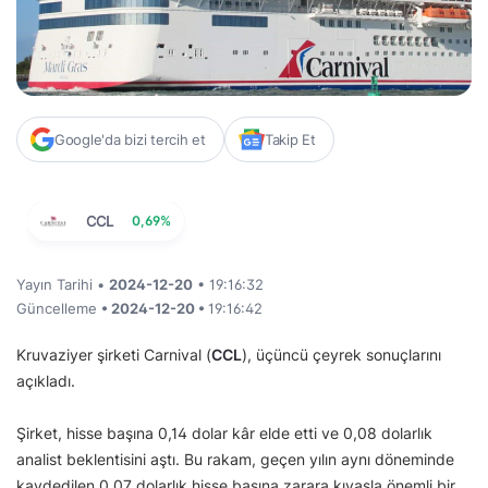
Google'da bizi tercih et
Takip Et
CCL
0,69%
Yayın Tarihi •
2024-12-20
• 19:16:32
Güncelleme
• 2024-12-20 •
19:16:42
Kruvaziyer şirketi Carnival (
CCL
), üçüncü çeyrek sonuçlarını
açıkladı.
Şirket, hisse başına 0,14 dolar kâr elde etti ve 0,08 dolarlık
analist beklentisini aştı. Bu rakam, geçen yılın aynı döneminde
kaydedilen 0,07 dolarlık hisse başına zarara kıyasla önemli bir