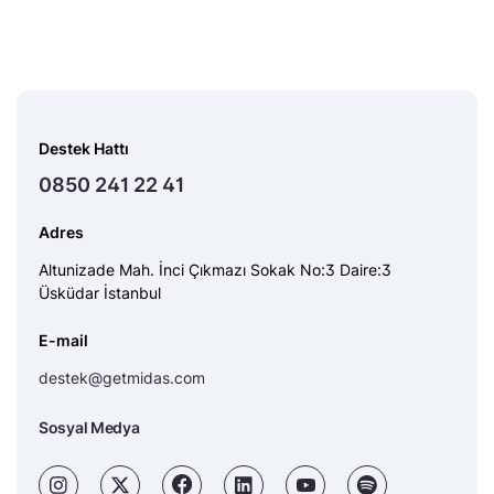
Destek Hattı
0850 241 22 41
Adres
Altunizade Mah. İnci Çıkmazı Sokak No:3 Daire:3
Üsküdar İstanbul
E-mail
destek@getmidas.com
Sosyal Medya