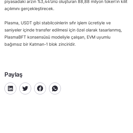
piyasadaki arzın %3,44’ünü oluşturan 88,88 milyon token’ın kilit
açılımını gerçekleştirecek.
Plasma, USDT gibi stabilcoinlerin sıfır işlem ücretiyle ve
saniyeler içinde transfer edilmesi için özel olarak tasarlanmış,
PlasmaBFT konsensüsü modeliyle çalışan, EVM uyumlu
bağımsız bir Katman-1 blok zinciridir.
Paylaş