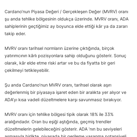
Cardano’nun Piyasa Değeri / Gerçekleşen Değer (MVRV) oranı
şu anda tehlike bölgesinin oldukça üzerinde. MVRV oranı, ADA
sahiplerinin geçtiğimiz ay boyunca elde ettiği kâr ya da zararı
takip eder.
MVRV oranı tarihsel normların üzerine çıktığında, birçok
yatırımcının kârlı pozisyonlara sahip olduğunu gösterir. Sonuç
olarak, kâr elde etme riski artar ve bu da fiyatta bir geri
çekilmeyi tetikleyebilir.
Şu anda Cardano’nun MVRV oranı, tarihsel olarak aşırı
değerlenmiş bir piyasaya işaret eden bir aralıkta yer alıyor ve
ADA’yı kısa vadeli düzeltmelere karşı savunmasız bırakıyor.
MVRV oranı için tehlike bölgesi tipik olarak 18% ile 33%
aralığındadır. Oran bu eşiği aştığında, geçmiş trendler
düzeltmelerin gelebileceğini gösterir. ADA ‘nın bu seviyeleri
aşmasıyla birlikte, piyasada bir gerileme yaşanma potansiyeli