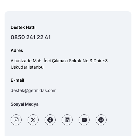
Destek Hattı
0850 241 22 41
Adres
Altunizade Mah. İnci Çıkmazı Sokak No:3 Daire:3
Üsküdar İstanbul
E-mail
destek@getmidas.com
Sosyal Medya