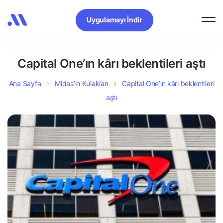
Uygulamayı İndir
Capital One’ın kârı beklentileri aştı
Ana Sayfa
Midas’ın Kulakları
Capital One’ın kârı beklentileri
aştı