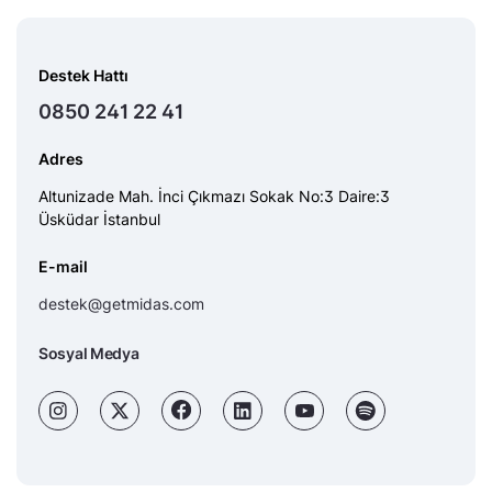
Destek Hattı
0850 241 22 41
Adres
Altunizade Mah. İnci Çıkmazı Sokak No:3 Daire:3
Üsküdar İstanbul
E-mail
destek@getmidas.com
Sosyal Medya