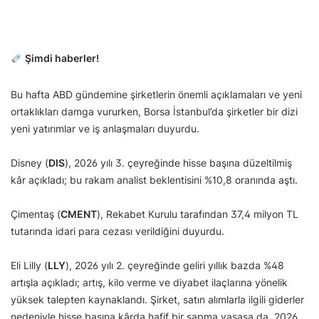
Şimdi haberler!
Bu hafta ABD gündemine şirketlerin önemli açıklamaları ve yeni
ortaklıkları damga vururken, Borsa İstanbul’da şirketler bir dizi
yeni yatırımlar ve iş anlaşmaları duyurdu.
Disney (
DIS
), 2026 yılı 3. çeyreğinde hisse başına düzeltilmiş
kâr açıkladı; bu rakam analist beklentisini %10,8 oranında aştı.
Çimentaş (
CMENT
), Rekabet Kurulu tarafından 37,4 milyon TL
tutarında idari para cezası verildiğini duyurdu.
Eli Lilly (
LLY
), 2026 yılı 2. çeyreğinde geliri yıllık bazda %48
artışla açıkladı; artış, kilo verme ve diyabet ilaçlarına yönelik
yüksek talepten kaynaklandı. Şirket, satın alımlarla ilgili giderler
nedeniyle hisse başına kârda hafif bir sapma yaşasa da, 2026