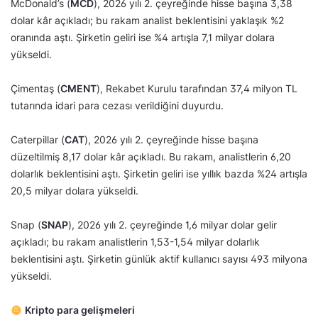
McDonald’s (
MCD
), 2026 yılı 2. çeyreğinde hisse başına 3,38
dolar kâr açıkladı; bu rakam analist beklentisini yaklaşık %2
oranında aştı. Şirketin geliri ise %4 artışla 7,1 milyar dolara
yükseldi.
Çimentaş (
CMENT
), Rekabet Kurulu tarafından 37,4 milyon TL
tutarında idari para cezası verildiğini duyurdu.
Caterpillar (
CAT
), 2026 yılı 2. çeyreğinde hisse başına
düzeltilmiş 8,17 dolar kâr açıkladı. Bu rakam, analistlerin 6,20
dolarlık beklentisini aştı. Şirketin geliri ise yıllık bazda %24 artışla
20,5 milyar dolara yükseldi.
Snap (
SNAP
), 2026 yılı 2. çeyreğinde 1,6 milyar dolar gelir
açıkladı; bu rakam analistlerin 1,53-1,54 milyar dolarlık
beklentisini aştı. Şirketin günlük aktif kullanıcı sayısı 493 milyona
yükseldi.
Kripto para gelişmeleri