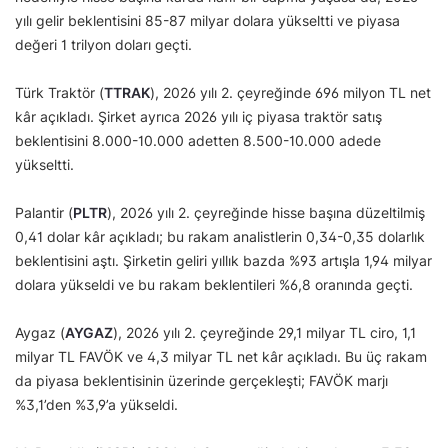
yılı gelir beklentisini 85-87 milyar dolara yükseltti ve piyasa
değeri 1 trilyon doları geçti.
Türk Traktör (
TTRAK
), 2026 yılı 2. çeyreğinde 696 milyon TL net
kâr açıkladı. Şirket ayrıca 2026 yılı iç piyasa traktör satış
beklentisini 8.000-10.000 adetten 8.500-10.000 adede
yükseltti.
Palantir (
PLTR
), 2026 yılı 2. çeyreğinde hisse başına düzeltilmiş
0,41 dolar kâr açıkladı; bu rakam analistlerin 0,34-0,35 dolarlık
beklentisini aştı. Şirketin geliri yıllık bazda %93 artışla 1,94 milyar
dolara yükseldi ve bu rakam beklentileri %6,8 oranında geçti.
Aygaz (
AYGAZ
), 2026 yılı 2. çeyreğinde 29,1 milyar TL ciro, 1,1
milyar TL FAVÖK ve 4,3 milyar TL net kâr açıkladı. Bu üç rakam
da piyasa beklentisinin üzerinde gerçekleşti; FAVÖK marjı
%3,1’den %3,9’a yükseldi.