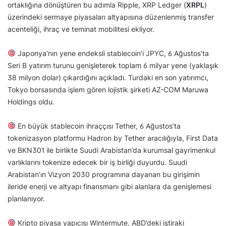
ortaklığına dönüştüren bu adımla Ripple, XRP Ledger (
XRPL
)
üzerindeki sermaye piyasaları altyapısına düzenlenmiş transfer
acenteliği, ihraç ve teminat mobilitesi ekliyor.
Japonya’nın yene endeksli stablecoin’i JPYC, 6 Ağustos’ta
Seri B yatırım turunu genişleterek toplam 6 milyar yene (yaklaşık
38 milyon dolar) çıkardığını açıkladı. Turdaki en son yatırımcı,
Tokyo borsasında işlem gören lojistik şirketi AZ-COM Maruwa
Holdings oldu.
En büyük stablecoin ihraççısı Tether, 6 Ağustos’ta
tokenizasyon platformu Hadron by Tether aracılığıyla, First Data
ve BKN301 ile birlikte Suudi Arabistan’da kurumsal gayrimenkul
varlıklarını tokenize edecek bir iş birliği duyurdu. Suudi
Arabistan’ın Vizyon 2030 programına dayanan bu girişimin
ileride enerji ve altyapı finansmanı gibi alanlara da genişlemesi
planlanıyor.
Kripto piyasa yapıcısı Wintermute, ABD’deki iştiraki