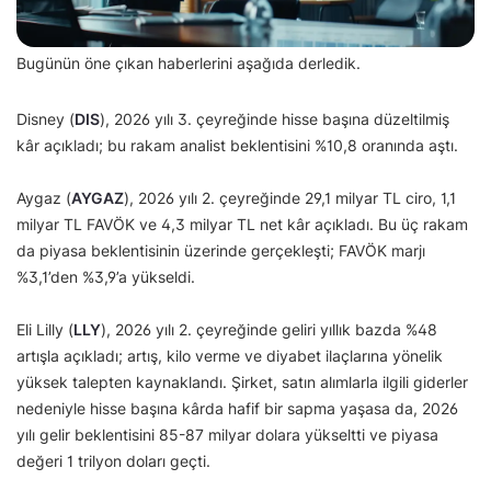
Bugünün öne çıkan haberlerini aşağıda derledik.
Disney (
DIS
), 2026 yılı 3. çeyreğinde hisse başına düzeltilmiş
kâr açıkladı; bu rakam analist beklentisini %10,8 oranında aştı.
Aygaz (
AYGAZ
), 2026 yılı 2. çeyreğinde 29,1 milyar TL ciro, 1,1
milyar TL FAVÖK ve 4,3 milyar TL net kâr açıkladı. Bu üç rakam
da piyasa beklentisinin üzerinde gerçekleşti; FAVÖK marjı
%3,1’den %3,9’a yükseldi.
Eli Lilly (
LLY
), 2026 yılı 2. çeyreğinde geliri yıllık bazda %48
artışla açıkladı; artış, kilo verme ve diyabet ilaçlarına yönelik
yüksek talepten kaynaklandı. Şirket, satın alımlarla ilgili giderler
nedeniyle hisse başına kârda hafif bir sapma yaşasa da, 2026
yılı gelir beklentisini 85-87 milyar dolara yükseltti ve piyasa
değeri 1 trilyon doları geçti.