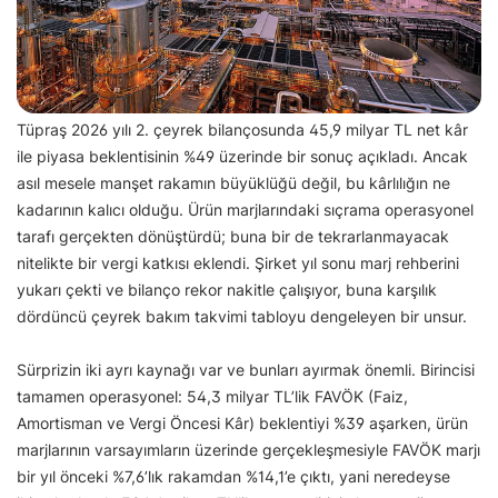
Tüpraş 2026 yılı 2. çeyrek bilançosunda 45,9 milyar TL net kâr
ile piyasa beklentisinin %49 üzerinde bir sonuç açıkladı. Ancak
asıl mesele manşet rakamın büyüklüğü değil, bu kârlılığın ne
kadarının kalıcı olduğu. Ürün marjlarındaki sıçrama operasyonel
tarafı gerçekten dönüştürdü; buna bir de tekrarlanmayacak
nitelikte bir vergi katkısı eklendi. Şirket yıl sonu marj rehberini
yukarı çekti ve bilanço rekor nakitle çalışıyor, buna karşılık
dördüncü çeyrek bakım takvimi tabloyu dengeleyen bir unsur.
Sürprizin iki ayrı kaynağı var ve bunları ayırmak önemli. Birincisi
tamamen operasyonel: 54,3 milyar TL’lik FAVÖK (Faiz,
Amortisman ve Vergi Öncesi Kâr) beklentiyi %39 aşarken, ürün
marjlarının varsayımların üzerinde gerçekleşmesiyle FAVÖK marjı
bir yıl önceki %7,6’lık rakamdan %14,1’e çıktı, yani neredeyse