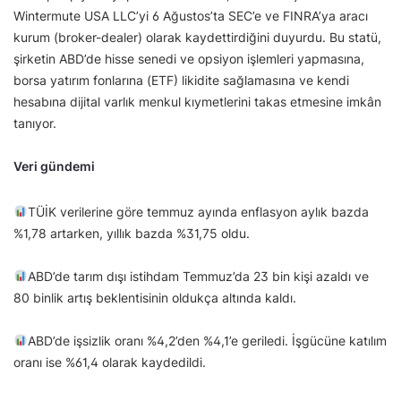
Wintermute USA LLC’yi 6 Ağustos’ta SEC’e ve FINRA’ya aracı
kurum (broker-dealer) olarak kaydettirdiğini duyurdu. Bu statü,
şirketin ABD’de hisse senedi ve opsiyon işlemleri yapmasına,
borsa yatırım fonlarına (ETF) likidite sağlamasına ve kendi
hesabına dijital varlık menkul kıymetlerini takas etmesine imkân
tanıyor.
Veri gündemi
TÜİK verilerine göre temmuz ayında enflasyon aylık bazda
%1,78 artarken, yıllık bazda %31,75 oldu.
ABD’de tarım dışı istihdam Temmuz’da 23 bin kişi azaldı ve
80 binlik artış beklentisinin oldukça altında kaldı.
ABD’de işsizlik oranı %4,2’den %4,1’e geriledi. İşgücüne katılım
oranı ise %61,4 olarak kaydedildi.