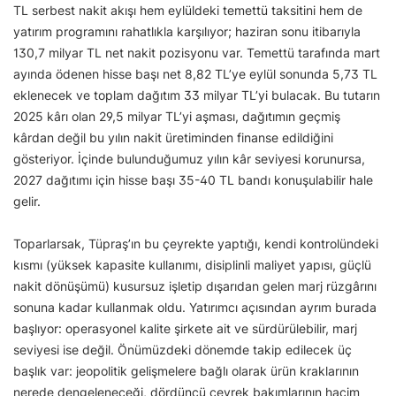
TL serbest nakit akışı hem eylüldeki temettü taksitini hem de
yatırım programını rahatlıkla karşılıyor; haziran sonu itibarıyla
130,7 milyar TL net nakit pozisyonu var. Temettü tarafında mart
ayında ödenen hisse başı net 8,82 TL’ye eylül sonunda 5,73 TL
eklenecek ve toplam dağıtım 33 milyar TL’yi bulacak. Bu tutarın
2025 kârı olan 29,5 milyar TL’yi aşması, dağıtımın geçmiş
kârdan değil bu yılın nakit üretiminden finanse edildiğini
gösteriyor. İçinde bulunduğumuz yılın kâr seviyesi korunursa,
2027 dağıtımı için hisse başı 35-40 TL bandı konuşulabilir hale
gelir.
Toparlarsak, Tüpraş’ın bu çeyrekte yaptığı, kendi kontrolündeki
kısmı (yüksek kapasite kullanımı, disiplinli maliyet yapısı, güçlü
nakit dönüşümü) kusursuz işletip dışarıdan gelen marj rüzgârını
sonuna kadar kullanmak oldu. Yatırımcı açısından ayrım burada
başlıyor: operasyonel kalite şirkete ait ve sürdürülebilir, marj
seviyesi ise değil. Önümüzdeki dönemde takip edilecek üç
başlık var: jeopolitik gelişmelere bağlı olarak ürün kraklarının
nerede dengeleneceği, dördüncü çeyrek bakımlarının hacim