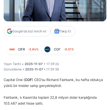
Google'da bizi tercih et
Takip Et
CIFR
-3,84%
COF
-0,51%
Yayın Tarihi •
2025-11-07
• 17:39:26
Güncelleme
• 2025-11-07 •
17:39:38
Capital One (
COF
) CEO’su Richard Fairbank, bu hafta oldukça
yüklü bir insider satışı gerçekleştirdi.
Fairbank, 4 Kasım’da toplam 22,8 milyon dolar karşılığında
103.487 adet hisse sattı.