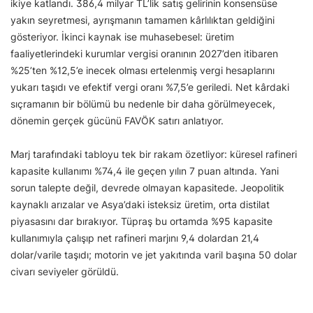
ikiye katlandı. 386,4 milyar TL’lik satış gelirinin konsensüse
yakın seyretmesi, ayrışmanın tamamen kârlılıktan geldiğini
gösteriyor. İkinci kaynak ise muhasebesel: üretim
faaliyetlerindeki kurumlar vergisi oranının 2027’den itibaren
%25’ten %12,5’e inecek olması ertelenmiş vergi hesaplarını
yukarı taşıdı ve efektif vergi oranı %7,5’e geriledi. Net kârdaki
sıçramanın bir bölümü bu nedenle bir daha görülmeyecek,
dönemin gerçek gücünü FAVÖK satırı anlatıyor.
Marj tarafındaki tabloyu tek bir rakam özetliyor: küresel rafineri
kapasite kullanımı %74,4 ile geçen yılın 7 puan altında. Yani
sorun talepte değil, devrede olmayan kapasitede. Jeopolitik
kaynaklı arızalar ve Asya’daki isteksiz üretim, orta distilat
piyasasını dar bırakıyor. Tüpraş bu ortamda %95 kapasite
kullanımıyla çalışıp net rafineri marjını 9,4 dolardan 21,4
dolar/varile taşıdı; motorin ve jet yakıtında varil başına 50 dolar
civarı seviyeler görüldü.