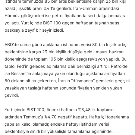
istihdam temmuzda 85 bin artış beklentisine karşın 23 bin kişi
azaldı; işsizlik oranı %4,1’e geriledi. İran-Umman arasındaki
Hürmüz görüşmeleri ise petrol fiyatlarında sert dalgalanmalara
yol açtı. Yurt içinde BIST 100 geçen haftadan taşınan satış
baskısıyla zayıf bir seyir izledi.
ABD’de cuma günü açıklanan istihdam verisi 80 bin kişilik artış
beklentisine karşın 23 bin kişilik düşüşle geldi; mayıs-haziran
döneminde de toplam 103 bin kişilik aşağı revizyon yapıldı. Bu
tablo, Fed’in gelecek adımlarına dair belirsizliği artırdı. Petrolde
ise Bessent’in anlaşmaya yakın olunduğu açıklamaları fiyatları
80 doların altına çekerken, İran’ın “düşmanca” gemilerin geçişini
yasaklayan taslağı haftanın sonunda fiyatları yeniden yukarı
çevirdi.
Yurt içinde BIST 100, önceki haftanın %3,48’lik kaybının
ardından Temmuz’u %4,70 negatif kapattı. Hafta içi toparlanma
çabaları kalıcı olamadı; endeks haftayı istihdam verisi
beklentisiyle sınırlı bir yükselişle tamamlama eğiliminde.