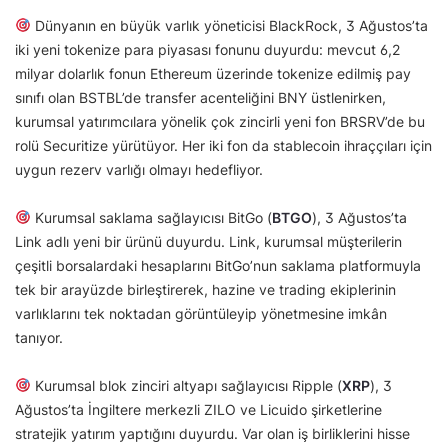
Dünyanın en büyük varlık yöneticisi BlackRock, 3 Ağustos’ta
iki yeni tokenize para piyasası fonunu duyurdu: mevcut 6,2
milyar dolarlık fonun Ethereum üzerinde tokenize edilmiş pay
sınıfı olan BSTBL’de transfer acenteliğini BNY üstlenirken,
kurumsal yatırımcılara yönelik çok zincirli yeni fon BRSRV’de bu
rolü Securitize yürütüyor. Her iki fon da stablecoin ihraççıları için
uygun rezerv varlığı olmayı hedefliyor.
Kurumsal saklama sağlayıcısı BitGo (
BTGO
), 3 Ağustos’ta
Link adlı yeni bir ürünü duyurdu. Link, kurumsal müşterilerin
çeşitli borsalardaki hesaplarını BitGo’nun saklama platformuyla
tek bir arayüzde birleştirerek, hazine ve trading ekiplerinin
varlıklarını tek noktadan görüntüleyip yönetmesine imkân
tanıyor.
Kurumsal blok zinciri altyapı sağlayıcısı Ripple (
XRP
), 3
Ağustos’ta İngiltere merkezli ZILO ve Licuido şirketlerine
stratejik yatırım yaptığını duyurdu. Var olan iş birliklerini hisse