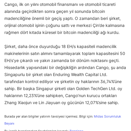
Cango, ilk on yılını otomobil finansmanı ve otomobil ticareti
alanında geçirdikten sonra geçen yıl sonunda bitcoin
madenciliğine önemli bir geçiş yaptı. O zamandan beri şirket,
orijinal otomobil işinin çoğunu sattı ve merkezi Çin’de kalmasına
rağmen dört kıtada küresel bir bitcoin madenciliği ağı kurdu.
Şirket, daha önce duyurduğu 18 EH/s kapasiteli madencilik
makinelerinin satın alımını tamamlayarak toplam kapasitesini 50
EH/s’ye çıkardı ve yakın zamanda bir dönüm noktasını geçti.
Hissedarlık yapısındaki bir değişikliğin ardından Cango, şu anda
Singapurlu bir şirket olan Enduring Wealth Capital Ltd.
tarafından kontrol ediliyor ve şirketin oy haklarının 36,74%’üne
sahip. Bir başka Singapur şirketi olan Golden TechGen Ltd. oy
haklarının 12,23%’üne sahipken, Cango’nun kurucu ortakları
Zhang Xiaojun ve Lin Jiayuan oy gücünün 12,07%’sine sahip.
Burada yer alan bilgiler yatırım tavsiyesi içermez. Bilgi için:
Midas Sorumluluk
Beyanı
Bu içerik hazırlanırken faydalanılan kaynak:
Benzinga