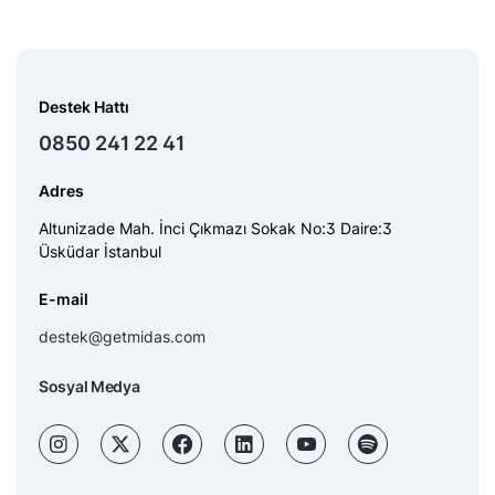
Destek Hattı
0850 241 22 41
Adres
Altunizade Mah. İnci Çıkmazı Sokak No:3 Daire:3
Üsküdar İstanbul
E-mail
destek@getmidas.com
Sosyal Medya