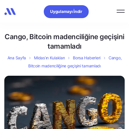
Uygulamayı İndir
Cango, Bitcoin madenciliğine geçişini
tamamladı
Ana Sayfa
Midas’ın Kulakları
Borsa Haberleri
Cango,
Bitcoin madenciliğine geçişini tamamladı