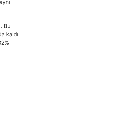
 aynı
i. Bu
da kaldı
,82%