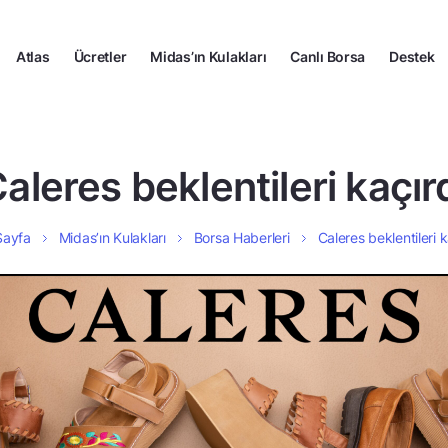
Atlas
Ücretler
Midas’ın Kulakları
Canlı Borsa
Destek
aleres beklentileri kaçır
Sayfa
Midas’ın Kulakları
Borsa Haberleri
Caleres beklentileri k