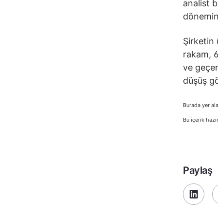
analist 
dönemind
Şirketin 
rakam, 6
ve geçen
düşüş gö
Burada yer ala
Bu içerik hazı
Paylaş