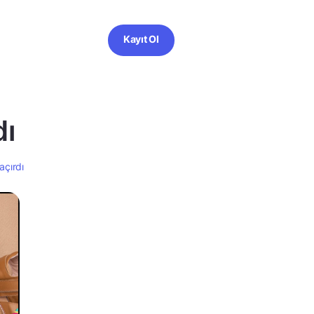
Kayıt Ol
dı
açırdı