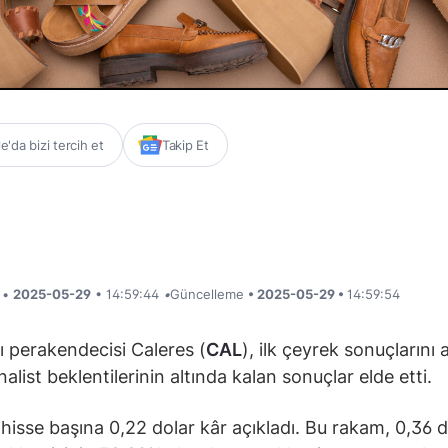
'da bizi tercih et
Takip Et
i •
2025-05-29
• 14:59:44
•
Güncelleme
• 2025-05-29 •
14:59:54
 perakendecisi Caleres (
CAL
), ilk çeyrek sonuçlarını a
nalist beklentilerinin altında kalan sonuçlar elde etti.
 hisse başına 0,22 dolar kâr açıkladı. Bu rakam, 0,36 d