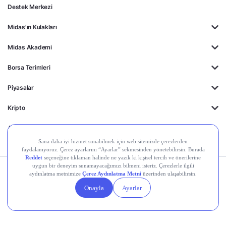
Destek Merkezi
Midas'ın Kulakları
Midas Akademi
Borsa Terimleri
Piyasalar
Kripto
Ayrıcalıklar
Kişisel Verilerin
Gizlilik
Yasal
Çerez
Korunması
Politikası
Duyurular
Ayarları
© 2026 Midas Finansal Teknolojiler A.Ş. Tüm hakları saklıdır.