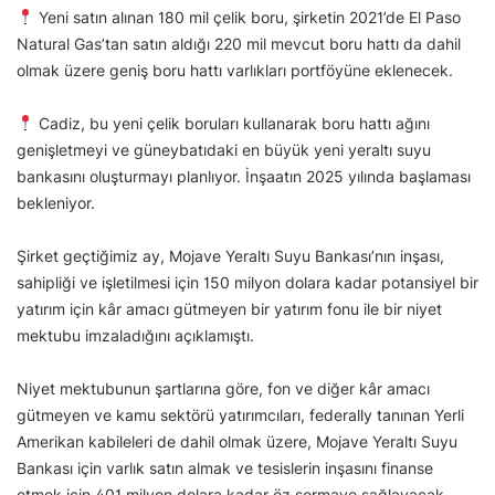
Yeni satın alınan 180 mil çelik boru, şirketin 2021’de El Paso
Natural Gas’tan satın aldığı 220 mil mevcut boru hattı da dahil
olmak üzere geniş boru hattı varlıkları portföyüne eklenecek.
Cadiz, bu yeni çelik boruları kullanarak boru hattı ağını
genişletmeyi ve güneybatıdaki en büyük yeni yeraltı suyu
bankasını oluşturmayı planlıyor. İnşaatın 2025 yılında başlaması
bekleniyor.
Şirket geçtiğimiz ay, Mojave Yeraltı Suyu Bankası’nın inşası,
sahipliği ve işletilmesi için 150 milyon dolara kadar potansiyel bir
yatırım için kâr amacı gütmeyen bir yatırım fonu ile bir niyet
mektubu imzaladığını açıklamıştı.
Niyet mektubunun şartlarına göre, fon ve diğer kâr amacı
gütmeyen ve kamu sektörü yatırımcıları, federally tanınan Yerli
Amerikan kabileleri de dahil olmak üzere, Mojave Yeraltı Suyu
Bankası için varlık satın almak ve tesislerin inşasını finanse
etmek için 401 milyon dolara kadar öz sermaye sağlayacak.