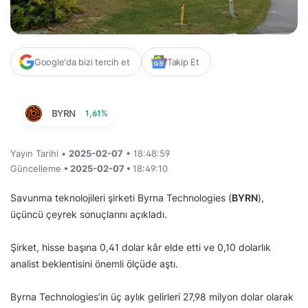
Google'da bizi tercih et
Takip Et
BYRN
1,61%
Yayın Tarihi •
2025-02-07
• 18:48:59
Güncelleme
• 2025-02-07 •
18:49:10
Savunma teknolojileri şirketi Byrna Technologies (
BYRN
),
üçüncü çeyrek sonuçlarını açıkladı.
Şirket, hisse başına 0,41 dolar kâr elde etti ve 0,10 dolarlık
analist beklentisini önemli ölçüde aştı.
Byrna Technologies’in üç aylık gelirleri 27,98 milyon dolar olarak