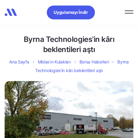
Uygulamayı İndir
Byrna Technologies’in kârı
beklentileri aştı
Ana Sayfa
Midas’ın Kulakları
Borsa Haberleri
Byrna
Technologies’in kârı beklentileri aştı