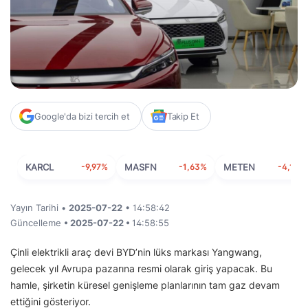
Google'da bizi tercih et
Takip Et
KARCL
-9,97%
MASFN
-1,63%
METEN
-4,10%
Yayın Tarihi •
2025-07-22
• 14:58:42
Güncelleme
• 2025-07-22 •
14:58:55
Çinli elektrikli araç devi BYD’nin lüks markası Yangwang,
gelecek yıl Avrupa pazarına resmi olarak giriş yapacak. Bu
hamle, şirketin küresel genişleme planlarının tam gaz devam
ettiğini gösteriyor.