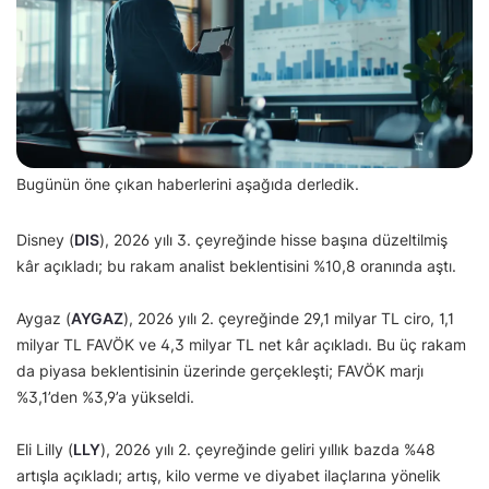
Bugünün öne çıkan haberlerini aşağıda derledik.
Disney (
DIS
), 2026 yılı 3. çeyreğinde hisse başına düzeltilmiş
kâr açıkladı; bu rakam analist beklentisini %10,8 oranında aştı.
Aygaz (
AYGAZ
), 2026 yılı 2. çeyreğinde 29,1 milyar TL ciro, 1,1
milyar TL FAVÖK ve 4,3 milyar TL net kâr açıkladı. Bu üç rakam
da piyasa beklentisinin üzerinde gerçekleşti; FAVÖK marjı
%3,1’den %3,9’a yükseldi.
Eli Lilly (
LLY
), 2026 yılı 2. çeyreğinde geliri yıllık bazda %48
artışla açıkladı; artış, kilo verme ve diyabet ilaçlarına yönelik