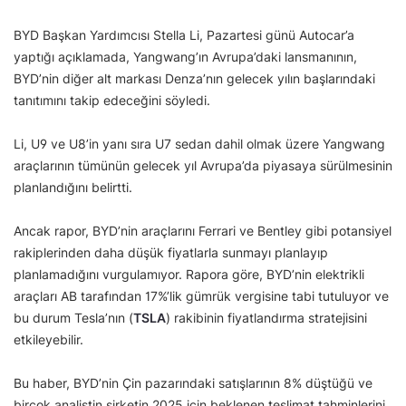
BYD Başkan Yardımcısı Stella Li, Pazartesi günü Autocar’a
yaptığı açıklamada, Yangwang’ın Avrupa’daki lansmanının,
BYD’nin diğer alt markası Denza’nın gelecek yılın başlarındaki
tanıtımını takip edeceğini söyledi.
Li, U9 ve U8’in yanı sıra U7 sedan dahil olmak üzere Yangwang
araçlarının tümünün gelecek yıl Avrupa’da piyasaya sürülmesinin
planlandığını belirtti.
Ancak rapor, BYD’nin araçlarını Ferrari ve Bentley gibi potansiyel
rakiplerinden daha düşük fiyatlarla sunmayı planlayıp
planlamadığını vurgulamıyor. Rapora göre, BYD’nin elektrikli
araçları AB tarafından 17%’lik gümrük vergisine tabi tutuluyor ve
bu durum Tesla’nın (
TSLA
) rakibinin fiyatlandırma stratejisini
etkileyebilir.
Bu haber, BYD’nin Çin pazarındaki satışlarının 8% düştüğü ve
birçok analistin şirketin 2025 için beklenen teslimat tahminlerini