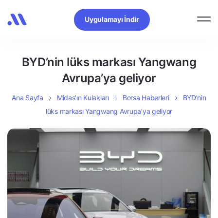
Uygulamayı İndir
BYD’nin lüks markası Yangwang
Avrupa’ya geliyor
Ana Sayfa
Midas’ın Kulakları
Borsa Haberleri
BYD’nin
lüks markası Yangwang Avrupa’ya geliyor