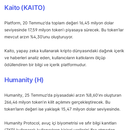
Kaito (KAITO)
Platform, 20 Temmuz’da toplam değeri 16,45 milyon dolar
seviyesinde 17,59 milyon token’ı piyasaya sürecek. Bu token’lar
mevcut arzın %4,30’unu oluşturuyor.
Kaito, yapay zeka kullanarak kripto dünyasındaki dağınık içerik
ve haberleri analiz eden, kullanıcıların katkılarını ölçüp
ödüllendiren bir bilgi ve içerik platformudur.
Humanity (H)
Humanity, 25 Temmuz’da piyasadaki arzın %8,60’ını oluşturan
266,46 milyon token’ın kilit açılımını gerçekleştirecek. Bu
token’ların değeri ise yaklaşık 15,47 milyon dolar seviyesinde.
Humanity Protocol, avuç içi biyometrisi ve sıfır bilgi kanıtları
(ZKP) kullanarak kullanıcıların kişisel verilerini ifşa etmeden