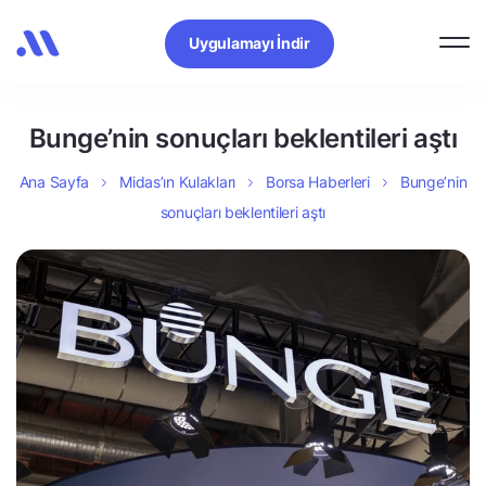
Uygulamayı İndir
Bunge’nin sonuçları beklentileri aştı
Ana Sayfa
Midas’ın Kulakları
Borsa Haberleri
Bunge’nin
sonuçları beklentileri aştı