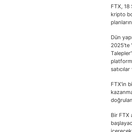
FTX, 18 
kripto b
planların
Dün yapı
2025’te 
Talepler”
platform
satıcılar
FTX’in b
kazanmak
doğrulam
Bir FTX 
başlayac
içerecek