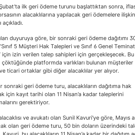
Şubat’ta ilk geri ödeme turunu başlattıktan sonra, ifl
orsasının alacaklılarına yapılacak geri ödemelere ilişki
ı açıkladı.
lan duyuruya göre, bir sonraki geri ödeme dağıtımı 3
“Sınıf 5 Müşteri Hak Talepleri ve Sınıf 6 Genel Teminat
 için izin verilen talep sahipleri için gerçekleşecek. Bu
 çöktüğünde platformda varlıkları bulunan müşteriler 
 ve ticari ortaklar gibi diğer alacaklılar yer alıyor.
ir sonraki geri ödeme turu, alacaklıların dağıtıma hak
 için kayıt tarihi olan 11 Nisan’a kadar taleplerini
alarını gerektiriyor.
alacaklısı ve avukatı olan Sunil Kavuri’ye göre, Mayıs 
ak olan geri ödeme turu, 50 bin doların üzerindeki tal
. Kavuri, bu alacaklıların 11 Nisan’a kadar bir dağıtım 