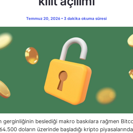
kilit açılımı
Temmuz 20, 2026 • 3 dakika okuma süresi
 gerginliğinin beslediği makro baskılara rağmen Bitco
64.500 doların üzerinde başladığı kripto piyasalarınd