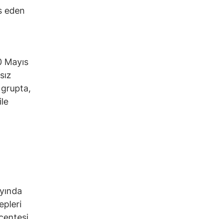
as eden
n
0 Mayıs
sız
 grupta,
ile
ayında
epleri
acentesi