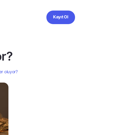
Kayıt Ol
or?
er oluyor?