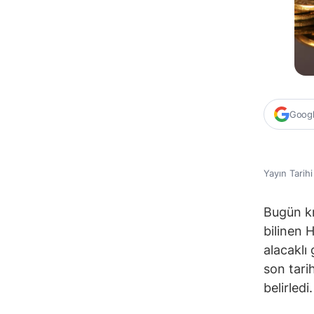
Google
Yayın Tarih
Bugün kr
bilinen 
alacaklı
son tari
belirledi.