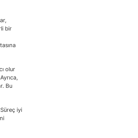
ar,
i bir
itasına
cı olur
 Ayrıca,
r. Bu
 Süreç iyi
ni