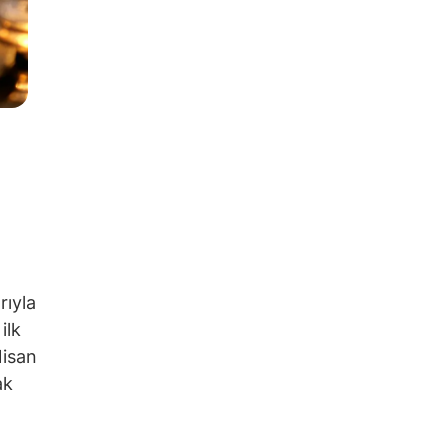
rıyla
ilk
Nisan
ak