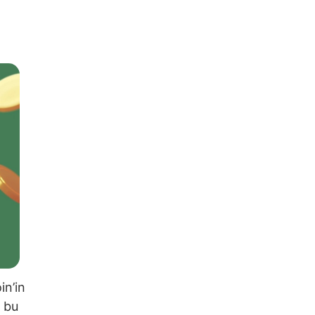
in’in
a bu