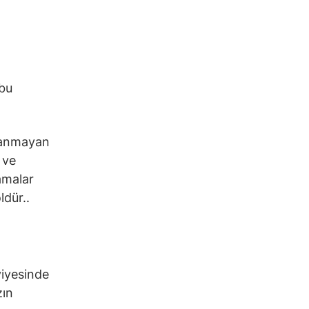
 bu
ayanmayan
 ve
lamalar
ldür..
viyesinde
zın