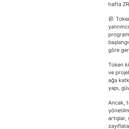
hafta ZRO
Token 
yatırımcı
programa
başlangı
göre gerç
Token ki
ve proje
ağa katk
yapı, güv
Ancak, to
yönetilm
artışlar,
zayıflatab