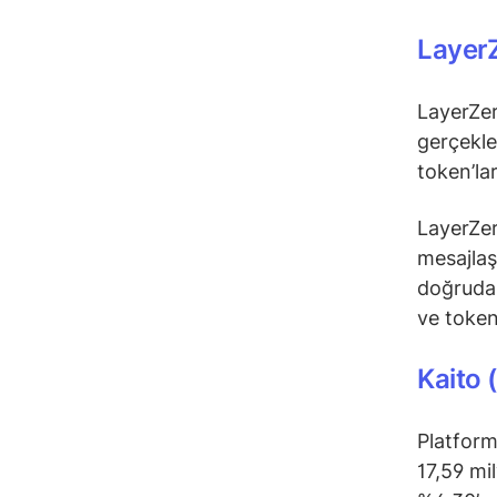
Layer
LayerZer
gerçekle
token’la
LayerZero
mesajlaş
doğrudan 
ve token
Kaito 
Platform
17,59 mi