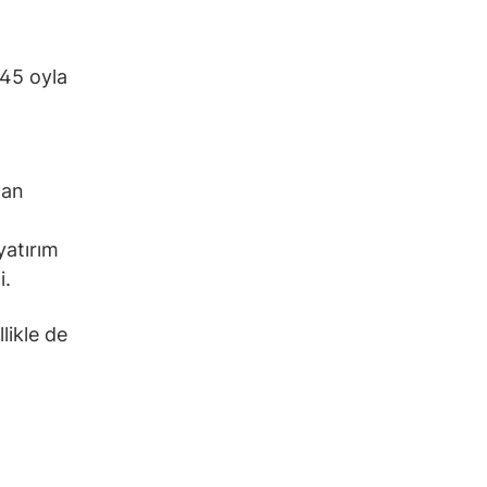
-45 oyla
lan
yatırım
i.
likle de