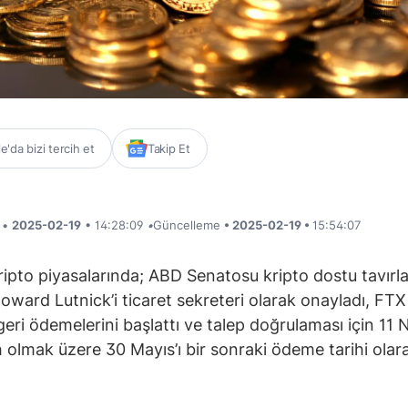
'da bizi tercih et
Takip Et
i •
2025-02-19
• 14:28:09
•
Güncelleme
• 2025-02-19 •
15:54:07
ipto piyasalarında; ABD Senatosu kripto dostu tavırla
Howard Lutnick’i ticaret sekreteri olarak onayladı, FTX 
 geri ödemelerini başlattı ve talep doğrulaması için 11 
h olmak üzere 30 Mayıs’ı bir sonraki ödeme tarihi olar