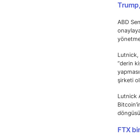
Trump, 
ABD Sena
onaylaya
yönetmes
Lutnick,
“derin k
yapmasın
şirketi 
Lutnick 
Bitcoin’
döngüsün
FTX bi