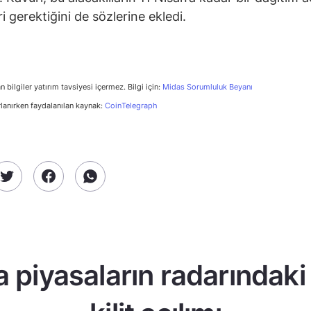
i gerektiğini de sözlerine ekledi.
n bilgiler yatırım tavsiyesi içermez. Bilgi için:
Midas Sorumluluk Beyanı
rlanırken faydalanılan kaynak:
CoinTelegraph
a piyasaların radarındaki