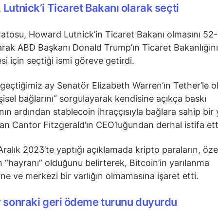
Lutnick’i Ticaret Bakanı olarak seçti
tosu, Howard Lutnick’in Ticaret Bakanı olmasını 52
rak ABD Başkanı Donald Trump’ın Ticaret Bakanlığını
i için seçtiği ismi göreve getirdi.
 geçtiğimiz ay Senatör Elizabeth Warren’ın Tether’le o
işisel bağlarını” sorgulayarak kendisine açıkça baskı
ın ardından stablecoin ihraççısıyla bağlara sahip bir 
olan Cantor Fitzgerald’ın CEO’luğundan derhal istifa ett
Aralık 2023’te yaptığı açıklamada kripto paraların, özel
in “hayranı” olduğunu belirterek, Bitcoin’in yarılanma
e ve merkezi bir varlığın olmamasına işaret etti.
r sonraki geri ödeme turunu duyurdu