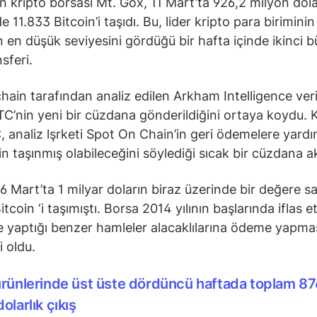
en kripto borsası Mt. Gox, 11 Mart’ta 926,2 milyon dol
 11.833 Bitcoin’i taşıdı. Bu, lider kripto para birimini
n en düşük seviyesini gördüğü bir hafta içinde ikinci 
sferi.
ain tarafından analiz edilen Arkham Intelligence veril
TC’nin yeni bir cüzdana gönderildiğini ortaya koydu. 
 analiz lşrketi Spot On Chain’in geri ödemelere yardı
in taşınmış olabileceğini söylediği sıcak bir cüzdana ak
6 Mart’ta 1 milyar doların biraz üzerinde bir değere s
tcoin ‘i taşımıştı. Borsa 2014 yılının başlarında iflas et
 yaptığı benzer hamleler alacaklılarına ödeme yapma
i oldu.
ürünlerinde üst üste dördüncü haftada toplam 87
olarlık çıkış