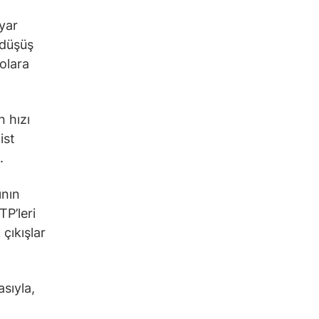
lyar
 düşüş
dolara
n hızı
ist
.
ının
TP’leri
çıkışlar
sıyla,