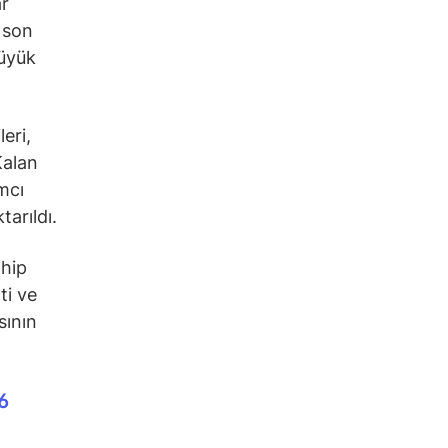
ar
n son
büyük
eri,
Kalan
mcı
tarıldı.
ahip
ti ve
sının
6