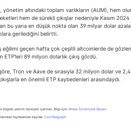
ll, yönetim altındaki toplam varlıkların (AUM), hem ol
reketleri hem de sürekli çıkışlar nedeniyle Kasım 2024
an bu yana en düşük nokta olan 39 milyar dolar azal
lara gerilediğini belirtti.
 eğilimi geçen hafta çok çeşitli altcoinlerde de gözle
 ETP’leri 89 milyon dolarlık çıkış gördü.
öre, Tron ve Aave de sırasıyla 32 milyon dolar ve 2,
 çıkışlarla en önemli ETP kaybedenleri arasındaydı.
n bilgiler yatırım tavsiyesi içermez. Bilgi için:
Midas Sorumluluk Beyanı
rlanırken faydalanılan kaynak:
CoinTelegraph