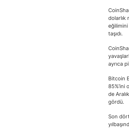
CoinShar
dolarlık 
eğilimin
taşıdı.
CoinShar
yavaşlark
ayrıca p
Bitcoin 
85%’ini o
de Aralı
gördü.
Son dört
yılbaşın