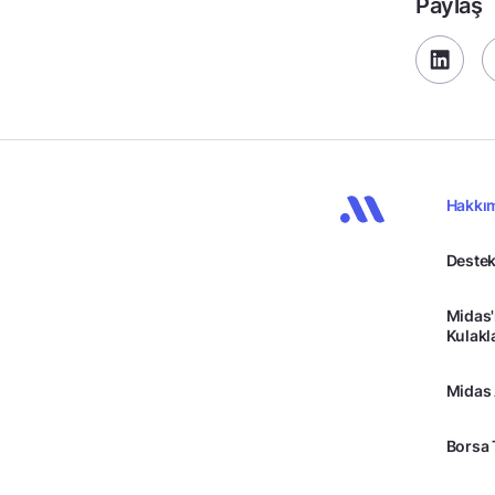
Paylaş
Hakkı
Destek
Midas'
Kulakl
Midas
Borsa 