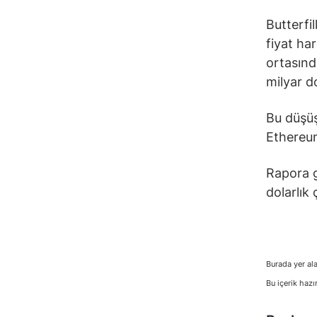
Butterfi
fiyat ha
ortasınd
milyar do
Bu düşüş
Ethereum
Rapora g
dolarlık
Burada yer ala
Bu içerik hazı