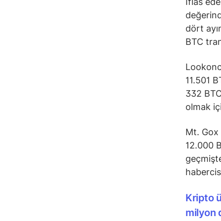
İflas ed
değerinde
dört ayı
BTC tran
Lookonch
11.501 B
332 BTC,
olmak iç
Mt. Gox 
12.000 Bi
geçmişte
habercis
Kripto 
milyon d