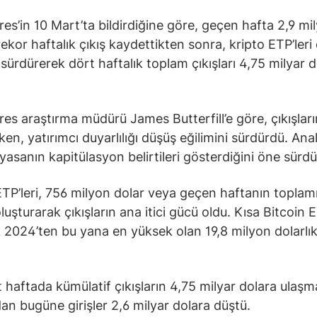
es’in 10 Mart’ta bildirdiğine göre, geçen hafta 2,9 mi
rekor haftalık çıkış kaydettikten sonra, kripto ETP’leri
i sürdürerek dört haftalık toplam çıkışları 4,75 milyar 
es araştırma müdürü James Butterfill’e göre, çıkışları
en, yatırımcı duyarlılığı düşüş eğilimini sürdürdü. Anal
iyasanın kapitülasyon belirtileri gösterdiğini öne sürdü
ETP’leri, 756 milyon dolar veya geçen haftanın toplam
luşturarak çıkışların ana itici gücü oldu. Kısa Bitcoin E
k 2024’ten bu yana en yüksek olan 19,8 milyon dolarlık 
 haftada kümülatif çıkışların 4,75 milyar dolara ulaşma
dan bugüne girişler 2,6 milyar dolara düştü.