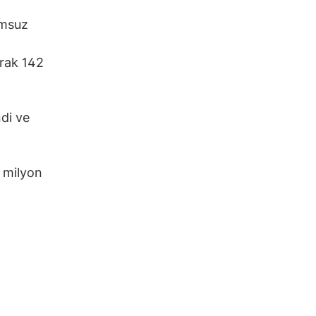
umsuz
arak 142
ndi ve
4 milyon