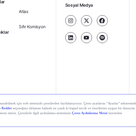
lar
Sosyal Medya
Atlas
Sıfır Komisyon
ıklar
Kredili Yatırım
Ücretler
Kariyer
Kişisel
al Teknolojiler A.Ş. Tüm hakları saklıdır.
Gizlilik
Verilerin
Politikası
Korunması