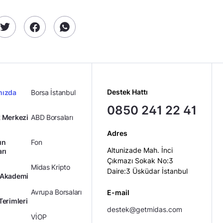
Destek Hattı
mızda
Borsa İstanbul
0850 241 22 41
 Merkezi
ABD Borsaları
Adres
ın
Fon
Altunizade Mah. İnci
arı
Çıkmazı Sokak No:3
Midas Kripto
Daire:3 Üsküdar İstanbul
 Akademi
Avrupa Borsaları
E-mail
Terimleri
destek@getmidas.com
VİOP