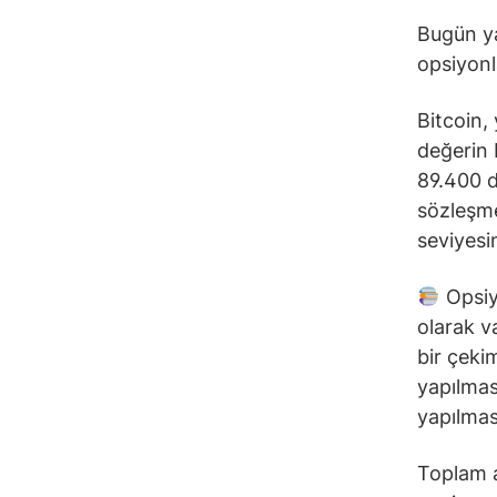
Bugün ya
opsiyonl
Bitcoin,
değerin 
89.400 d
sözleşme
seviyesin
Opsiy
olarak v
bir çeki
yapılmas
yapılması
Toplam a