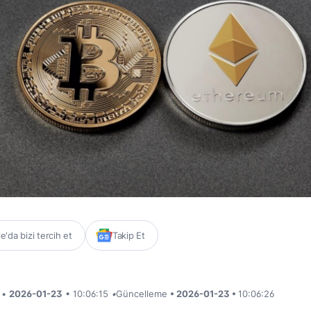
'da bizi tercih et
Takip Et
i •
2026-01-23
• 10:06:15
•
Güncelleme
• 2026-01-23 •
10:06:26