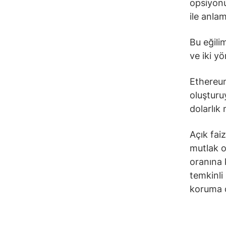
opsiyonu
ile anla
Bu eğilim
ve iki yö
Ethereum
oluşturu
dolarlık
Açık fai
mutlak o
oranına 
temkinli 
koruma 