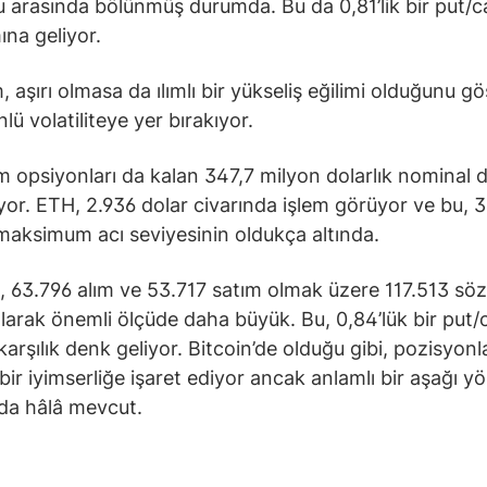
 arasında bölünmüş durumda. Bu da 0,81’lik bir put/ca
mına geliyor.
, aşırı olmasa da ılımlı bir yükseliş eğilimi olduğunu gö
nlü volatiliteye yer bırakıyor.
 opsiyonları da kalan 347,7 milyon dolarlık nominal 
yor. ETH, 2.936 dolar civarında işlem görüyor ve bu, 
 maksimum acı seviyesinin oldukça altında.
z, 63.796 alım ve 53.717 satım olmak üzere 117.513 söz
larak önemli ölçüde daha büyük. Bu, 0,84’lük bir put/c
karşılık denk geliyor. Bitcoin’de olduğu gibi, pozisyonl
bir iyimserliğe işaret ediyor ancak anlamlı bir aşağı yö
da hâlâ mevcut.