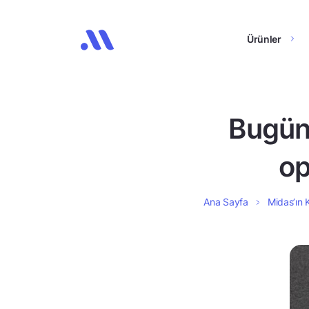
Ürünler
Bugün 
op
Ana Sayfa
Midas’ın K