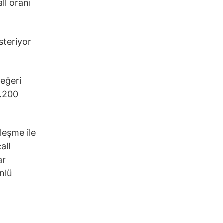
ll oranı
steriyor
değeri
3.200
leşme ile
all
ar
nlü