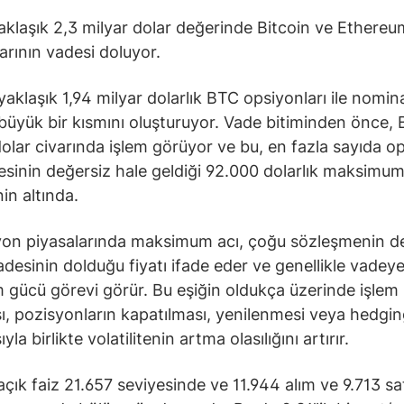
klaşık 2,3 milyar dolar değerinde Bitcoin ve Ethereu
arının vadesi doluyor.
 yaklaşık 1,94 milyar dolarlık BTC opsiyonları ile nomin
büyük bir kısmını oluşturuyor. Vade bitiminden önce, 
olar civarında işlem görüyor ve bu, en fazla sayıda o
sinin değersiz hale geldiği 92.000 dolarlık maksimum
in altında.
on piyasalarında maksimum acı, çoğu sözleşmenin d
adesinin dolduğu fiyatı ifade eder ve genellikle vadey
m gücü görevi görür. Bu eşiğin oldukça üzerinde işlem
ı, pozisyonların kapatılması, yenilenmesi veya hedgi
yla birlikte volatilitenin artma olasılığını artırır.
çık faiz 21.657 seviyesinde ve 11.944 alım ve 9.713 sa