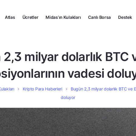
Atlas
Ücretler
Midas’ın Kulakları
Canlı Borsa
Destek
2,3 milyar dolarlık BTC
siyonlarının vadesi dolu
ulakları
Kripto Para Haberleri
Bugün 2,3 milyar dolarlık BTC ve 
doluyor