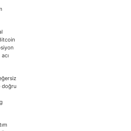
m
al
Bitcoin
psiyon
 acı
eğersiz
e doğru
ng
tım