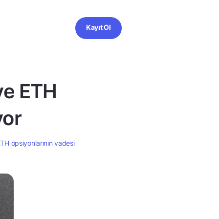
Kayıt Ol
 ve ETH
yor
ETH opsiyonlarının vadesi