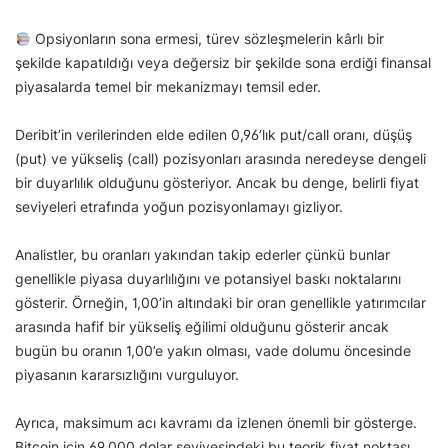
Opsiyonların sona ermesi, türev sözleşmelerin kârlı bir
şekilde kapatıldığı veya değersiz bir şekilde sona erdiği finansal
piyasalarda temel bir mekanizmayı temsil eder.
Deribit’in verilerinden elde edilen 0,96’lık put/call oranı, düşüş
(put) ve yükseliş (call) pozisyonları arasında neredeyse dengeli
bir duyarlılık olduğunu gösteriyor. Ancak bu denge, belirli fiyat
seviyeleri etrafında yoğun pozisyonlamayı gizliyor.
Analistler, bu oranları yakından takip ederler çünkü bunlar
genellikle piyasa duyarlılığını ve potansiyel baskı noktalarını
gösterir. Örneğin, 1,00’in altındaki bir oran genellikle yatırımcılar
arasında hafif bir yükseliş eğilimi olduğunu gösterir ancak
bugün bu oranın 1,00’e yakın olması, vade dolumu öncesinde
piyasanın kararsızlığını vurguluyor.
Ayrıca, maksimum acı kavramı da izlenen önemli bir gösterge.
Bitcoin için 69.000 dolar seviyesindeki bu teorik fiyat noktası,