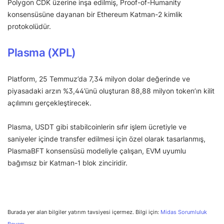
Polygon CDK üzerine inşa edilmiş, Proof-of-Humanity
konsensüsüne dayanan bir Ethereum Katman-2 kimlik
protokolüdür.
Plasma (XPL)
Platform, 25 Temmuz’da 7,34 milyon dolar değerinde ve
piyasadaki arzın %3,44’ünü oluşturan 88,88 milyon token’ın kilit
açılımını gerçekleştirecek.
Plasma, USDT gibi stabilcoinlerin sıfır işlem ücretiyle ve
saniyeler içinde transfer edilmesi için özel olarak tasarlanmış,
PlasmaBFT konsensüsü modeliyle çalışan, EVM uyumlu
bağımsız bir Katman-1 blok zinciridir.
Burada yer alan bilgiler yatırım tavsiyesi içermez. Bilgi için:
Midas Sorumluluk