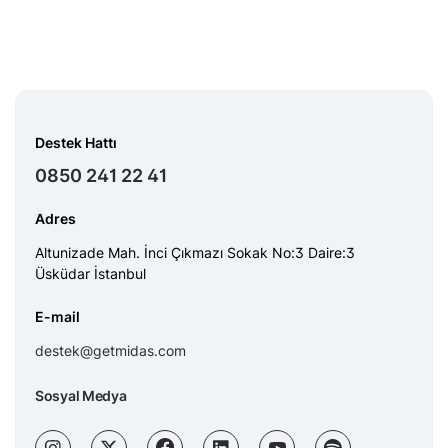
Destek Hattı
0850 241 22 41
Adres
Altunizade Mah. İnci Çıkmazı Sokak No:3 Daire:3
Üsküdar İstanbul
E-mail
destek@getmidas.com
Sosyal Medya