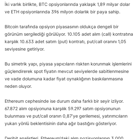
İki varlık birlikte, BTC opsiyonlarında yaklaşık 1,89 milyar dolar
ve ETH opsiyonlarında 396 milyon dolarlık bir paya sahip.
Bitcoin tarafında opsiyon piyasasının oldukça dengeli bir
görünüm sergilediği görülüyor. 10.105 adet alım (call) kontratına
karşılık 10.633 adet satım (put) kontratı, put/call oranını 1,05
seviyesine getiriyor.
Bu simetrik yapı, piyasa yapıcıların riskten korunmak işlemlerini
güçlendirerek spot fiyatın mevcut seviyelerde sabitlenmesine
ve vade dolumuna kadar fiyat oynaklığının baskılanmasına
neden oluyor.
Ethereum cephesinde ise durum daha farklı bir seyir izliyor.
67.872 alım opsiyonuna karşılık 59.297 satım opsiyonunun
bulunması ve put/call oranın 0,87’ye gerilemesi, yatırımcıların
yukarı yönlü beklentisinin daha ağır bastığını gösteriyor.
Deribit analistleri, Ethereum’daki alım pozisyonlarının 3.000