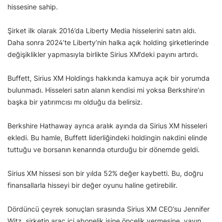
hissesine sahip.
Şirket ilk olarak 2016’da Liberty Media hisselerini satın aldı.
Daha sonra 2024’te Liberty’nin halka açık holding şirketlerinde
değişiklikler yapmasıyla birlikte Sirius XM’deki payını artırdı.
Buffett, Sirius XM Holdings hakkında kamuya açık bir yorumda
bulunmadı. Hisseleri satın alanın kendisi mi yoksa Berkshire’ın
başka bir yatırımcısı mı olduğu da belirsiz.
Berkshire Hathaway ayrıca aralık ayında da Sirius XM hisseleri
ekledi. Bu hamle, Buffett liderliğindeki holdingin nakdini elinde
tuttuğu ve borsanın kenarında oturduğu bir dönemde geldi.
Sirius XM hissesi son bir yılda 52% değer kaybetti. Bu, doğru
finansallarla hisseyi bir değer oyunu haline getirebilir.
Dördüncü çeyrek sonuçları sırasında Sirius XM CEO’su Jennifer
Witz, şirketin araç içi abonelik işine öncelik vermesine, yayın