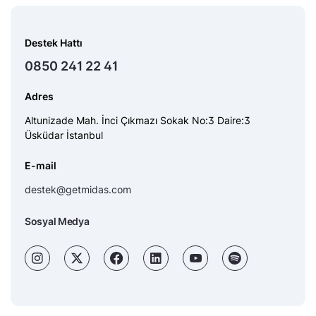
Destek Hattı
0850 241 22 41
Adres
Altunizade Mah. İnci Çıkmazı Sokak No:3 Daire:3
Üsküdar İstanbul
E-mail
destek@getmidas.com
Sosyal Medya