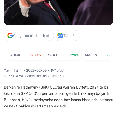
Google'da bizi tercih et
Takip Et
QUICK
-4,73%
KARCL
9,98%
MASFN
2,44%
Yayın Tarihi •
2025-02-05
• 19:10:37
Güncelleme
• 2025-02-05 •
19:10:40
Berkshire Hathaway (BRK) CEO’su Warren Buffett, 2024’te bir
kez daha S&P 500’ün performansını geride bırakmayı başardı.
Bu başarı, büyük pozisyonlarından bazılarının hisselerini satması
ve nakit bakiyesini artırmasıyla geldi.