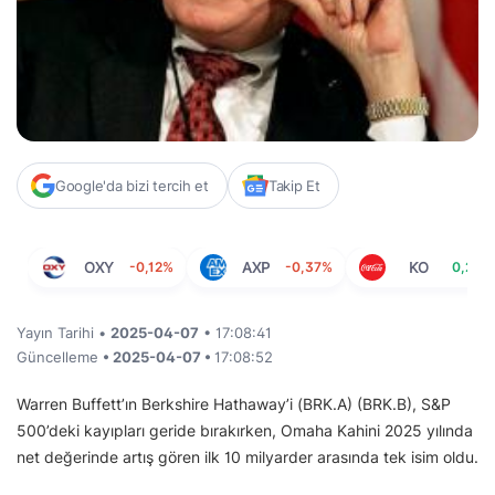
Google'da bizi tercih et
Takip Et
OXY
-0,12%
AXP
-0,37%
KO
0,29%
Yayın Tarihi •
2025-04-07
• 17:08:41
Güncelleme
• 2025-04-07 •
17:08:52
Warren Buffett’ın Berkshire Hathaway’i (BRK.A) (BRK.B), S&P
500’deki kayıpları geride bırakırken, Omaha Kahini 2025 yılında
net değerinde artış gören ilk 10 milyarder arasında tek isim oldu.