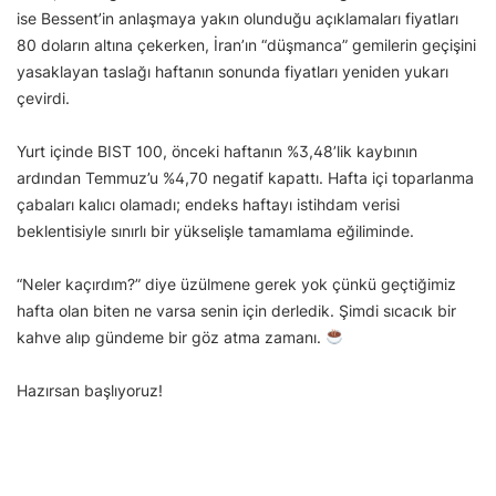
ise Bessent’in anlaşmaya yakın olunduğu açıklamaları fiyatları
80 doların altına çekerken, İran’ın “düşmanca” gemilerin geçişini
yasaklayan taslağı haftanın sonunda fiyatları yeniden yukarı
çevirdi.
Yurt içinde BIST 100, önceki haftanın %3,48’lik kaybının
ardından Temmuz’u %4,70 negatif kapattı. Hafta içi toparlanma
çabaları kalıcı olamadı; endeks haftayı istihdam verisi
beklentisiyle sınırlı bir yükselişle tamamlama eğiliminde.
“Neler kaçırdım?” diye üzülmene gerek yok çünkü geçtiğimiz
hafta olan biten ne varsa senin için derledik. Şimdi sıcacık bir
kahve alıp gündeme bir göz atma zamanı.
Hazırsan başlıyoruz!