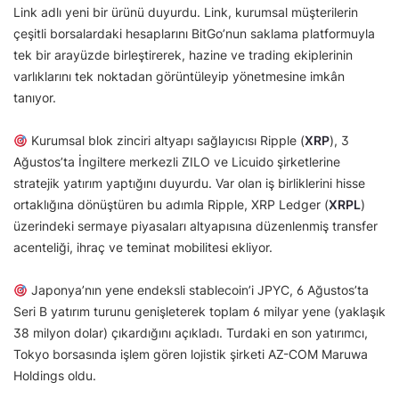
Link adlı yeni bir ürünü duyurdu. Link, kurumsal müşterilerin
çeşitli borsalardaki hesaplarını BitGo’nun saklama platformuyla
tek bir arayüzde birleştirerek, hazine ve trading ekiplerinin
varlıklarını tek noktadan görüntüleyip yönetmesine imkân
tanıyor.
Kurumsal blok zinciri altyapı sağlayıcısı Ripple (
XRP
), 3
Ağustos’ta İngiltere merkezli ZILO ve Licuido şirketlerine
stratejik yatırım yaptığını duyurdu. Var olan iş birliklerini hisse
ortaklığına dönüştüren bu adımla Ripple, XRP Ledger (
XRPL
)
üzerindeki sermaye piyasaları altyapısına düzenlenmiş transfer
acenteliği, ihraç ve teminat mobilitesi ekliyor.
Japonya’nın yene endeksli stablecoin’i JPYC, 6 Ağustos’ta
Seri B yatırım turunu genişleterek toplam 6 milyar yene (yaklaşık
38 milyon dolar) çıkardığını açıkladı. Turdaki en son yatırımcı,
Tokyo borsasında işlem gören lojistik şirketi AZ-COM Maruwa
Holdings oldu.