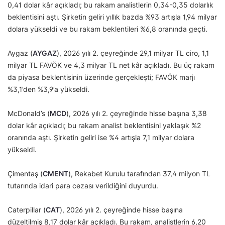
0,41 dolar kâr açıkladı; bu rakam analistlerin 0,34-0,35 dolarlık
beklentisini aştı. Şirketin geliri yıllık bazda %93 artışla 1,94 milyar
dolara yükseldi ve bu rakam beklentileri %6,8 oranında geçti.
Aygaz (
AYGAZ
), 2026 yılı 2. çeyreğinde 29,1 milyar TL ciro, 1,1
milyar TL FAVÖK ve 4,3 milyar TL net kâr açıkladı. Bu üç rakam
da piyasa beklentisinin üzerinde gerçekleşti; FAVÖK marjı
%3,1’den %3,9’a yükseldi.
McDonald’s (
MCD
), 2026 yılı 2. çeyreğinde hisse başına 3,38
dolar kâr açıkladı; bu rakam analist beklentisini yaklaşık %2
oranında aştı. Şirketin geliri ise %4 artışla 7,1 milyar dolara
yükseldi.
Çimentaş (
CMENT
), Rekabet Kurulu tarafından 37,4 milyon TL
tutarında idari para cezası verildiğini duyurdu.
Caterpillar (
CAT
), 2026 yılı 2. çeyreğinde hisse başına
düzeltilmiş 8,17 dolar kâr açıkladı. Bu rakam, analistlerin 6,20