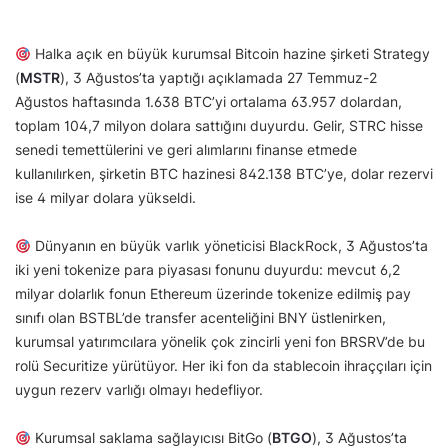
Halka açık en büyük kurumsal Bitcoin hazine şirketi Strategy
(
MSTR
), 3 Ağustos’ta yaptığı açıklamada 27 Temmuz-2
Ağustos haftasında 1.638 BTC’yi ortalama 63.957 dolardan,
toplam 104,7 milyon dolara sattığını duyurdu. Gelir, STRC hisse
senedi temettülerini ve geri alımlarını finanse etmede
kullanılırken, şirketin BTC hazinesi 842.138 BTC’ye, dolar rezervi
ise 4 milyar dolara yükseldi.
Dünyanın en büyük varlık yöneticisi BlackRock, 3 Ağustos’ta
iki yeni tokenize para piyasası fonunu duyurdu: mevcut 6,2
milyar dolarlık fonun Ethereum üzerinde tokenize edilmiş pay
sınıfı olan BSTBL’de transfer acenteliğini BNY üstlenirken,
kurumsal yatırımcılara yönelik çok zincirli yeni fon BRSRV’de bu
rolü Securitize yürütüyor. Her iki fon da stablecoin ihraççıları için
uygun rezerv varlığı olmayı hedefliyor.
Kurumsal saklama sağlayıcısı BitGo (
BTGO
), 3 Ağustos’ta