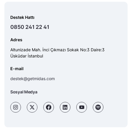
Destek Hattı
0850 241 22 41
Adres
Altunizade Mah. İnci Çıkmazı Sokak No:3 Daire:3
Üsküdar İstanbul
E-mail
destek@getmidas.com
Sosyal Medya