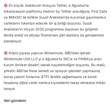
En büyük stablecoin ihraççısı Tether, 6 Ağustos’ta
tokenizasyon platformu Hadron by Tether aracılığıyla, First Data
ve BKN301 ile birlikte Suudi Arabistan’da kurumsal gayrimenkul
varlıklarını tokenize edecek bir iş birliği duyurdu. Suudi
Arabistan’ın Vizyon 2030 programına dayanan bu girişimin
ileride enerji ve altyapı finansmanı gibi alanlara da genişlemesi
planlanıyor.
Kripto piyasa yapıcısı Wintermute, ABD’deki iştiraki
Wintermute USA LLC’yi 6 Ağustos’ta SEC’e ve FINRA’ya aracı
kurum (broker-dealer) olarak kaydettirdiğini duyurdu. Bu statü,
şirketin ABD’de hisse senedi ve opsiyon işlemleri yapmasına,
borsa yatırım fonlarına (ETF) likidite sağlamasına ve kendi
hesabına dijital varlık menkul kıymetlerini takas etmesine imkân
tanıyor.
Veri gündemi