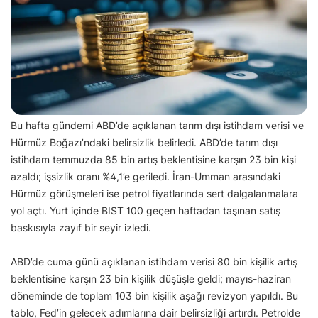
Bu hafta gündemi ABD’de açıklanan tarım dışı istihdam verisi ve
Hürmüz Boğazı’ndaki belirsizlik belirledi. ABD’de tarım dışı
istihdam temmuzda 85 bin artış beklentisine karşın 23 bin kişi
azaldı; işsizlik oranı %4,1’e geriledi. İran-Umman arasındaki
Hürmüz görüşmeleri ise petrol fiyatlarında sert dalgalanmalara
yol açtı. Yurt içinde BIST 100 geçen haftadan taşınan satış
baskısıyla zayıf bir seyir izledi.
ABD’de cuma günü açıklanan istihdam verisi 80 bin kişilik artış
beklentisine karşın 23 bin kişilik düşüşle geldi; mayıs-haziran
döneminde de toplam 103 bin kişilik aşağı revizyon yapıldı. Bu
tablo, Fed’in gelecek adımlarına dair belirsizliği artırdı. Petrolde