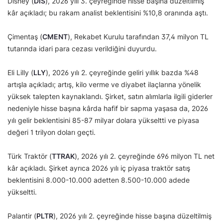
Disney (
DIS
), 2026 yılı 3. çeyreğinde hisse başına düzeltilmiş
kâr açıkladı; bu rakam analist beklentisini %10,8 oranında aştı.
Çimentaş (
CMENT
), Rekabet Kurulu tarafından 37,4 milyon TL
tutarında idari para cezası verildiğini duyurdu.
Eli Lilly (
LLY
), 2026 yılı 2. çeyreğinde geliri yıllık bazda %48
artışla açıkladı; artış, kilo verme ve diyabet ilaçlarına yönelik
yüksek talepten kaynaklandı. Şirket, satın alımlarla ilgili giderler
nedeniyle hisse başına kârda hafif bir sapma yaşasa da, 2026
yılı gelir beklentisini 85-87 milyar dolara yükseltti ve piyasa
değeri 1 trilyon doları geçti.
Türk Traktör (
TTRAK
), 2026 yılı 2. çeyreğinde 696 milyon TL net
kâr açıkladı. Şirket ayrıca 2026 yılı iç piyasa traktör satış
beklentisini 8.000-10.000 adetten 8.500-10.000 adede
yükseltti.
Palantir (
PLTR
), 2026 yılı 2. çeyreğinde hisse başına düzeltilmiş