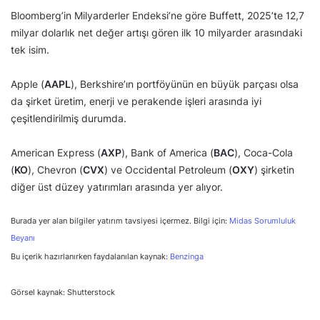
Bloomberg’in Milyarderler Endeksi’ne göre Buffett, 2025’te 12,7
milyar dolarlık net değer artışı gören ilk 10 milyarder arasındaki
tek isim.
Apple (
AAPL
), Berkshire’ın portföyünün en büyük parçası olsa
da şirket üretim, enerji ve perakende işleri arasında iyi
çeşitlendirilmiş durumda.
American Express (
AXP
), Bank of America (
BAC
), Coca-Cola
(
KO
), Chevron (
CVX
) ve Occidental Petroleum (
OXY
) şirketin
diğer üst düzey yatırımları arasında yer alıyor.
Burada yer alan bilgiler yatırım tavsiyesi içermez. Bilgi için:
Midas Sorumluluk
Beyanı
Bu içerik hazırlanırken faydalanılan kaynak:
Benzinga
Görsel kaynak: Shutterstock