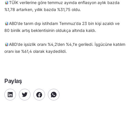
TÜİK verilerine göre temmuz ayında enflasyon aylık bazda
%1,78 artarken, yıllık bazda %31,75 oldu.
ABD’de tarım dışı istihdam Temmuz’da 23 bin kişi azaldı ve
80 binlik artış beklentisinin oldukça altında kaldı.
ABD’de işsizlik oranı %4,2’den %4,1’e geriledi. İşgücüne katılım
oranı ise %61,4 olarak kaydedildi.
Paylaş