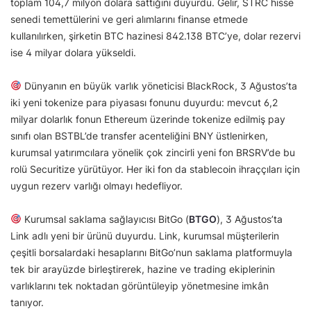
toplam 104,7 milyon dolara sattığını duyurdu. Gelir, STRC hisse
senedi temettülerini ve geri alımlarını finanse etmede
kullanılırken, şirketin BTC hazinesi 842.138 BTC’ye, dolar rezervi
ise 4 milyar dolara yükseldi.
Dünyanın en büyük varlık yöneticisi BlackRock, 3 Ağustos’ta
iki yeni tokenize para piyasası fonunu duyurdu: mevcut 6,2
milyar dolarlık fonun Ethereum üzerinde tokenize edilmiş pay
sınıfı olan BSTBL’de transfer acenteliğini BNY üstlenirken,
kurumsal yatırımcılara yönelik çok zincirli yeni fon BRSRV’de bu
rolü Securitize yürütüyor. Her iki fon da stablecoin ihraççıları için
uygun rezerv varlığı olmayı hedefliyor.
Kurumsal saklama sağlayıcısı BitGo (
BTGO
), 3 Ağustos’ta
Link adlı yeni bir ürünü duyurdu. Link, kurumsal müşterilerin
çeşitli borsalardaki hesaplarını BitGo’nun saklama platformuyla
tek bir arayüzde birleştirerek, hazine ve trading ekiplerinin
varlıklarını tek noktadan görüntüleyip yönetmesine imkân
tanıyor.