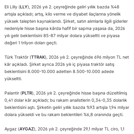
Eli Lilly (
LLY
), 2026 yılı 2. çeyreğinde geliri yıllık bazda %48
artışla açıkladı; artış, kilo verme ve diyabet ilaçlarına yönelik
yüksek talepten kaynaklandı. Şirket, satın alımlarla ilgili giderler
nedeniyle hisse başına kârda hafif bir sapma yaşasa da, 2026
yılı gelir beklentisini 85-87 milyar dolara yükseltti ve piyasa
değeri 1 trilyon doları geçti.
Türk Traktör (
TTRAK
), 2026 yılı 2. çeyreğinde 696 milyon TL net
kâr açıkladı. Şirket ayrıca 2026 yılı iç piyasa traktör satış
beklentisini 8.000-10.000 adetten 8.500-10.000 adede
yükseltti.
Palantir (
PLTR
), 2026 yılı 2. çeyreğinde hisse başına düzeltilmiş
0,41 dolar kâr açıkladı; bu rakam analistlerin 0,34-0,35 dolarlık
beklentisini aştı. Şirketin geliri yıllık bazda %93 artışla 1,94 milyar
dolara yükseldi ve bu rakam beklentileri %6,8 oranında geçti.
Aygaz (
AYGAZ
), 2026 yılı 2. çeyreğinde 29,1 milyar TL ciro, 1,1