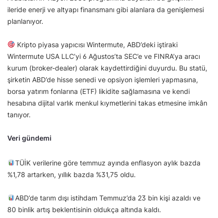
ileride enerji ve altyapı finansmanı gibi alanlara da genişlemesi
planlanıyor.
Kripto piyasa yapıcısı Wintermute, ABD’deki iştiraki
Wintermute USA LLC’yi 6 Ağustos’ta SEC’e ve FINRA’ya aracı
kurum (broker-dealer) olarak kaydettirdiğini duyurdu. Bu statü,
şirketin ABD’de hisse senedi ve opsiyon işlemleri yapmasına,
borsa yatırım fonlarına (ETF) likidite sağlamasına ve kendi
hesabına dijital varlık menkul kıymetlerini takas etmesine imkân
tanıyor.
Veri gündemi
TÜİK verilerine göre temmuz ayında enflasyon aylık bazda
%1,78 artarken, yıllık bazda %31,75 oldu.
ABD’de tarım dışı istihdam Temmuz’da 23 bin kişi azaldı ve
80 binlik artış beklentisinin oldukça altında kaldı.