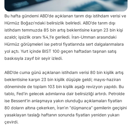
Bu hafta gündemi ABD’de açıklanan tarım dışı istihdam verisi ve
Hürmüz Boğazı’ndaki belirsizlik belirledi. ABD’de tarım dışı
istihdam temmuzda 85 bin artış beklentisine karşın 23 bin kişi
azaldı; işsizlik oranı %4,1’e geriledi. İran-Umman arasındaki
Hürmüz görüşmeleri ise petrol fiyatlarında sert dalgalanmalara
yol açtı. Yurt içinde BIST 100 geçen haftadan taşınan satış
baskısıyla zayıf bir seyir izledi.
ABD’de cuma günü açıklanan istihdam verisi 80 bin kişilik artış
beklentisine karşın 23 bin kişilik düşüşle geldi; mayıs-haziran
döneminde de toplam 103 bin kişilik aşağı revizyon yapıldı. Bu
tablo, Fed’in gelecek adımlarına dair belirsizliği artırdı. Petrolde
ise Bessent’in anlaşmaya yakın olunduğu açıklamaları fiyatları
80 doların altına çekerken, İran’ın “düşmanca” gemilerin geçişini
yasaklayan taslağı haftanın sonunda fiyatları yeniden yukarı
çevirdi.