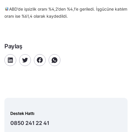
ABD’de işsizlik oranı %4,2’den %4,1’e geriledi. İşgücüne katılım
oranı ise %61,4 olarak kaydedildi.
Paylaş
Destek Hattı
0850 241 22 41