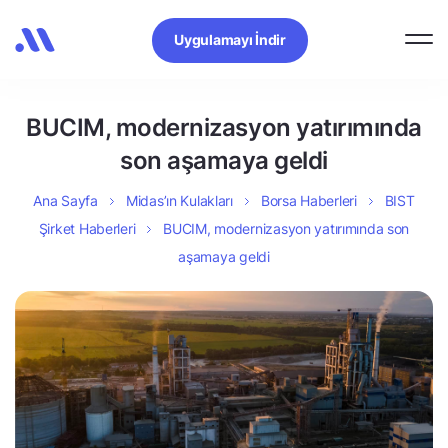
Uygulamayı İndir
BUCIM, modernizasyon yatırımında
son aşamaya geldi
Ana Sayfa
Midas’ın Kulakları
Borsa Haberleri
BIST
Şirket Haberleri
BUCIM, modernizasyon yatırımında son
aşamaya geldi