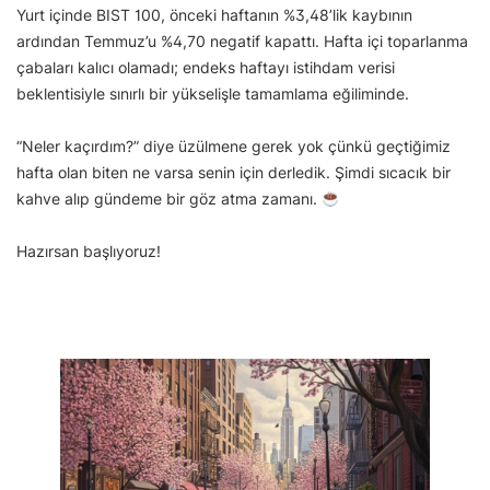
Yurt içinde BIST 100, önceki haftanın %3,48’lik kaybının
ardından Temmuz’u %4,70 negatif kapattı. Hafta içi toparlanma
çabaları kalıcı olamadı; endeks haftayı istihdam verisi
beklentisiyle sınırlı bir yükselişle tamamlama eğiliminde.
“Neler kaçırdım?” diye üzülmene gerek yok çünkü geçtiğimiz
hafta olan biten ne varsa senin için derledik. Şimdi sıcacık bir
kahve alıp gündeme bir göz atma zamanı.
Hazırsan başlıyoruz!