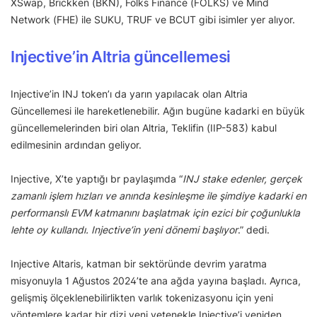
XSwap, Brickken (BKN), Folks Finance (FOLKS) ve Mind
Network (FHE) ile SUKU, TRUF ve BCUT gibi isimler yer alıyor.
Injective’in Altria güncellemesi
Injective’in INJ token’ı da yarın yapılacak olan Altria
Güncellemesi ile hareketlenebilir. Ağın bugüne kadarki en büyük
güncellemelerinden biri olan Altria, Teklifin (IIP-583) kabul
edilmesinin ardından geliyor.
Injective, X’te yaptığı br paylaşımda “
INJ stake edenler, gerçek
zamanlı işlem hızları ve anında kesinleşme ile şimdiye kadarki en
performanslı EVM katmanını başlatmak için ezici bir çoğunlukla
lehte oy kullandı. Injective’in yeni dönemi başlıyor
.” dedi.
Injective Altaris, katman bir sektöründe devrim yaratma
misyonuyla 1 Ağustos 2024’te ana ağda yayına başladı. Ayrıca,
gelişmiş ölçeklenebilirlikten varlık tokenizasyonu için yeni
yöntemlere kadar bir dizi yeni yetenekle Injective’i yeniden