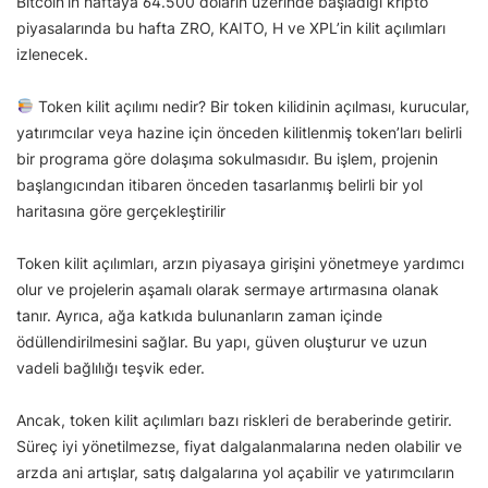
Bitcoin’in haftaya 64.500 doların üzerinde başladığı kripto
piyasalarında bu hafta ZRO, KAITO, H ve XPL’in kilit açılımları
izlenecek.
Token kilit açılımı nedir? Bir token kilidinin açılması, kurucular,
yatırımcılar veya hazine için önceden kilitlenmiş token’ları belirli
bir programa göre dolaşıma sokulmasıdır. Bu işlem, projenin
başlangıcından itibaren önceden tasarlanmış belirli bir yol
haritasına göre gerçekleştirilir
Token kilit açılımları, arzın piyasaya girişini yönetmeye yardımcı
olur ve projelerin aşamalı olarak sermaye artırmasına olanak
tanır. Ayrıca, ağa katkıda bulunanların zaman içinde
ödüllendirilmesini sağlar. Bu yapı, güven oluşturur ve uzun
vadeli bağlılığı teşvik eder.
Ancak, token kilit açılımları bazı riskleri de beraberinde getirir.
Süreç iyi yönetilmezse, fiyat dalgalanmalarına neden olabilir ve
arzda ani artışlar, satış dalgalarına yol açabilir ve yatırımcıların