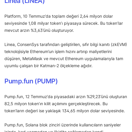
Linea (LINEA)
Platform, 10 Temmuz’da toplam değeri 2,64 milyon dolar
seviyesinde 1,08 milyar token’ı piyasaya sürecek. Bu token’lar
mevcut arzın %3,63’ünü oluşturuyor.
Linea, ConsenSys tarafından geliştirilen, sıfır bilgi kanıtı (zkEVM)
teknolojisiyle Ethereum’un işlem hızını artırıp maliyetlerini
düşüren, MetaMask ve mevcut Ethereum uygulamalarıyla tam
uyumlu çalışan bir Katman-2 ölçekleme ağıdır.
Pump.fun (PUMP)
Pump.fun, 12 Temmuz’da piyasadaki arzın %29,23’ünü oluşturan
82,5 milyon token’ın kilit açılımını gerçekleştirecek. Bu
token’ların değeri ise yaklaşık 134,65 milyon dolar seviyesinde.
Pump.fun, Solana blok zinciri üzerinde kullanıcıların saniyeler
içinde, kod yazmadan ve likidite sağlamadan kendi