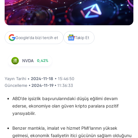
Google'da bizi tercih et
Takip Et
NVDA
0,42%
Yayın Tarihi •
2024-11-18
• 15:46:50
Güncelleme
• 2024-11-19 •
11:36:33
ABD’de işsizlik başvurularındaki düşüş eğilimi devam
ederse, ekonomiye olan güven kripto paralara pozitif
yansıyabilir.
Benzer mantıkla, imalat ve hizmet PMI’larının yüksek
gelmesi, ekonomik faaliyetin itici gücünün sağlam olduğunu