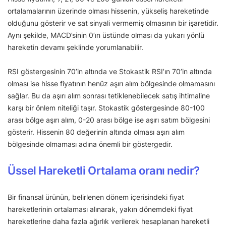
ortalamalarının üzerinde olması hissenin, yükseliş hareketinde
olduğunu gösterir ve sat sinyali vermemiş olmasının bir işaretidir.
Aynı şekilde, MACD’sinin 0’ın üstünde olması da yukarı yönlü
hareketin devamı şeklinde yorumlanabilir.
RSI göstergesinin 70’in altında ve Stokastik RSI’ın 70’in altında
olması ise hisse fiyatının henüz aşırı alım bölgesinde olmamasını
sağlar. Bu da aşırı alım sonrası tetiklenebilecek satış ihtimaline
karşı bir önlem niteliği taşır. Stokastik göstergesinde 80-100
arası bölge aşırı alım, 0-20 arası bölge ise aşırı satım bölgesini
gösterir. Hissenin 80 değerinin altında olması aşırı alım
bölgesinde olmaması adına önemli bir göstergedir.
Üssel Hareketli Ortalama oranı nedir?
Bir finansal ürünün, belirlenen dönem içerisindeki fiyat
hareketlerinin ortalaması alınarak, yakın dönemdeki fiyat
hareketlerine daha fazla ağırlık verilerek hesaplanan hareketli