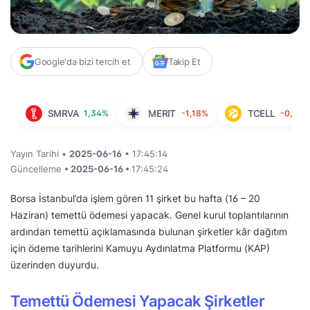
Google'da bizi tercih et
Takip Et
SMRVA
1,34%
MERIT
-1,18%
TCELL
-0,19%
Yayın Tarihi •
2025-06-16
• 17:45:14
Güncelleme
• 2025-06-16 •
17:45:24
Borsa İstanbul’da işlem gören 11 şirket bu hafta (16 – 20
Haziran) temettü ödemesi yapacak. Genel kurul toplantılarının
ardından temettü açıklamasında bulunan şirketler kâr dağıtım
için ödeme tarihlerini Kamuyu Aydınlatma Platformu (KAP)
üzerinden duyurdu.
Temettü Ödemesi Yapacak Şirketler