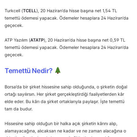
Turkcell (
TCELL
), 20 Haziran’da hisse başına net 1,54 TL
temettü ödemesi yapacak. Ödemeler hesaplara 24 Haziran’da
geçecek.
ATP Yazılım (
ATATP
), 20 Haziran’da hisse başına net 0,59 TL
temettü ödemesi yapacak. Ödemeler hesaplara 24 Haziran’da
geçecek.
Temettü Nedir?
Borsa’da bir şirket hissesine sahip olduğunda, o şirketin doğal
ortağı sayılırsın. Her şirket gerçekleştirdiği faaliyetlerden kâr
elde eder. Bu kârı da şirket ortaklarıyla paylaşır. İşte temettü
tam da budur.
Hissesine sahip olduğun bir halka açık şirketin kârını alıp,
alamayacağına, alıcaksan ne kadar ve ne zaman alacağına o