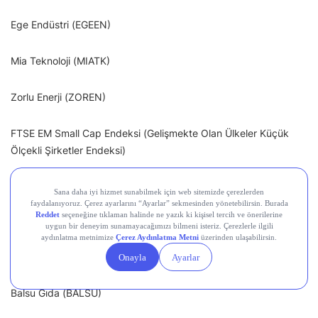
Ege Endüstri (EGEEN)
Mia Teknoloji (MIATK)
Zorlu Enerji (ZOREN)
FTSE EM Small Cap Endeksi (Gelişmekte Olan Ülkeler Küçük
Ölçekli Şirketler Endeksi)
Endekse eklenmesi muhtemel şirketler:
Anel Elektrik (ANELE)
ARD Bilişim (ARDYZ)
Balsu Gıda (BALSU)