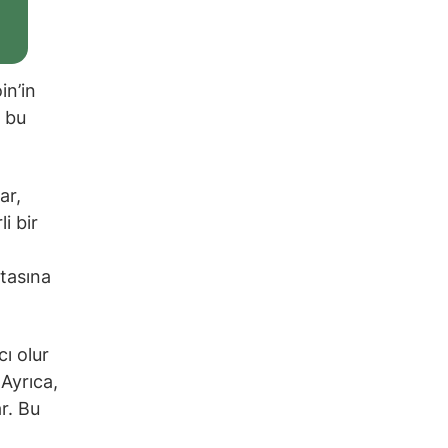
in’in
a bu
ar,
i bir
itasına
cı olur
 Ayrıca,
r. Bu