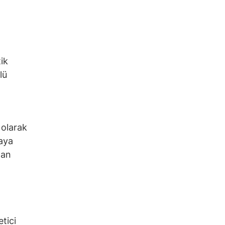
ik
lü
 olarak
maya
man
tici