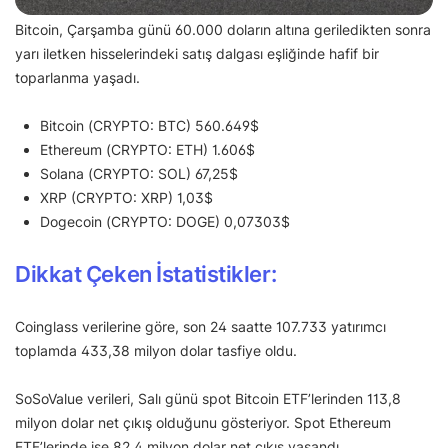
Bitcoin, Çarşamba günü 60.000 doların altına geriledikten sonra
yarı iletken hisselerindeki satış dalgası eşliğinde hafif bir
toparlanma yaşadı.
Bitcoin (CRYPTO: BTC) 560.649$
Ethereum (CRYPTO: ETH) 1.606$
Solana (CRYPTO: SOL) 67,25$
XRP (CRYPTO: XRP) 1,03$
Dogecoin (CRYPTO: DOGE) 0,07303$
Dikkat Çeken İstatistikler:
Coinglass verilerine göre, son 24 saatte 107.733 yatırımcı
toplamda 433,38 milyon dolar tasfiye oldu.
SoSoValue verileri, Salı günü spot Bitcoin ETF’lerinden 113,8
milyon dolar net çıkış olduğunu gösteriyor. Spot Ethereum
ETF’lerinde ise 82,4 milyon dolar net çıkış yaşandı.