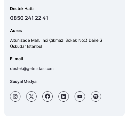
Destek Hattı
0850 241 22 41
Adres
Altunizade Mah. İnci Çıkmazı Sokak No:3 Daire:3
Üsküdar İstanbul
E-mail
destek@getmidas.com
Sosyal Medya