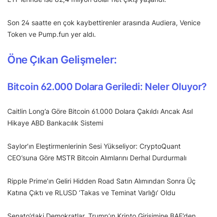
Son 24 saatte en çok kaybettirenler arasında Audiera, Venice
Token ve Pump.fun yer aldı.
Öne Çıkan Gelişmeler:
Bitcoin 62.000 Dolara Geriledi: Neler Oluyor?
Caitlin Long’a Göre Bitcoin 61.000 Dolara Çakıldı Ancak Asıl
Hikaye ABD Bankacılık Sistemi
Saylor’ın Eleştirmenlerinin Sesi Yükseliyor: CryptoQuant
CEO’suna Göre MSTR Bitcoin Alımlarını Derhal Durdurmalı
Ripple Prime’ın Geliri Hidden Road Satın Alımından Sonra Üç
Katına Çıktı ve RLUSD ‘Takas ve Teminat Varlığı’ Oldu
Senato’daki Demokratlar, Trump’ın Kripto Girişimine BAE’den