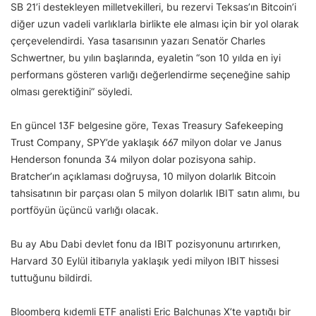
SB 21’i destekleyen milletvekilleri, bu rezervi Teksas’ın Bitcoin’i
diğer uzun vadeli varlıklarla birlikte ele alması için bir yol olarak
çerçevelendirdi. Yasa tasarısının yazarı Senatör Charles
Schwertner, bu yılın başlarında, eyaletin “son 10 yılda en iyi
performans gösteren varlığı değerlendirme seçeneğine sahip
olması gerektiğini” söyledi.
En güncel 13F belgesine göre, Texas Treasury Safekeeping
Trust Company, SPY’de yaklaşık 667 milyon dolar ve Janus
Henderson fonunda 34 milyon dolar pozisyona sahip.
Bratcher’ın açıklaması doğruysa, 10 milyon dolarlık Bitcoin
tahsisatının bir parçası olan 5 milyon dolarlık IBIT satın alımı, bu
portföyün üçüncü varlığı olacak.
Bu ay Abu Dabi devlet fonu da IBIT pozisyonunu artırırken,
Harvard 30 Eylül itibarıyla yaklaşık yedi milyon IBIT hissesi
tuttuğunu bildirdi.
Bloomberg kıdemli ETF analisti Eric Balchunas X’te yaptığı bir