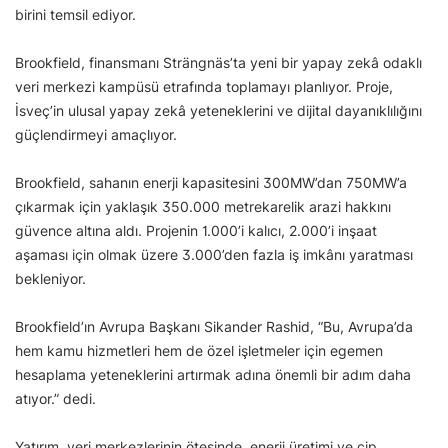
birini temsil ediyor.
Brookfield, finansmanı Strängnäs’ta yeni bir yapay zekâ odaklı
veri merkezi kampüsü etrafında toplamayı planlıyor. Proje,
İsveç’in ulusal yapay zekâ yeteneklerini ve dijital dayanıklılığını
güçlendirmeyi amaçlıyor.
Brookfield, sahanın enerji kapasitesini 300MW’dan 750MW’a
çıkarmak için yaklaşık 350.000 metrekarelik arazi hakkını
güvence altına aldı. Projenin 1.000’i kalıcı, 2.000’i inşaat
aşaması için olmak üzere 3.000’den fazla iş imkânı yaratması
bekleniyor.
Brookfield’ın Avrupa Başkanı Sikander Rashid, “Bu, Avrupa’da
hem kamu hizmetleri hem de özel işletmeler için egemen
hesaplama yeteneklerini artırmak adına önemli bir adım daha
atıyor.” dedi.
Yatırım, veri merkezlerinin ötesinde, enerji üretimi ve çip