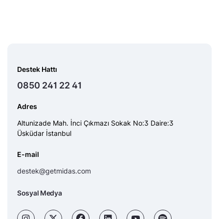
Destek Hattı
0850 241 22 41
Adres
Altunizade Mah. İnci Çıkmazı Sokak No:3 Daire:3
Üsküdar İstanbul
E-mail
destek@getmidas.com
Sosyal Medya