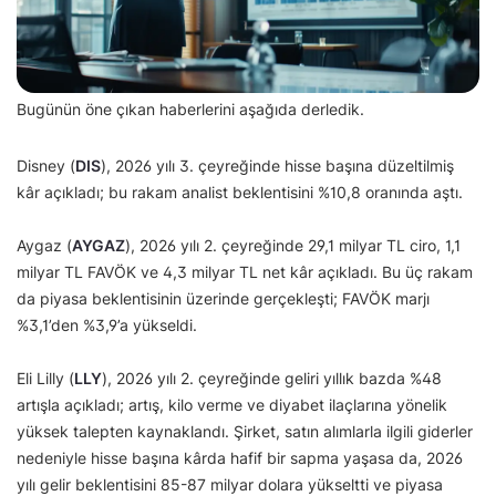
Bugünün öne çıkan haberlerini aşağıda derledik.
Disney (
DIS
), 2026 yılı 3. çeyreğinde hisse başına düzeltilmiş
kâr açıkladı; bu rakam analist beklentisini %10,8 oranında aştı.
Aygaz (
AYGAZ
), 2026 yılı 2. çeyreğinde 29,1 milyar TL ciro, 1,1
milyar TL FAVÖK ve 4,3 milyar TL net kâr açıkladı. Bu üç rakam
da piyasa beklentisinin üzerinde gerçekleşti; FAVÖK marjı
%3,1’den %3,9’a yükseldi.
Eli Lilly (
LLY
), 2026 yılı 2. çeyreğinde geliri yıllık bazda %48
artışla açıkladı; artış, kilo verme ve diyabet ilaçlarına yönelik
yüksek talepten kaynaklandı. Şirket, satın alımlarla ilgili giderler
nedeniyle hisse başına kârda hafif bir sapma yaşasa da, 2026
yılı gelir beklentisini 85-87 milyar dolara yükseltti ve piyasa