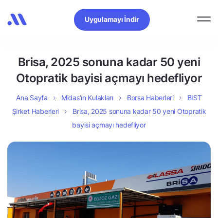
Uygulamayı İndir
Brisa, 2025 sonuna kadar 50 yeni
Otopratik bayisi açmayı hedefliyor
Ana Sayfa
Midas’ın Kulakları
Borsa Haberleri
BIST
Şirket Haberleri
Brisa, 2025 sonuna kadar 50 yeni Otopratik
bayisi açmayı hedefliyor