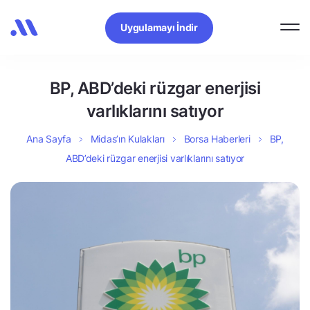
Uygulamayı İndir
BP, ABD’deki rüzgar enerjisi
varlıklarını satıyor
Ana Sayfa
Midas’ın Kulakları
Borsa Haberleri
BP,
ABD’deki rüzgar enerjisi varlıklarını satıyor