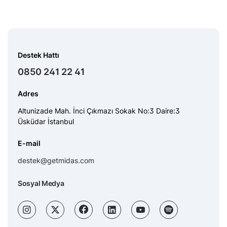
Destek Hattı
0850 241 22 41
Adres
Altunizade Mah. İnci Çıkmazı Sokak No:3 Daire:3
Üsküdar İstanbul
E-mail
destek@getmidas.com
Sosyal Medya