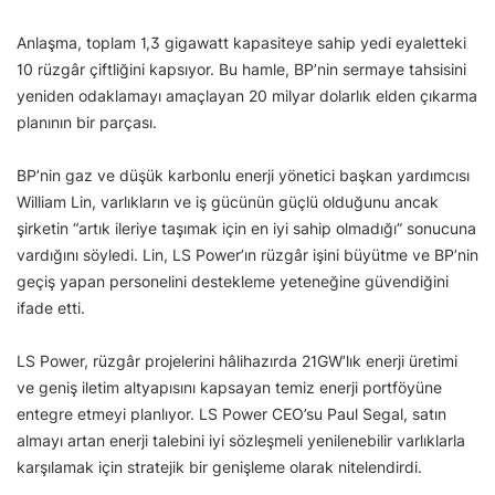
Anlaşma, toplam 1,3 gigawatt kapasiteye sahip yedi eyaletteki
10 rüzgâr çiftliğini kapsıyor. Bu hamle, BP’nin sermaye tahsisini
yeniden odaklamayı amaçlayan 20 milyar dolarlık elden çıkarma
planının bir parçası.
BP’nin gaz ve düşük karbonlu enerji yönetici başkan yardımcısı
William Lin, varlıkların ve iş gücünün güçlü olduğunu ancak
şirketin “artık ileriye taşımak için en iyi sahip olmadığı” sonucuna
vardığını söyledi. Lin, LS Power’ın rüzgâr işini büyütme ve BP’nin
geçiş yapan personelini destekleme yeteneğine güvendiğini
ifade etti.
LS Power, rüzgâr projelerini hâlihazırda 21GW’lık enerji üretimi
ve geniş iletim altyapısını kapsayan temiz enerji portföyüne
entegre etmeyi planlıyor. LS Power CEO’su Paul Segal, satın
almayı artan enerji talebini iyi sözleşmeli yenilenebilir varlıklarla
karşılamak için stratejik bir genişleme olarak nitelendirdi.