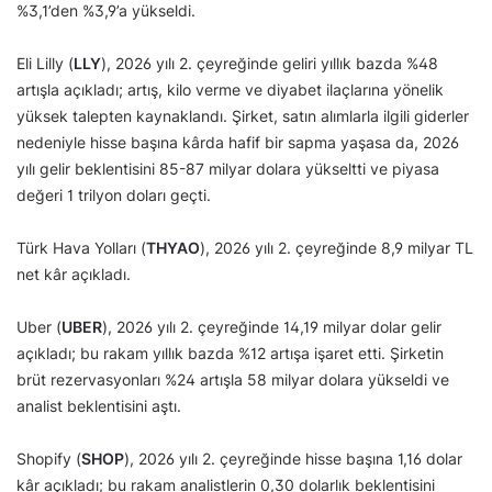
%3,1’den %3,9’a yükseldi.
Eli Lilly (
LLY
), 2026 yılı 2. çeyreğinde geliri yıllık bazda %48
artışla açıkladı; artış, kilo verme ve diyabet ilaçlarına yönelik
yüksek talepten kaynaklandı. Şirket, satın alımlarla ilgili giderler
nedeniyle hisse başına kârda hafif bir sapma yaşasa da, 2026
yılı gelir beklentisini 85-87 milyar dolara yükseltti ve piyasa
değeri 1 trilyon doları geçti.
Türk Hava Yolları (
THYAO
), 2026 yılı 2. çeyreğinde 8,9 milyar TL
net kâr açıkladı.
Uber (
UBER
), 2026 yılı 2. çeyreğinde 14,19 milyar dolar gelir
açıkladı; bu rakam yıllık bazda %12 artışa işaret etti. Şirketin
brüt rezervasyonları %24 artışla 58 milyar dolara yükseldi ve
analist beklentisini aştı.
Shopify (
SHOP
), 2026 yılı 2. çeyreğinde hisse başına 1,16 dolar
kâr açıkladı; bu rakam analistlerin 0,30 dolarlık beklentisini