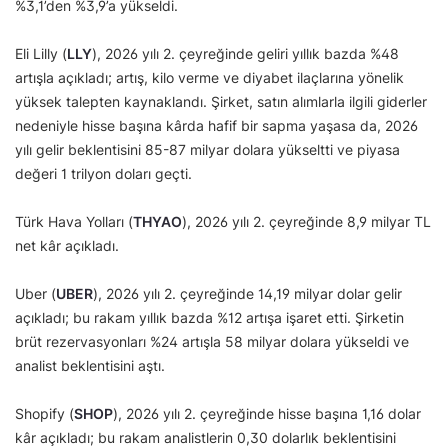
%3,1’den %3,9’a yükseldi.
Eli Lilly (
LLY
), 2026 yılı 2. çeyreğinde geliri yıllık bazda %48
artışla açıkladı; artış, kilo verme ve diyabet ilaçlarına yönelik
yüksek talepten kaynaklandı. Şirket, satın alımlarla ilgili giderler
nedeniyle hisse başına kârda hafif bir sapma yaşasa da, 2026
yılı gelir beklentisini 85-87 milyar dolara yükseltti ve piyasa
değeri 1 trilyon doları geçti.
Türk Hava Yolları (
THYAO
), 2026 yılı 2. çeyreğinde 8,9 milyar TL
net kâr açıkladı.
Uber (
UBER
), 2026 yılı 2. çeyreğinde 14,19 milyar dolar gelir
açıkladı; bu rakam yıllık bazda %12 artışa işaret etti. Şirketin
brüt rezervasyonları %24 artışla 58 milyar dolara yükseldi ve
analist beklentisini aştı.
Shopify (
SHOP
), 2026 yılı 2. çeyreğinde hisse başına 1,16 dolar
kâr açıkladı; bu rakam analistlerin 0,30 dolarlık beklentisini