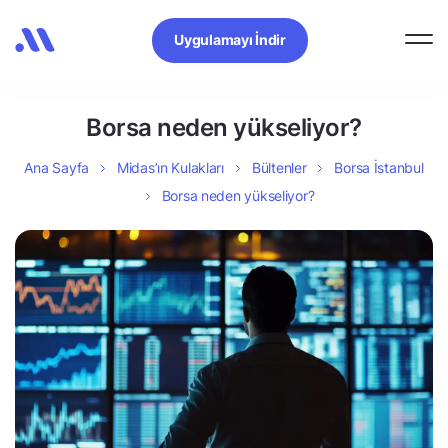
Uygulamayı İndir
Borsa neden yükseliyor?
Ana Sayfa
Midas’ın Kulakları
Bültenler
Borsa İstanbul
Borsa neden yükseliyor?