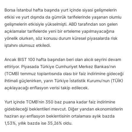
Borsa İstanbul hafta başında yurt içinde siyasi gelişmelerin
etkisi ve yurt dışında da gümrük tarifelerinde yaşanan olumlu
gelişmelerin etkisiyle yükselmişti. ABD tarafından son gelen
açıklamalar tarifelerde yeni bir erteleme yapılmayacağına
yönelik olurken, söz konusu durum küresel piyasalarda risk
iştahını olumsuz etkiledi.
Ancak BIST 100 hafta başından beri olan alıcılı seyrini devam
ettiriyor. Piyasada Türkiye Cumhuriyet Merkez Bankası’nın
(TCMB) temmuz toplantısında olası bir faiz indirimine gideceği
ihtimali güçlenirken, yarın Türkiye İstatistik Kurumu’nun (TÜİK)
açıklayacağı enflasyon verisi takip edilecek.
Yurt içinde TCMB’nin 350 baz puana kadar faiz indirimine
gidebileceği beklentileri mevcut. Diğer yandan ekonomistlerin
haziran ayı enflasyon beklentisinin ortalaması aylık bazda
1,53%, yıllık bazda ise 35,26% oldu.