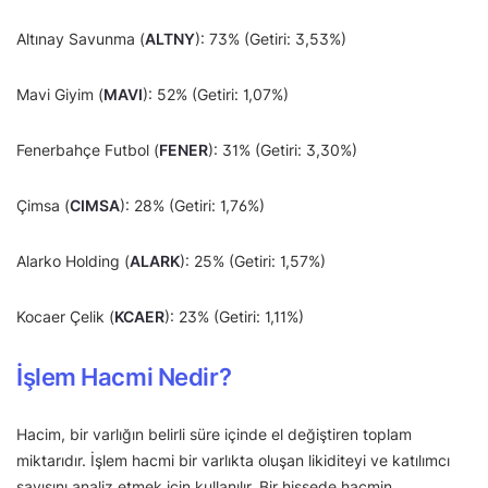
Altınay Savunma (
ALTNY
): 73% (Getiri: 3,53%)
Mavi Giyim (
MAVI
): 52% (Getiri: 1,07%)
Fenerbahçe Futbol (
FENER
): 31% (Getiri: 3,30%)
Çimsa (
CIMSA
): 28% (Getiri: 1,76%)
Alarko Holding (
ALARK
): 25% (Getiri: 1,57%)
Kocaer Çelik (
KCAER
): 23% (Getiri: 1,11%)
İşlem Hacmi Nedir?
Hacim, bir varlığın belirli süre içinde el değiştiren toplam
miktarıdır. İşlem hacmi bir varlıkta oluşan likiditeyi ve katılımcı
sayısını analiz etmek için kullanılır. Bir hissede hacmin