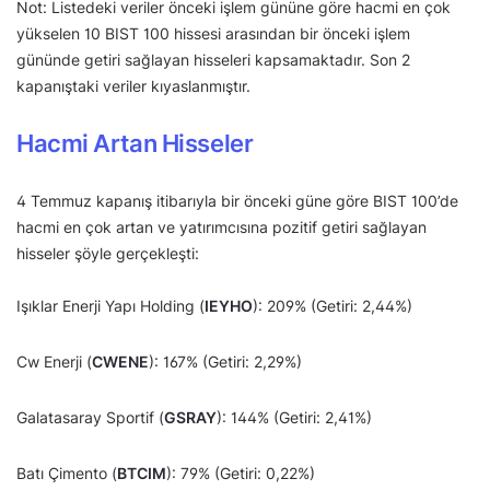
Not: Listedeki veriler önceki işlem gününe göre hacmi en çok
yükselen 10 BIST 100 hissesi arasından bir önceki işlem
gününde getiri sağlayan hisseleri kapsamaktadır. Son 2
kapanıştaki veriler kıyaslanmıştır.
Hacmi Artan Hisseler
4 Temmuz kapanış itibarıyla bir önceki güne göre BIST 100’de
hacmi en çok artan ve yatırımcısına pozitif getiri sağlayan
hisseler şöyle gerçekleşti:
Işıklar Enerji Yapı Holding (
IEYHO
): 209% (Getiri: 2,44%)
Cw Enerji (
CWENE
): 167% (Getiri: 2,29%)
Galatasaray Sportif (
GSRAY
): 144% (Getiri: 2,41%)
Batı Çimento (
BTCIM
): 79% (Getiri: 0,22%)