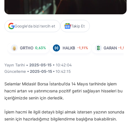
Google'da bizi tercih et
Takip Et
GRTHO
0,63%
HALKB
-1,11%
GARAN
-1,59%
Yayın Tarihi •
2025-05-15
• 10:42:04
Güncelleme
• 2025-05-15 •
10:42:15
Selamlar Midaslı! Borsa İstanbul’da 14 Mayıs tarihinde işlem
hacmi artan ve yatırımcısına pozitif getiri sağlayan hisseleri bu
içeriğimizde senin için derledik.
İşlem hacmi ile ilgili detaylı bilgi almak istersen yazının sonunda
senin için hazırladığımız bilgilendirme başlığına bakabilirsin.