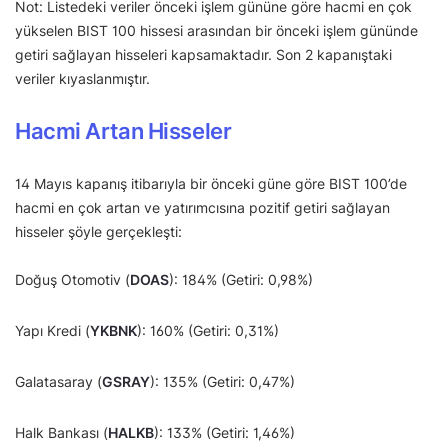
Not: Listedeki veriler önceki işlem gününe göre hacmi en çok
yükselen BIST 100 hissesi arasından bir önceki işlem gününde
getiri sağlayan hisseleri kapsamaktadır. Son 2 kapanıştaki
veriler kıyaslanmıştır.
Hacmi Artan Hisseler
14 Mayıs kapanış itibarıyla bir önceki güne göre BIST 100’de
hacmi en çok artan ve yatırımcısına pozitif getiri sağlayan
hisseler şöyle gerçekleşti:
Doğuş Otomotiv (
DOAS
): 184% (Getiri: 0,98%)
Yapı Kredi (
YKBNK
): 160% (Getiri: 0,31%)
Galatasaray (
GSRAY
): 135% (Getiri: 0,47%)
Halk Bankası (
HALKB
): 133% (Getiri: 1,46%)