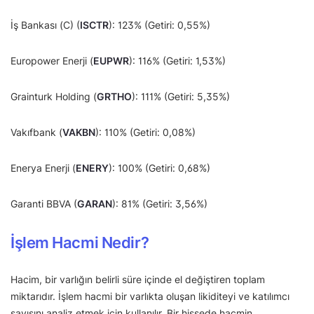
İş Bankası (C) (
ISCTR
): 123% (Getiri: 0,55%)
Europower Enerji (
EUPWR
): 116% (Getiri: 1,53%)
Grainturk Holding (
GRTHO
): 111% (Getiri: 5,35%)
Vakıfbank (
VAKBN
): 110% (Getiri: 0,08%)
Enerya Enerji (
ENERY
): 100% (Getiri: 0,68%)
Garanti BBVA (
GARAN
): 81% (Getiri: 3,56%)
İşlem Hacmi Nedir?
Hacim, bir varlığın belirli süre içinde el değiştiren toplam
miktarıdır. İşlem hacmi bir varlıkta oluşan likiditeyi ve katılımcı
sayısını analiz etmek için kullanılır. Bir hissede hacmin