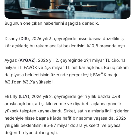
Bugünün öne çıkan haberlerini aşağıda derledik.
Disney (
DIS
), 2026 yılı 3. çeyreğinde hisse başına düzeltilmiş
kâr açıkladı; bu rakam analist beklentisini %10,8 oranında aştı.
Aygaz (
AYGAZ
), 2026 yılı 2. çeyreğinde 29,1 milyar TL ciro, 1,1
milyar TL FAVÖK ve 4,3 milyar TL net kâr açıkladı. Bu üç rakam
da piyasa beklentisinin üzerinde gerçekleşti; FAVÖK marjı
%3,1’den %3,9’a yükseldi.
Eli Lilly (
LLY
), 2026 yılı 2. çeyreğinde geliri yıllık bazda %48
artışla açıkladı; artış, kilo verme ve diyabet ilaçlarına yönelik
yüksek talepten kaynaklandı. Şirket, satın alımlarla ilgili giderler
nedeniyle hisse başına kârda hafif bir sapma yaşasa da, 2026
yılı gelir beklentisini 85-87 milyar dolara yükseltti ve piyasa
değeri 1 trilyon doları geçti.