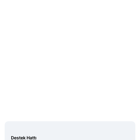
Midas Sorumluluk Beyanı
Destek Hattı