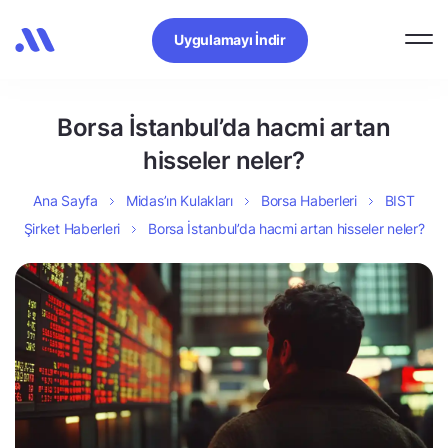
Uygulamayı İndir
Borsa İstanbul’da hacmi artan
hisseler neler?
Ana Sayfa
Midas’ın Kulakları
Borsa Haberleri
BIST
Şirket Haberleri
Borsa İstanbul’da hacmi artan hisseler neler?