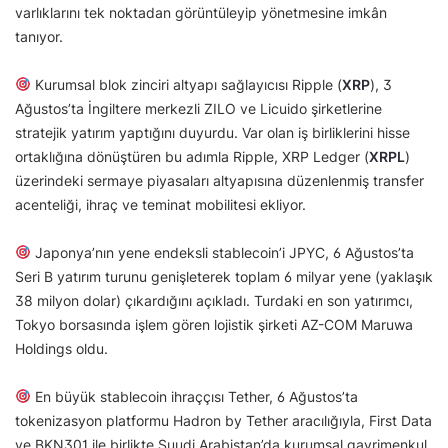
varlıklarını tek noktadan görüntüleyip yönetmesine imkân
tanıyor.
Kurumsal blok zinciri altyapı sağlayıcısı Ripple (
XRP
), 3
Ağustos’ta İngiltere merkezli ZILO ve Licuido şirketlerine
stratejik yatırım yaptığını duyurdu. Var olan iş birliklerini hisse
ortaklığına dönüştüren bu adımla Ripple, XRP Ledger (
XRPL
)
üzerindeki sermaye piyasaları altyapısına düzenlenmiş transfer
acenteliği, ihraç ve teminat mobilitesi ekliyor.
Japonya’nın yene endeksli stablecoin’i JPYC, 6 Ağustos’ta
Seri B yatırım turunu genişleterek toplam 6 milyar yene (yaklaşık
38 milyon dolar) çıkardığını açıkladı. Turdaki en son yatırımcı,
Tokyo borsasında işlem gören lojistik şirketi AZ-COM Maruwa
Holdings oldu.
En büyük stablecoin ihraççısı Tether, 6 Ağustos’ta
tokenizasyon platformu Hadron by Tether aracılığıyla, First Data
ve BKN301 ile birlikte Suudi Arabistan’da kurumsal gayrimenkul