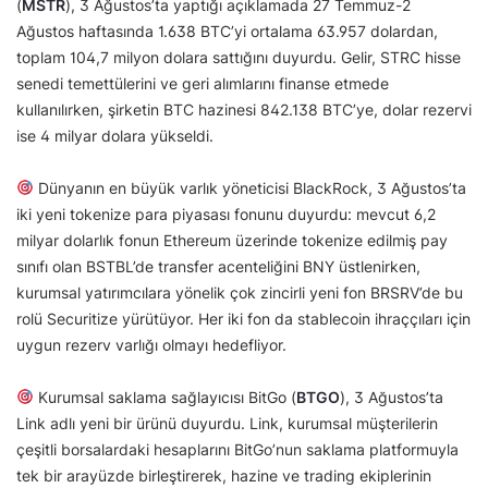
(
MSTR
), 3 Ağustos’ta yaptığı açıklamada 27 Temmuz-2
Ağustos haftasında 1.638 BTC’yi ortalama 63.957 dolardan,
toplam 104,7 milyon dolara sattığını duyurdu. Gelir, STRC hisse
senedi temettülerini ve geri alımlarını finanse etmede
kullanılırken, şirketin BTC hazinesi 842.138 BTC’ye, dolar rezervi
ise 4 milyar dolara yükseldi.
Dünyanın en büyük varlık yöneticisi BlackRock, 3 Ağustos’ta
iki yeni tokenize para piyasası fonunu duyurdu: mevcut 6,2
milyar dolarlık fonun Ethereum üzerinde tokenize edilmiş pay
sınıfı olan BSTBL’de transfer acenteliğini BNY üstlenirken,
kurumsal yatırımcılara yönelik çok zincirli yeni fon BRSRV’de bu
rolü Securitize yürütüyor. Her iki fon da stablecoin ihraççıları için
uygun rezerv varlığı olmayı hedefliyor.
Kurumsal saklama sağlayıcısı BitGo (
BTGO
), 3 Ağustos’ta
Link adlı yeni bir ürünü duyurdu. Link, kurumsal müşterilerin
çeşitli borsalardaki hesaplarını BitGo’nun saklama platformuyla
tek bir arayüzde birleştirerek, hazine ve trading ekiplerinin