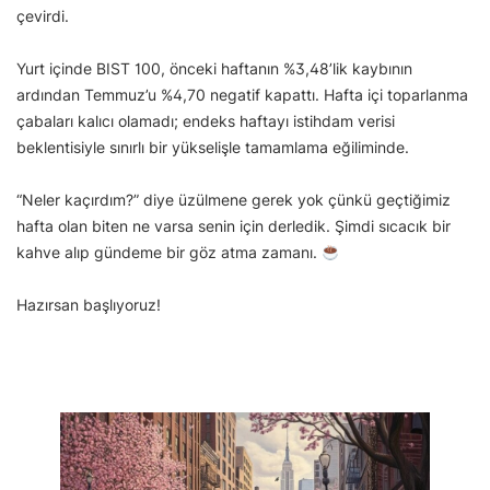
çevirdi.
Yurt içinde BIST 100, önceki haftanın %3,48’lik kaybının
ardından Temmuz’u %4,70 negatif kapattı. Hafta içi toparlanma
çabaları kalıcı olamadı; endeks haftayı istihdam verisi
beklentisiyle sınırlı bir yükselişle tamamlama eğiliminde.
“Neler kaçırdım?” diye üzülmene gerek yok çünkü geçtiğimiz
hafta olan biten ne varsa senin için derledik. Şimdi sıcacık bir
kahve alıp gündeme bir göz atma zamanı.
Hazırsan başlıyoruz!