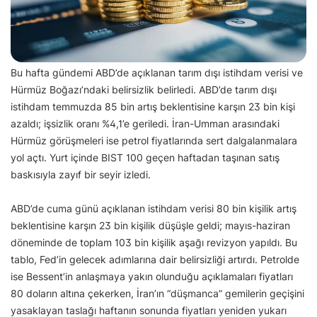
Bu hafta gündemi ABD’de açıklanan tarım dışı istihdam verisi ve
Hürmüz Boğazı’ndaki belirsizlik belirledi. ABD’de tarım dışı
istihdam temmuzda 85 bin artış beklentisine karşın 23 bin kişi
azaldı; işsizlik oranı %4,1’e geriledi. İran-Umman arasındaki
Hürmüz görüşmeleri ise petrol fiyatlarında sert dalgalanmalara
yol açtı. Yurt içinde BIST 100 geçen haftadan taşınan satış
baskısıyla zayıf bir seyir izledi.
ABD’de cuma günü açıklanan istihdam verisi 80 bin kişilik artış
beklentisine karşın 23 bin kişilik düşüşle geldi; mayıs-haziran
döneminde de toplam 103 bin kişilik aşağı revizyon yapıldı. Bu
tablo, Fed’in gelecek adımlarına dair belirsizliği artırdı. Petrolde
ise Bessent’in anlaşmaya yakın olunduğu açıklamaları fiyatları
80 doların altına çekerken, İran’ın “düşmanca” gemilerin geçişini
yasaklayan taslağı haftanın sonunda fiyatları yeniden yukarı