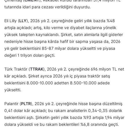
tutarında idari para cezası verildiğini duyurdu.
Eli Lilly (
LLY
), 2026 yılı 2. çeyreğinde geliri yıllık bazda %48
artışla açıkladı; artış, kilo verme ve diyabet ilaçlarına yönelik
yüksek talepten kaynaklandı. Şirket, satın alımlarla ilgili giderler
nedeniyle hisse başına kârda hafif bir sapma yaşasa da, 2026
yılı gelir beklentisini 85-87 milyar dolara yükseltti ve piyasa
değeri 1 trilyon doları geçti.
Türk Traktör (
TTRAK
), 2026 yılı 2. çeyreğinde 696 milyon TL net
kâr açıkladı. Şirket ayrıca 2026 yılı iç piyasa traktör satış
beklentisini 8.000-10.000 adetten 8.500-10.000 adede
yükseltti.
Palantir (
PLTR
), 2026 yılı 2. çeyreğinde hisse başına düzeltilmiş
0,41 dolar kâr açıkladı; bu rakam analistlerin 0,34-0,35 dolarlık
beklentisini aştı. Şirketin geliri yıllık bazda %93 artışla 1,94 milyar
dolara yükseldi ve bu rakam beklentileri %6,8 oranında geçti.