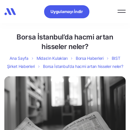
Uygulamayı İndir
Borsa İstanbul’da hacmi artan
hisseler neler?
Ana Sayfa
Midas’ın Kulakları
Borsa Haberleri
BIST
Şirket Haberleri
Borsa İstanbul’da hacmi artan hisseler neler?