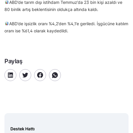
ABD’de tarım dışı istihdam Temmuz’da 23 bin kişi azaldı ve
80 binlik artış beklentisinin oldukça altında kaldı.
ABD’de işsizlik oranı %4,2’den %4,1’e geriledi. İşgücüne katılım
oranı ise %61,4 olarak kaydedildi.
Paylaş
Destek Hattı