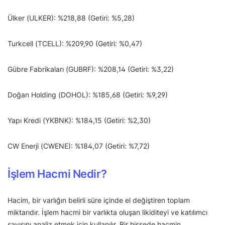
Ülker (ULKER): %218,88 (Getiri: %5,28)
Turkcell (TCELL): %209,90 (Getiri: %0,47)
Gübre Fabrikaları (GUBRF): %208,14 (Getiri: %3,22)
Doğan Holding (DOHOL): %185,68 (Getiri: %9,29)
Yapı Kredi (YKBNK): %184,15 (Getiri: %2,30)
CW Enerji (CWENE): %184,07 (Getiri: %7,72)
İşlem Hacmi Nedir?
Hacim, bir varlığın belirli süre içinde el değiştiren toplam
miktarıdır. İşlem hacmi bir varlıkta oluşan likiditeyi ve katılımcı
sayısını analiz etmek için kullanılır. Bir hissede hacmin