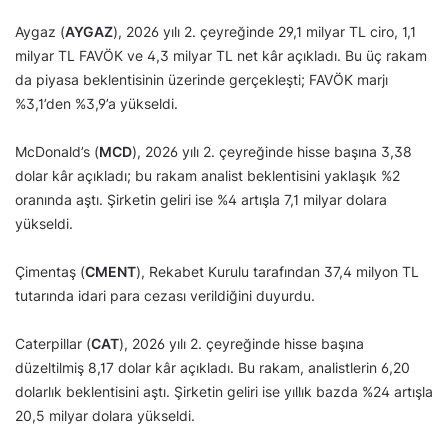
Aygaz (
AYGAZ
), 2026 yılı 2. çeyreğinde 29,1 milyar TL ciro, 1,1
milyar TL FAVÖK ve 4,3 milyar TL net kâr açıkladı. Bu üç rakam
da piyasa beklentisinin üzerinde gerçekleşti; FAVÖK marjı
%3,1’den %3,9’a yükseldi.
McDonald’s (
MCD
), 2026 yılı 2. çeyreğinde hisse başına 3,38
dolar kâr açıkladı; bu rakam analist beklentisini yaklaşık %2
oranında aştı. Şirketin geliri ise %4 artışla 7,1 milyar dolara
yükseldi.
Çimentaş (
CMENT
), Rekabet Kurulu tarafından 37,4 milyon TL
tutarında idari para cezası verildiğini duyurdu.
Caterpillar (
CAT
), 2026 yılı 2. çeyreğinde hisse başına
düzeltilmiş 8,17 dolar kâr açıkladı. Bu rakam, analistlerin 6,20
dolarlık beklentisini aştı. Şirketin geliri ise yıllık bazda %24 artışla
20,5 milyar dolara yükseldi.