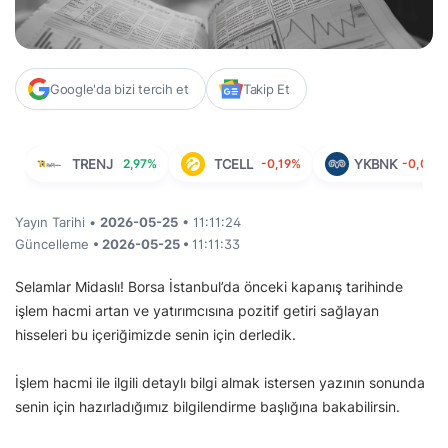
Google'da bizi tercih et
Takip Et
TRENJ
2,97%
TCELL
-0,19%
YKBNK
-0,06%
Yayın Tarihi •
2026-05-25
• 11:11:24
Güncelleme
• 2026-05-25 •
11:11:33
Selamlar Midaslı! Borsa İstanbul’da önceki kapanış tarihinde
işlem hacmi artan ve yatırımcısına pozitif getiri sağlayan
hisseleri bu içeriğimizde senin için derledik.
İşlem hacmi ile ilgili detaylı bilgi almak istersen yazının sonunda
senin için hazırladığımız bilgilendirme başlığına bakabilirsin.