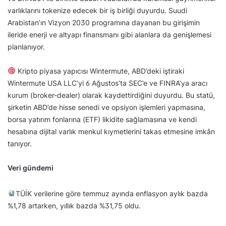
varlıklarını tokenize edecek bir iş birliği duyurdu. Suudi
Arabistan’ın Vizyon 2030 programına dayanan bu girişimin
ileride enerji ve altyapı finansmanı gibi alanlara da genişlemesi
planlanıyor.
Kripto piyasa yapıcısı Wintermute, ABD’deki iştiraki
Wintermute USA LLC’yi 6 Ağustos’ta SEC’e ve FINRA’ya aracı
kurum (broker-dealer) olarak kaydettirdiğini duyurdu. Bu statü,
şirketin ABD’de hisse senedi ve opsiyon işlemleri yapmasına,
borsa yatırım fonlarına (ETF) likidite sağlamasına ve kendi
hesabına dijital varlık menkul kıymetlerini takas etmesine imkân
tanıyor.
Veri gündemi
TÜİK verilerine göre temmuz ayında enflasyon aylık bazda
%1,78 artarken, yıllık bazda %31,75 oldu.