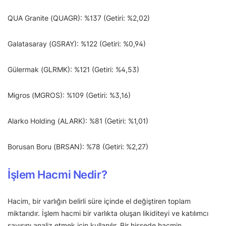
QUA Granite (QUAGR): %137 (Getiri: %2,02)
Galatasaray (GSRAY): %122 (Getiri: %0,94)
Gülermak (GLRMK): %121 (Getiri: %4,53)
Migros (MGROS): %109 (Getiri: %3,16)
Alarko Holding (ALARK): %81 (Getiri: %1,01)
Borusan Boru (BRSAN): %78 (Getiri: %2,27)
İşlem Hacmi Nedir?
Hacim, bir varlığın belirli süre içinde el değiştiren toplam
miktarıdır. İşlem hacmi bir varlıkta oluşan likiditeyi ve katılımcı
sayısını analiz etmek için kullanılır. Bir hissede hacmin