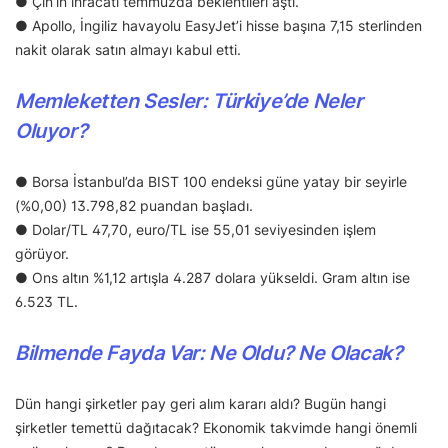
● Çin’in ihracatı temmuzda beklentileri aştı.
● Apollo, İngiliz havayolu EasyJet’i hisse başına 7,15 sterlinden
nakit olarak satın almayı kabul etti.
Memleketten Sesler: Türkiye’de Neler
Oluyor?
● Borsa İstanbul’da BIST 100 endeksi güne yatay bir seyirle
(%0,00) 13.798,82 puandan başladı.
● Dolar/TL 47,70, euro/TL ise 55,01 seviyesinden işlem
görüyor.
● Ons altın %1,12 artışla 4.287 dolara yükseldi. Gram altın ise
6.523 TL.
Bilmende Fayda Var: Ne Oldu? Ne Olacak?
Dün hangi şirketler pay geri alım kararı aldı? Bugün hangi
şirketler temettü dağıtacak? Ekonomik takvimde hangi önemli