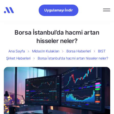
Uygulamayı İndir
Borsa İstanbul’da hacmi artan
hisseler neler?
Ana Sayfa
Midas’ın Kulakları
Borsa Haberleri
BIST
Şirket Haberleri
Borsa İstanbul’da hacmi artan hisseler neler?