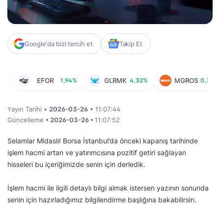
Google'da bizi tercih et
Takip Et
EFOR
1,94%
GLRMK
4,32%
MGROS
0,32%
Yayın Tarihi •
2026-03-26
• 11:07:44
Güncelleme
• 2026-03-26 •
11:07:52
Selamlar Midaslı! Borsa İstanbul’da önceki kapanış tarihinde
işlem hacmi artan ve yatırımcısına pozitif getiri sağlayan
hisseleri bu içeriğimizde senin için derledik.
İşlem hacmi ile ilgili detaylı bilgi almak istersen yazının sonunda
senin için hazırladığımız bilgilendirme başlığına bakabilirsin.