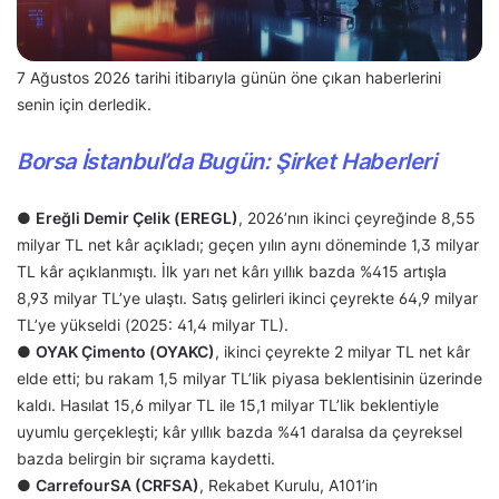
7 Ağustos 2026 tarihi itibarıyla günün öne çıkan haberlerini
senin için derledik.
Borsa İstanbul’da Bugün: Şirket Haberleri
●
Ereğli Demir Çelik (EREGL)
, 2026’nın ikinci çeyreğinde 8,55
milyar TL net kâr açıkladı; geçen yılın aynı döneminde 1,3 milyar
TL kâr açıklanmıştı. İlk yarı net kârı yıllık bazda %415 artışla
8,93 milyar TL’ye ulaştı. Satış gelirleri ikinci çeyrekte 64,9 milyar
TL’ye yükseldi (2025: 41,4 milyar TL).
●
OYAK Çimento (OYAKC)
, ikinci çeyrekte 2 milyar TL net kâr
elde etti; bu rakam 1,5 milyar TL’lik piyasa beklentisinin üzerinde
kaldı. Hasılat 15,6 milyar TL ile 15,1 milyar TL’lik beklentiyle
uyumlu gerçekleşti; kâr yıllık bazda %41 daralsa da çeyreksel
bazda belirgin bir sıçrama kaydetti.
●
CarrefourSA (CRFSA)
, Rekabet Kurulu, A101’in