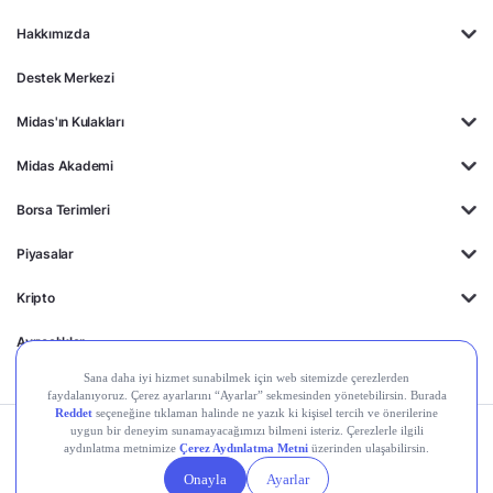
Hakkımızda
Destek Merkezi
Midas'ın Kulakları
Midas Akademi
Borsa Terimleri
Piyasalar
Kripto
Ayrıcalıklar
Kişisel Verilerin
Gizlilik
Yasal
Çerez
Korunması
Politikası
Duyurular
Ayarları