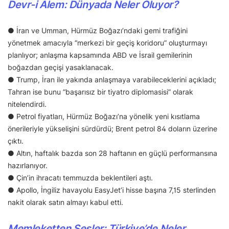
Devr-i Alem: Dünyada Neler Oluyor?
● İran ve Umman, Hürmüz Boğazı’ndaki gemi trafiğini
yönetmek amacıyla “merkezi bir geçiş koridoru” oluşturmayı
planlıyor; anlaşma kapsamında ABD ve İsrail gemilerinin
boğazdan geçişi yasaklanacak.
● Trump, İran ile yakında anlaşmaya varabileceklerini açıkladı;
Tahran ise bunu “başarısız bir tiyatro diplomasisi” olarak
nitelendirdi.
● Petrol fiyatları, Hürmüz Boğazı’na yönelik yeni kısıtlama
önerileriyle yükselişini sürdürdü; Brent petrol 84 doların üzerine
çıktı.
● Altın, haftalık bazda son 28 haftanın en güçlü performansına
hazırlanıyor.
● Çin’in ihracatı temmuzda beklentileri aştı.
● Apollo, İngiliz havayolu EasyJet’i hisse başına 7,15 sterlinden
nakit olarak satın almayı kabul etti.
Memleketten Sesler: Türkiye’de Neler