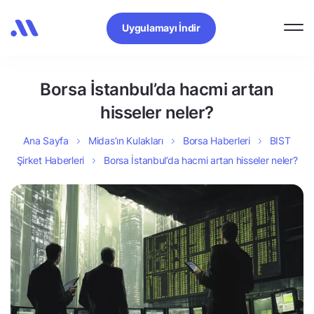
Uygulamayı İndir
Borsa İstanbul’da hacmi artan
hisseler neler?
Ana Sayfa
Midas’ın Kulakları
Borsa Haberleri
BIST
Şirket Haberleri
Borsa İstanbul’da hacmi artan hisseler neler?