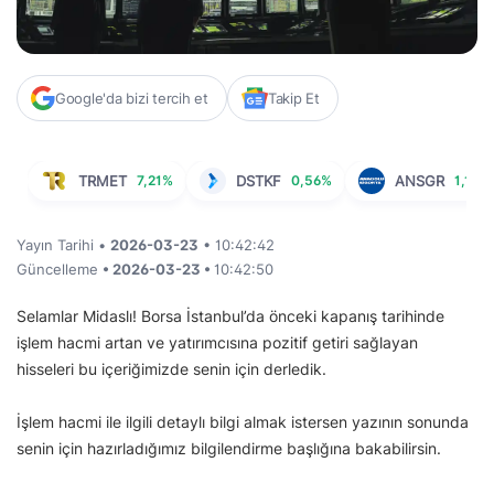
Google'da bizi tercih et
Takip Et
TRMET
7,21%
DSTKF
0,56%
ANSGR
1,14%
Yayın Tarihi •
2026-03-23
• 10:42:42
Güncelleme
• 2026-03-23 •
10:42:50
Selamlar Midaslı! Borsa İstanbul’da önceki kapanış tarihinde
işlem hacmi artan ve yatırımcısına pozitif getiri sağlayan
hisseleri bu içeriğimizde senin için derledik.
İşlem hacmi ile ilgili detaylı bilgi almak istersen yazının sonunda
senin için hazırladığımız bilgilendirme başlığına bakabilirsin.