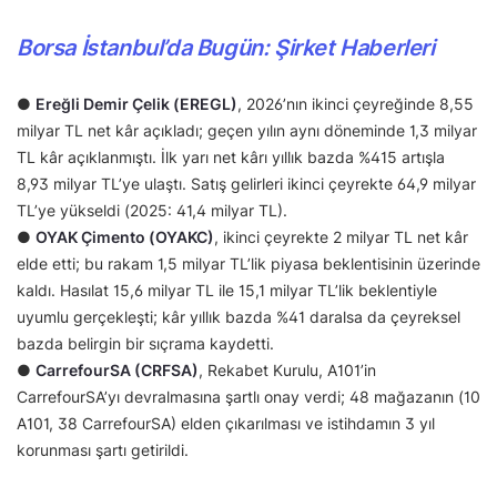
Borsa İstanbul’da Bugün: Şirket Haberleri
●
Ereğli Demir Çelik (EREGL)
, 2026’nın ikinci çeyreğinde 8,55
milyar TL net kâr açıkladı; geçen yılın aynı döneminde 1,3 milyar
TL kâr açıklanmıştı. İlk yarı net kârı yıllık bazda %415 artışla
8,93 milyar TL’ye ulaştı. Satış gelirleri ikinci çeyrekte 64,9 milyar
TL’ye yükseldi (2025: 41,4 milyar TL).
●
OYAK Çimento (OYAKC)
, ikinci çeyrekte 2 milyar TL net kâr
elde etti; bu rakam 1,5 milyar TL’lik piyasa beklentisinin üzerinde
kaldı. Hasılat 15,6 milyar TL ile 15,1 milyar TL’lik beklentiyle
uyumlu gerçekleşti; kâr yıllık bazda %41 daralsa da çeyreksel
bazda belirgin bir sıçrama kaydetti.
●
CarrefourSA (CRFSA)
, Rekabet Kurulu, A101’in
CarrefourSA’yı devralmasına şartlı onay verdi; 48 mağazanın (10
A101, 38 CarrefourSA) elden çıkarılması ve istihdamın 3 yıl
korunması şartı getirildi.