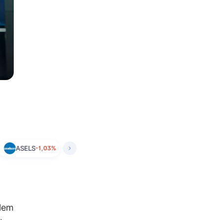
ASELS
-1,03%
şlem