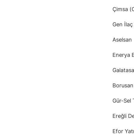
Çimsa (C
Gen İlaç
Aselsan 
Enerya E
Galatasa
Borusan 
Gür-Sel 
Ereğli D
Efor Yat