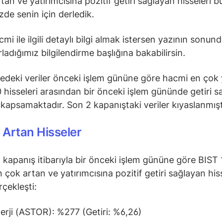
tan ve yatırımcısına pozitif getiri sağlayan hisseleri b
zde senin için derledik.
mi ile ilgili detaylı bilgi almak istersen yazının sonun
rladığımız bilgilendirme başlığına bakabilirsin.
tedeki veriler önceki işlem gününe göre hacmi en çok
 hisseleri arasından bir önceki işlem gününde getiri 
i kapsamaktadır. Son 2 kapanıştaki veriler kıyaslanmışt
Artan Hisseler
 kapanış itibarıyla bir önceki işlem gününe göre BIST 
 çok artan ve yatırımcısına pozitif getiri sağlayan his
rçekleşti:
erji (ASTOR): %277 (Getiri: %6,26)