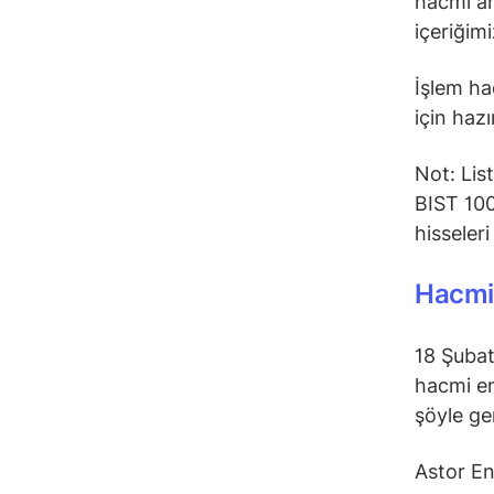
hacmi ar
içeriğimi
İşlem hac
için hazı
Not: Lis
BIST 100
hisseler
Hacmi 
18 Şubat
hacmi en
şöyle ge
Astor En