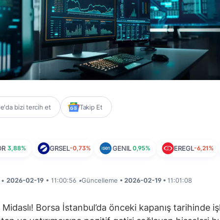
'da bizi tercih et
Takip Et
OR
3,88%
GRSEL
-0,73%
GENIL
0,95%
EREGL
-6,21%
i •
2026-02-19
• 11:00:56
•
Güncelleme
• 2026-02-19 •
11:01:08
 Midaslı! Borsa İstanbul’da önceki kapanış tarihinde i