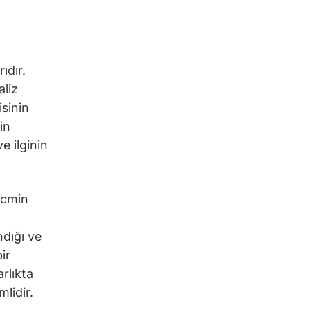
ıdır.
aliz
isinin
in
e ilginin
hacmin
ndığı ve
ir
arlıkta
lidir.