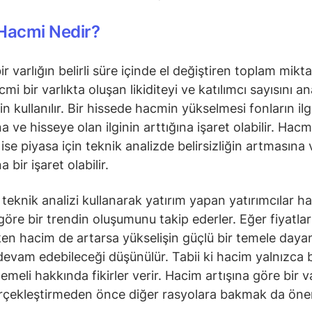
Hacmi Nedir?
r varlığın belirli süre içinde el değiştiren toplam miktar
mi bir varlıkta oluşan likiditeyi ve katılımcı sayısını an
n kullanılır. Bir hissede hacmin yükselmesi fonların ilg
 ve hisseye olan ilginin arttığına işaret olabilir. Hacm
se piyasa için teknik analizde belirsizliğin artmasına v
a bir işaret olabilir.
e teknik analizi kullanarak yatırım yapan yatırımcılar 
 göre bir trendin oluşumunu takip ederler. Eğer fiyatlar
ken hacim de artarsa yükselişin güçlü bir temele daya
devam edebileceği düşünülür. Tabii ki hacim yalnızca b
emeli hakkında fikirler verir. Hacim artışına göre bir v
rçekleştirmeden önce diğer rasyolara bakmak da önem