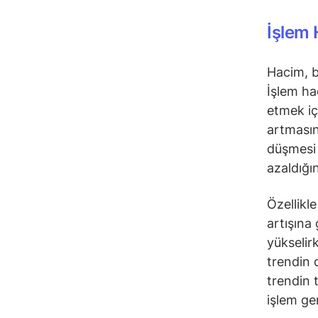
İşlem 
Hacim, bi
İşlem hac
etmek içi
artmasına
düşmesi i
azaldığın
Özellikl
artışına
yükselir
trendin 
trendin t
işlem ge