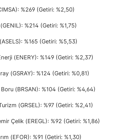
IMSA): %269 (Getiri: %2,50)
 (GENIL): %214 (Getiri: %1,75)
(ASELS): %165 (Getiri: %5,53)
nerji (ENERY): %149 (Getiri: %2,37)
ray (GSRAY): %124 (Getiri: %0,81)
Boru (BRSAN): %104 (Getiri: %4,64)
Turizm (GRSEL): %97 (Getiri: %2,41)
emir Çelik (EREGL): %92 (Getiri: %1,86)
ırım (EFOR): %91 (Getiri: %1,30)