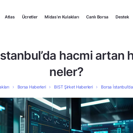
Atlas
Ücretler
Midas’ın Kulakları
Canlı Borsa
Destek
İstanbul’da hacmi artan h
neler?
akları
Borsa Haberleri
BIST Şirket Haberleri
Borsa İstanbul’da