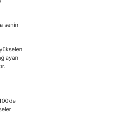
u
da senin
 yükselen
sağlayan
ır.
100’de
seler