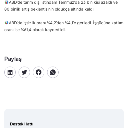
ABD’de tarım dışı istihdam Temmuz’da 23 bin kişi azaldı ve
80 binlik artış beklentisinin oldukça altında kaldı.
ABD’de işsizlik oranı %4,2’den %4,1’e geriledi. İşgücüne katılım
oranı ise %61,4 olarak kaydedildi.
Paylaş
Destek Hattı