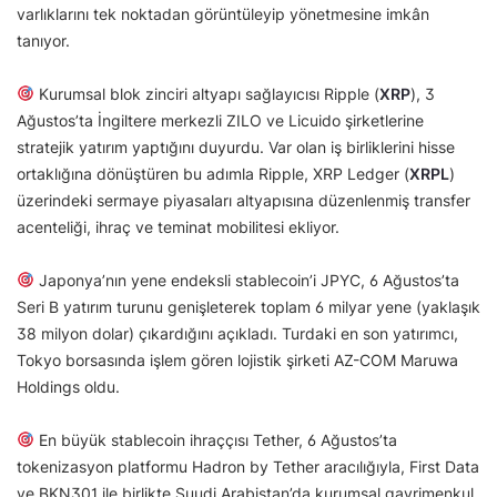
varlıklarını tek noktadan görüntüleyip yönetmesine imkân
tanıyor.
Kurumsal blok zinciri altyapı sağlayıcısı Ripple (
XRP
), 3
Ağustos’ta İngiltere merkezli ZILO ve Licuido şirketlerine
stratejik yatırım yaptığını duyurdu. Var olan iş birliklerini hisse
ortaklığına dönüştüren bu adımla Ripple, XRP Ledger (
XRPL
)
üzerindeki sermaye piyasaları altyapısına düzenlenmiş transfer
acenteliği, ihraç ve teminat mobilitesi ekliyor.
Japonya’nın yene endeksli stablecoin’i JPYC, 6 Ağustos’ta
Seri B yatırım turunu genişleterek toplam 6 milyar yene (yaklaşık
38 milyon dolar) çıkardığını açıkladı. Turdaki en son yatırımcı,
Tokyo borsasında işlem gören lojistik şirketi AZ-COM Maruwa
Holdings oldu.
En büyük stablecoin ihraççısı Tether, 6 Ağustos’ta
tokenizasyon platformu Hadron by Tether aracılığıyla, First Data
ve BKN301 ile birlikte Suudi Arabistan’da kurumsal gayrimenkul