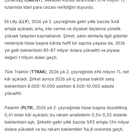
tutarında idari para cezası verildiğini duyurdu.
Eli Lilly (
LLY
), 2026 yılı 2. çeyreğinde geliri yıllık bazda %48
artışla açıkladı; artış, kilo verme ve diyabet ilaçlarına yönelik
yüksek talepten kaynaklandı. Şirket, satın alımlarla ilgili giderler
nedeniyle hisse başına kârda hafif bir sapma yaşasa da, 2026
yılı gelir beklentisini 85-87 milyar dolara yükseltti ve piyasa
değeri 1 trilyon doları geçti.
Türk Traktör (
TTRAK
), 2026 yılı 2. çeyreğinde 696 milyon TL net
kâr açıkladı. Şirket ayrıca 2026 yılı iç piyasa traktör satış
beklentisini 8.000-10.000 adetten 8.500-10.000 adede
yükseltti.
Palantir (
PLTR
), 2026 yılı 2. çeyreğinde hisse başına düzeltilmiş
0,41 dolar kâr açıkladı; bu rakam analistlerin 0,34-0,35 dolarlık
beklentisini aştı. Şirketin geliri yıllık bazda %93 artışla 1,94 milyar
dolara yükseldi ve bu rakam beklentileri %6,8 oranında geçti.