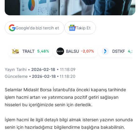
Google'da bizi tercih et
Takip Et
TRALT
5,48%
BALSU
-2,07%
DSTKF
4,29%
Yayın Tarihi •
2026-02-18
• 11:18:09
Güncelleme
• 2026-02-18 •
11:18:20
Selamlar Midaslı! Borsa İstanbul’da önceki kapanış tarihinde
işlem hacmi artan ve yatırımcısına pozitif getiri sağlayan
hisseleri bu içeriğimizde senin için derledik.
İşlem hacmi ile ilgili detaylı bilgi almak istersen yazının sonunda
senin için hazırladığımız bilgilendirme başlığına bakabilirsin.