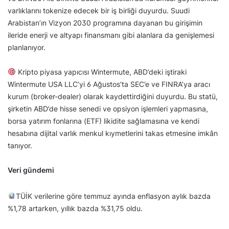
varlıklarını tokenize edecek bir iş birliği duyurdu. Suudi
Arabistan’ın Vizyon 2030 programına dayanan bu girişimin
ileride enerji ve altyapı finansmanı gibi alanlara da genişlemesi
planlanıyor.
Kripto piyasa yapıcısı Wintermute, ABD’deki iştiraki
Wintermute USA LLC’yi 6 Ağustos’ta SEC’e ve FINRA’ya aracı
kurum (broker-dealer) olarak kaydettirdiğini duyurdu. Bu statü,
şirketin ABD’de hisse senedi ve opsiyon işlemleri yapmasına,
borsa yatırım fonlarına (ETF) likidite sağlamasına ve kendi
hesabına dijital varlık menkul kıymetlerini takas etmesine imkân
tanıyor.
Veri gündemi
TÜİK verilerine göre temmuz ayında enflasyon aylık bazda
%1,78 artarken, yıllık bazda %31,75 oldu.