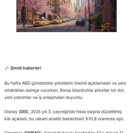
Şimdi haberler!
Bu hafta ABD gündemine şirketlerin önemli açıklamaları ve yeni
ortaklıkları damga vururken, Borsa İstanbul’da şirketler bir dizi
yeni yatırımlar ve iş anlaşmaları duyurdu.
Disney (
DIS
), 2026 yılı 3. çeyreğinde hisse başına düzeltilmiş
kâr açıkladı; bu rakam analist beklentisini %10,8 oranında aştı.
Çimentaş (
CMENT
), Rekabet Kurulu tarafından 37,4 milyon TL