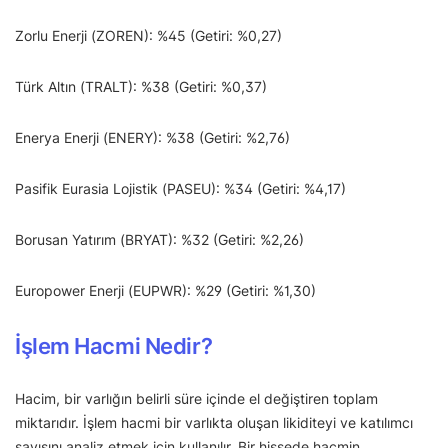
Zorlu Enerji (ZOREN): %45 (Getiri: %0,27)
Türk Altın (TRALT): %38 (Getiri: %0,37)
Enerya Enerji (ENERY): %38 (Getiri: %2,76)
Pasifik Eurasia Lojistik (PASEU): %34 (Getiri: %4,17)
Borusan Yatırım (BRYAT): %32 (Getiri: %2,26)
Europower Enerji (EUPWR): %29 (Getiri: %1,30)
İşlem Hacmi Nedir?
Hacim, bir varlığın belirli süre içinde el değiştiren toplam
miktarıdır. İşlem hacmi bir varlıkta oluşan likiditeyi ve katılımcı
sayısını analiz etmek için kullanılır. Bir hissede hacmin