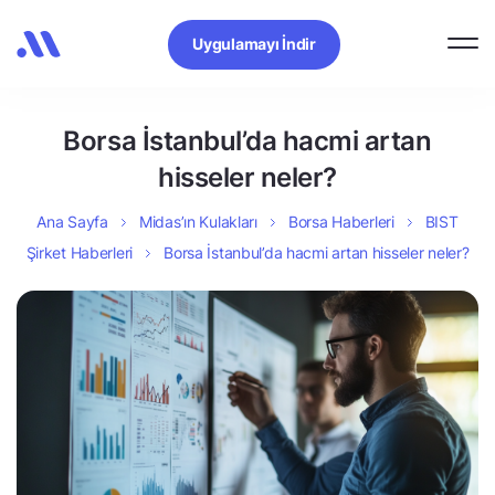
Uygulamayı İndir
Borsa İstanbul’da hacmi artan
hisseler neler?
Ana Sayfa
Midas’ın Kulakları
Borsa Haberleri
BIST
Şirket Haberleri
Borsa İstanbul’da hacmi artan hisseler neler?