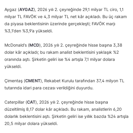
Aygaz (
AYGAZ
), 2026 yılı 2. çeyreğinde 29,1 milyar TL ciro, 1,1
milyar TL FAVÖK ve 4,3 milyar TL net kâr açıkladı. Bu üç rakam
da piyasa beklentisinin üzerinde gerçekleşti; FAVÖK marjı
%3,1’den %3,9’a yükseldi.
McDonald’s (
MCD
), 2026 yılı 2. çeyreğinde hisse başına 3,38
dolar kâr açıkladı; bu rakam analist beklentisini yaklaşık %2
oranında aştı. Şirketin geliri ise %4 artışla 7,1 milyar dolara
yükseldi.
Çimentaş (
CMENT
), Rekabet Kurulu tarafından 37,4 milyon TL
tutarında idari para cezası verildiğini duyurdu.
Caterpillar (
CAT
), 2026 yılı 2. çeyreğinde hisse başına
düzeltilmiş 8,17 dolar kâr açıkladı. Bu rakam, analistlerin 6,20
dolarlık beklentisini aştı. Şirketin geliri ise yıllık bazda %24 artışla
20,5 milyar dolara yükseldi.