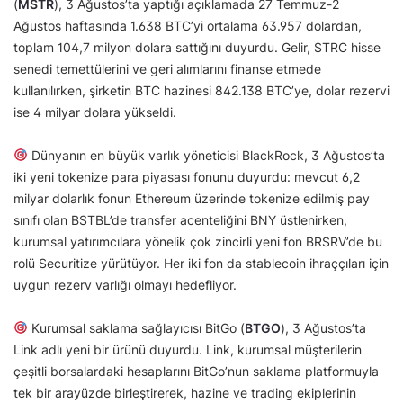
(
MSTR
), 3 Ağustos’ta yaptığı açıklamada 27 Temmuz-2
Ağustos haftasında 1.638 BTC’yi ortalama 63.957 dolardan,
toplam 104,7 milyon dolara sattığını duyurdu. Gelir, STRC hisse
senedi temettülerini ve geri alımlarını finanse etmede
kullanılırken, şirketin BTC hazinesi 842.138 BTC’ye, dolar rezervi
ise 4 milyar dolara yükseldi.
Dünyanın en büyük varlık yöneticisi BlackRock, 3 Ağustos’ta
iki yeni tokenize para piyasası fonunu duyurdu: mevcut 6,2
milyar dolarlık fonun Ethereum üzerinde tokenize edilmiş pay
sınıfı olan BSTBL’de transfer acenteliğini BNY üstlenirken,
kurumsal yatırımcılara yönelik çok zincirli yeni fon BRSRV’de bu
rolü Securitize yürütüyor. Her iki fon da stablecoin ihraççıları için
uygun rezerv varlığı olmayı hedefliyor.
Kurumsal saklama sağlayıcısı BitGo (
BTGO
), 3 Ağustos’ta
Link adlı yeni bir ürünü duyurdu. Link, kurumsal müşterilerin
çeşitli borsalardaki hesaplarını BitGo’nun saklama platformuyla
tek bir arayüzde birleştirerek, hazine ve trading ekiplerinin