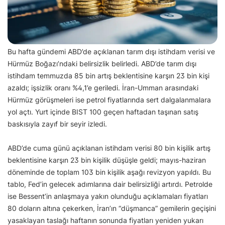
Bu hafta gündemi ABD’de açıklanan tarım dışı istihdam verisi ve
Hürmüz Boğazı’ndaki belirsizlik belirledi. ABD’de tarım dışı
istihdam temmuzda 85 bin artış beklentisine karşın 23 bin kişi
azaldı; işsizlik oranı %4,1’e geriledi. İran-Umman arasındaki
Hürmüz görüşmeleri ise petrol fiyatlarında sert dalgalanmalara
yol açtı. Yurt içinde BIST 100 geçen haftadan taşınan satış
baskısıyla zayıf bir seyir izledi.
ABD’de cuma günü açıklanan istihdam verisi 80 bin kişilik artış
beklentisine karşın 23 bin kişilik düşüşle geldi; mayıs-haziran
döneminde de toplam 103 bin kişilik aşağı revizyon yapıldı. Bu
tablo, Fed’in gelecek adımlarına dair belirsizliği artırdı. Petrolde
ise Bessent’in anlaşmaya yakın olunduğu açıklamaları fiyatları
80 doların altına çekerken, İran’ın “düşmanca” gemilerin geçişini
yasaklayan taslağı haftanın sonunda fiyatları yeniden yukarı