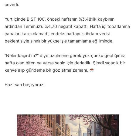
çevirdi.
Yurt içinde BIST 100, önceki haftanın %3,48’lik kaybının
ardından Temmuz’u %4,70 negatif kapattı. Hafta içi toparlanma
çabaları kalıcı olamadı; endeks haftayı istihdam verisi
beklentisiyle sınırlı bir yükselişle tamamlama eğiliminde.
“Neler kaçırdım?” diye üzülmene gerek yok çünkü geçtiğimiz
hafta olan biten ne varsa senin için derledik. Şimdi sıcacık bir
kahve alıp gündeme bir göz atma zamanı.
Hazırsan başlıyoruz!